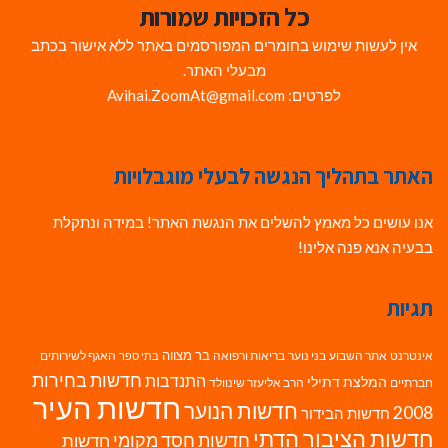
כל הזכויות שמורות
אין לעשות שימוש בחומרים המפורסמים באתר ללא אישור בכתב
מבעלי האתר.
לפרטים: Avihai.ZoomAt@gmail.com
האתר בתהליך הנגשה לבעלי מוגבלויות
אנו עושים כל מאמץ להשלים את הנגשת האתר! במידה ונתקלת
בבעיה אנא פנה אלינו!
תגיות
בר מצווה
אינטרנט
אתר השבוע
בני נוער
בריאות ורפואה
האגף לשירותים
בתי ספר
חדשות בחירות
התנדבות
המלצת דתילי
חברתיים
הרב אליעזר שינוולד
חדשות העיר
חדשות הנוער
2008
חדשות הבידור
חדשות הציבור הדתי
חדשות חסד מקומי
חדשות