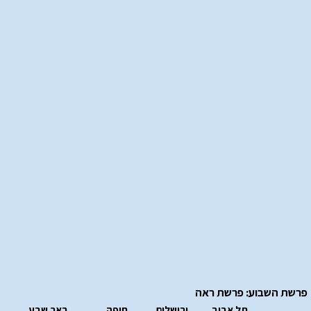
פרשת השבוע: פרשת ראה
תל אביב
ירושלים
חיפה
באר שבע