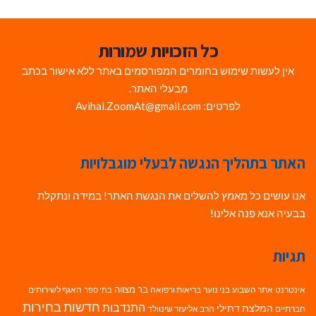
כל הזכויות שמורות
אין לעשות שימוש בחומרים המפורסמים באתר ללא אישור בכתב
מבעלי האתר.
לפרטים: Avihai.ZoomAt@gmail.com
האתר בתהליך הנגשה לבעלי מוגבלויות
אנו עושים כל מאמץ להשלים את הנגשת האתר! במידה ונתקלת
בבעיה אנא פנה אלינו!
תגיות
בר מצווה
אינטרנט
אתר השבוע
בני נוער
בריאות ורפואה
האגף לשירותים
בתי ספר
חדשות בחירות
התנדבות
המלצת דתילי
חברתיים
הרב אליעזר שינוולד