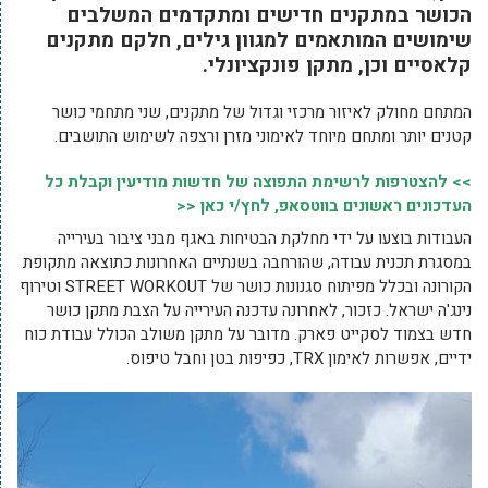
הכושר במתקנים חדישים ומתקדמים המשלבים
שימושים המותאמים למגוון גילים, חלקם מתקנים
קלאסיים וכן, מתקן פונקציונלי.
המתחם מחולק לאיזור מרכזי וגדול של מתקנים, שני מתחמי כושר
קטנים יותר ומתחם מיוחד לאימוני מזרן ורצפה לשימוש התושבים.
>> להצטרפות לרשימת התפוצה של חדשות מודיעין וקבלת כל
העדכונים ראשונים בווטסאפ, לחץ/י כאן <<
העבודות בוצעו על ידי מחלקת הבטיחות באגף מבני ציבור בעירייה
במסגרת תכנית עבודה, שהורחבה בשנתיים האחרונות כתוצאה מתקופת
הקורונה ובכלל מפיתוח סגנונות כושר של STREET WORKOUT וטירוף
נינג'ה ישראל. כזכור, לאחרונה עדכנה העירייה על הצבת מתקן כושר
חדש בצמוד לסקייט פארק. מדובר על מתקן משולב הכולל עבודת כוח
ידיים, אפשרות לאימון TRX, כפיפות בטן וחבל טיפוס.