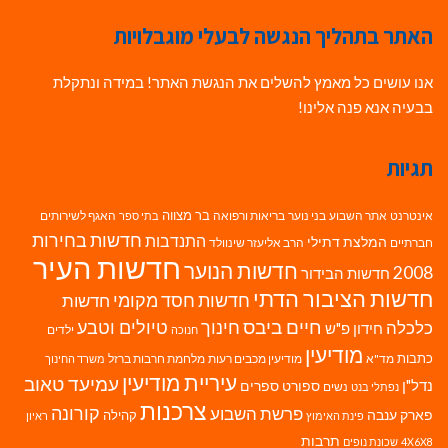
האתר בתהליך הנגשה לבעלי מוגבלויות
אנו עושים כל מאמץ להשלים את הנגשת האתר! במידה ונתקלת
בבעיה אנא פנה אלינו!
תגיות
בר מצווה
אינטרנט
אתר השבוע
בני נוער
בריאות ורפואה
האגף לשירותים
בתי ספר
חדשות בחירות
התנדבות
המלצת דתילי
חברתיים
הרב אליעזר שינוולד
חדשות העיר
חדשות הנוער
2008
חדשות הבידור
חדשות הציבור הדתי
חדשות חסד מקומי
חדשות
חיים ביבס
טיולים וטבע
כלכלה
חינוך
חידון פ"ש
ילדים
חנוכה
מודיעין
כתבות
מד"א
מודיעין מכבים רעות
מלחמת חרבות ברזל
משרד החינוך
עיריית מודיעין
עמיעד טאוב
נדל"ן
ספורט
ספרים
נשים
נפתלי בנט
צרכנות
פרשת השבוע
קורונה
פארק ענבה
קהילה
פינת האימוץ
ראיון
תרבות
4X6X8
שכונת נופים