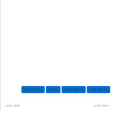
בית ספר אמית
בית ספר ניצנים
מנהלות
עיריית מודיעין
« פוסט קודם
פוסט הבא »