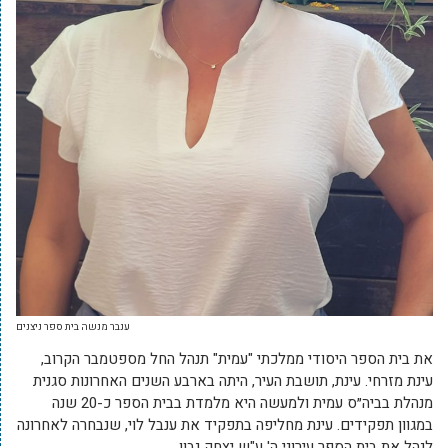
ענבר מנשה בית ספר ניצנים
את בית הספר היסודי ממלכתי "עמית" תנהל החל מספטמבר הקרוב,
עינת מזרחי. עינת, תושבת העיר, היתה בארבע השנים האחרונות סגנית
מנהלת בביה״ס עמית ולמעשה היא מלמדת בבית הספר כ-20 שנה
במגוון תפקידים. עינת מחליפה בתפקיד את ענבל לוי, שנבחרה לאחרונה
לנהל את בית הספר עירוני ה' ע"ש יצחק נבון.