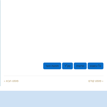
ט"ו בשבט
נטיעות
קק"ל
תנועת נוער
« פוסט קודם
פוסט הבא »