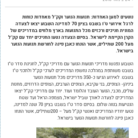
נוטעים למען האחדות: תנועות הנוער וקק"ל מאחדות כוחות
ל
רגל אירועי ט"ו בשבט בציון 70 למדינה השבוע יצאו לצעדה
המונית חניכים ורכזים מכל התנועות בארץ מלווים במדריכים של
הקרן הקיימת לישראל. בסיום הצעדה נטעו החניכים יחד עם קק"ל
מעל 200 שתילים, אשר הונחו כאבן פינה לחורשת תנועות הנוער
בישראל.
השבוע נפגשו מדריכי תנועות הנוער עם מדריכי קק"ל, לחגיגת סדר ט"ו
בשבט משותפת במהלכה נחשפו המדריכים לערכי קק"ל ולתכני ט"ו
בשבט. לאירוע הגיעו כ-350 מדריכים מכל תנועות הנוער
ביניהן- הצופים, בני עקיבא, הצופים הערבים, הצופים הדרוזים, מחנות
עולים, מכבי, הנוער העובד והלומד ועוד. יחד עם מדריכי קק"ל יצאו
המדריכים לצעדה לאורך שביל ישראל, מצמפה הראל ועד שטח
הנטיעות בנווה שלום. בסיום סדר ט"ו בשבט בציון 70 שנה למדינה,
נטעו יחדיו המדריכים ואנשי קק"ל מעל – 200שתילים, אשר הונחו
כאבן פינה לחורשת תנועות הנוער בישראל.