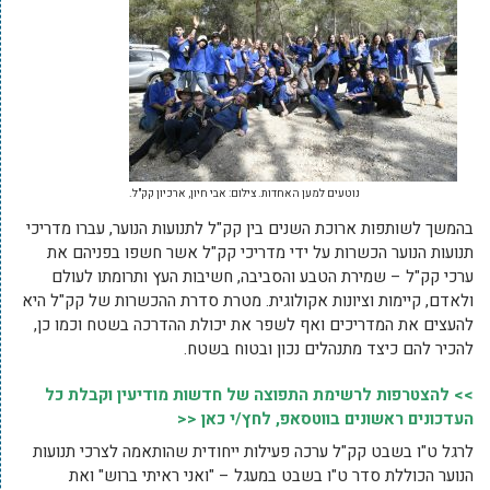
נוטעים למען האחדות. צילום: אבי חיון, ארכיון קק"ל.
בהמשך לשותפות ארוכת השנים בין קק"ל לתנועות הנוער, עברו מדריכי
תנועות הנוער הכשרות על ידי מדריכי קק"ל אשר חשפו בפניהם את
ערכי קק"ל – שמירת הטבע והסביבה, חשיבות העץ ותרומתו לעולם
ולאדם, קיימות וציונות אקולוגית. מטרת סדרת ההכשרות של קק"ל היא
להעצים את המדריכים ואף לשפר את יכולת ההדרכה בשטח וכמו כן,
להכיר להם כיצד מתנהלים נכון ובטוח בשטח.
>> להצטרפות לרשימת התפוצה של חדשות מודיעין וקבלת כל
העדכונים ראשונים בווטסאפ, לחץ/י כאן <<
לרגל ט"ו בשבט קק"ל ערכה פעילות ייחודית שהותאמה לצרכי תנועות
הנוער הכוללת סדר ט"ו בשבט במעגל – "ואני ראיתי ברוש" ואת