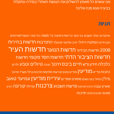
אנו עושים כל מאמץ להשלים את הנגשת האתר! במידה ונתקלת
בבעיה אנא פנה אלינו!
תגיות
בר מצווה
אינטרנט
אתר השבוע
בני נוער
בריאות ורפואה
האגף לשירותים
בתי ספר
חדשות בחירות
התנדבות
המלצת דתילי
חברתיים
הרב אליעזר שינוולד
חדשות העיר
חדשות הנוער
2008
חדשות הבידור
חדשות הציבור הדתי
חדשות חסד מקומי
חדשות
חיים ביבס
טיולים וטבע
כלכלה
חינוך
חידון פ"ש
ילדים
חנוכה
מודיעין
כתבות
מד"א
מודיעין מכבים רעות
מלחמת חרבות ברזל
משרד החינוך
עיריית מודיעין
עמיעד טאוב
נדל"ן
ספורט
ספרים
נשים
נפתלי בנט
צרכנות
פרשת השבוע
קורונה
פארק ענבה
קהילה
פינת האימוץ
ראיון
תרבות
4X6X8
שכונת נופים