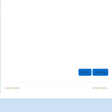
התנדבות
קהילה
« פוסט קודם
פוסט הבא »