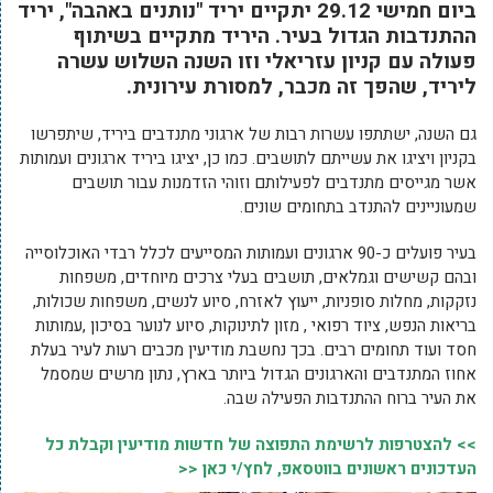
ביום חמישי 29.12 יתקיים יריד "נותנים באהבה", יריד
ההתנדבות הגדול בעיר. היריד מתקיים בשיתוף
פעולה עם קניון עזריאלי וזו השנה השלוש עשרה
ליריד, שהפך זה מכבר, למסורת עירונית.
גם השנה, ישתתפו עשרות רבות של ארגוני מתנדבים ביריד, שיתפרשו
בקניון ויציגו את עשייתם לתושבים. כמו כן, יציגו ביריד ארגונים ועמותות
אשר מגייסים מתנדבים לפעילותם וזוהי הזדמנות עבור תושבים
שמעוניינים להתנדב בתחומים שונים.
בעיר פועלים כ-90 ארגונים ועמותות המסייעים לכלל רבדי האוכלוסייה
ובהם קשישים וגמלאים, תושבים בעלי צרכים מיוחדים, משפחות
נזקקות, מחלות סופניות, ייעוץ לאזרח, סיוע לנשים, משפחות שכולות,
בריאות הנפש, ציוד רפואי , מזון לתינוקות, סיוע לנוער בסיכון ,עמותות
חסד ועוד תחומים רבים. בכך נחשבת מודיעין מכבים רעות לעיר בעלת
אחוז המתנדבים והארגונים הגדול ביותר בארץ, נתון מרשים שמסמל
את העיר ברוח ההתנדבות הפעילה שבה.
>> להצטרפות לרשימת התפוצה של חדשות מודיעין וקבלת כל
העדכונים ראשונים בווטסאפ, לחץ/י כאן <<