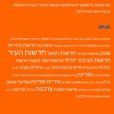
אנו עושים כל מאמץ להשלים את הנגשת האתר! במידה ונתקלת
בבעיה אנא פנה אלינו!
תגיות
בר מצווה
אינטרנט
אתר השבוע
בני נוער
בריאות ורפואה
האגף לשירותים
בתי ספר
חדשות בחירות
התנדבות
המלצת דתילי
חברתיים
הרב אליעזר שינוולד
חדשות העיר
חדשות הנוער
2008
חדשות הבידור
חדשות הציבור הדתי
חדשות חסד מקומי
חדשות
חיים ביבס
טיולים וטבע
כלכלה
חינוך
חידון פ"ש
ילדים
חנוכה
מודיעין
כתבות
מד"א
מודיעין מכבים רעות
מלחמת חרבות ברזל
משרד החינוך
עיריית מודיעין
עמיעד טאוב
נדל"ן
ספורט
ספרים
נשים
נפתלי בנט
צרכנות
פרשת השבוע
קורונה
פארק ענבה
קהילה
פינת האימוץ
ראיון
תרבות
4X6X8
שכונת נופים