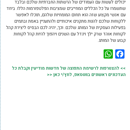
יכולים לעשות עם העמודים של הרשתות החברתיות שלכם ובלבד
שתשמרו על כל הכללים המחייבים שמציבות הפלטפורמות הללו. ביחד
עם אנשי מקצוע שזה הוא תחום המומחיות שלהם, תוכלו לאפשר
ללקוחות שלכם להנות מתקנים איכותיים ולהתעניין באמת ובתמים
בפעילות העסקית של המותג שלכם. וכך, יהיה לכם הבסיס ליצירת קהל
לקוחות אוהד שרק ילך ויגדל עם השנים ויהפוך להיות קהל לקוחות
קבוע של המותג.
WhatsApp
Facebook
>> להצטרפות לרשימת התפוצה של חדשות מודיעין וקבלת כל
העדכונים ראשונים בווטסאפ, לחץ/י כאן <<