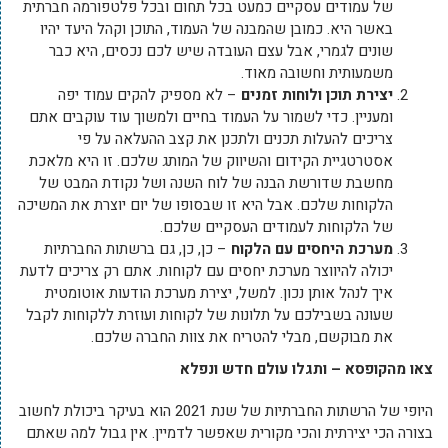
של עמודים עסקיים כמעט בכל תחום ובכל פלטפורמה חברתית
באשר היא. כמובן שהמבנה של העמוד, התוכן וקהל היעד יהיו
שונים לגמרי, אבל עצם העובדה שיש לכם נכסים, היא כבר
משמעותית וחשובה מאוד.
יצירת תוכן ולוחות זמנים
– לא מספיק להקים עמוד יפה
ומעניין. כדי לשמור על העמוד בחיים ולמשוך עוד עוקבים אתם
צריכים להעלות תכנים ולתכנן את קצב ההעלאה על פי
אסטרטגיית הקידום והשיווק של המותג שלכם. זו היא מלאכת
מחשבת שדורשת הבנה של לוח השנה ושל נקודת המבט של
הלקוחות שלכם. אבל היא זו שבסופו של יום יוצרת את המשיכה
של הלקוחות לעמודים העסקיים שלכם.
מערכת היחסים עם הלקוח
– כן, כן, גם ברשתות החברתיות
יכולה להיווצר מערכת יחסים עם לקוחות. אתם רק צריכים לדעת
איך לנהל אותן נכון. למשל, יצירת מערכת הודעות אוטומטית
שעונה בשבילכם על תלונות של לקוחות ועוזרת ללקוחות לקבל
את מבוקשם, מבלי להטריח את צוות החברה שלכם.
צאו מהקופסא – ותגלו עולם חדש ונפלא
היופי של הרשתות החברתיות של שנת 2021 הוא בעיקר ביכולת לחשוב
בצורה הכי יצירתית והכי מקורית שאפשר לדמיין. אין גבול למה שאתם