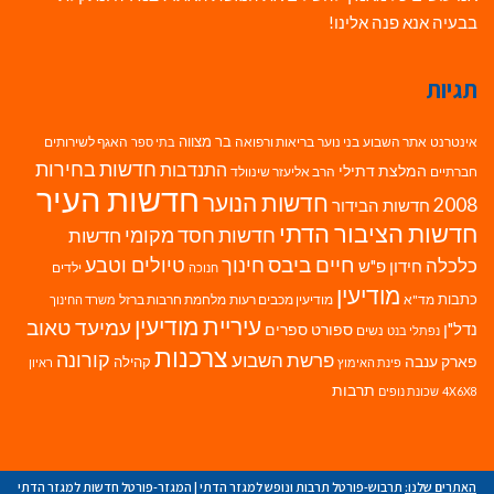
בבעיה אנא פנה אלינו!
תגיות
בר מצווה
אינטרנט
אתר השבוע
בני נוער
בריאות ורפואה
האגף לשירותים
בתי ספר
חדשות בחירות
התנדבות
המלצת דתילי
חברתיים
הרב אליעזר שינוולד
חדשות העיר
חדשות הנוער
2008
חדשות הבידור
חדשות הציבור הדתי
חדשות חסד מקומי
חדשות
חיים ביבס
טיולים וטבע
כלכלה
חינוך
חידון פ"ש
ילדים
חנוכה
מודיעין
כתבות
מד"א
מודיעין מכבים רעות
מלחמת חרבות ברזל
משרד החינוך
עיריית מודיעין
עמיעד טאוב
נדל"ן
ספורט
ספרים
נשים
נפתלי בנט
צרכנות
פרשת השבוע
קורונה
פארק ענבה
קהילה
פינת האימוץ
ראיון
תרבות
4X6X8
שכונת נופים
האתרים שלנו:
תרבוש-פורטל תרבות ונופש למגזר הדתי
|
המגזר-פורטל חדשות למגזר הדתי