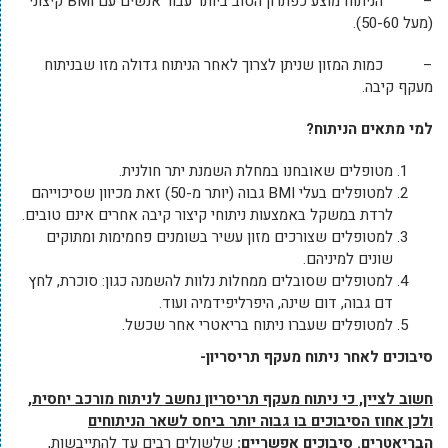
– הניתוח מוצע כפתרון הטוב ביותר עבור אנשים עם BMI קיצוני
(מעל 50-60).
– כמות המזון שניתן לצרוך לאחר הניתוח גדולה מזו שבניתוח
מעקף קיבה.
למי מתאים הניתוח?
מטופלים שאובחנו במחלת השמנת יתר חולנית.
למטופלים בעלי BMI גבוה (יותר מ-50) זאת מכיוון שסיכוייהם
לרדת במשקל באמצעות ניתוחי קיצור קיבה אחרים אינם טובים.
למטופלים שצורכים מזון עשיר בשומנים פחמימות ומתוקים
שונים למיניהם.
למטופלים שסובלים ממחלות נלוות להשמנה כגון: סוכרת, לחץ
דם גבוה, דום שינה, היפרליפידמיה ועוד.
למטופלים שעברו ניתוח בריאטרי אחר שכשל.
סיבוכים לאחר ניתוח מעקף תריסריון-
חשוב לציין, כי ניתוח מעקף תריסריון נחשב לניתוח מורכב יחסית,
ולכן אחוז הסיבוכים בו גבוה יותר ביחס לשאר הניתוחים
הבריאטרים
. סיבוכים אפשריים:
שלשולים רבים עד להתייבשות,