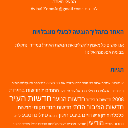
מבעלי האתר.
לפרטים: Avihai.ZoomAt@gmail.com
האתר בתהליך הנגשה לבעלי מוגבלויות
אנו עושים כל מאמץ להשלים את הנגשת האתר! במידה ונתקלת
בבעיה אנא פנה אלינו!
תגיות
בר מצווה
אינטרנט
אתר השבוע
בני נוער
בריאות ורפואה
האגף לשירותים
בתי ספר
חדשות בחירות
התנדבות
המלצת דתילי
חברתיים
הרב אליעזר שינוולד
חדשות העיר
חדשות הנוער
2008
חדשות הבידור
חדשות הציבור הדתי
חדשות חסד מקומי
חדשות
חיים ביבס
טיולים וטבע
כלכלה
חינוך
חידון פ"ש
ילדים
חנוכה
מודיעין
כתבות
מד"א
מודיעין מכבים רעות
מלחמת חרבות ברזל
משרד החינוך