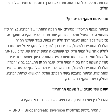
וכדומה, נכלל בסל הבריאות, ומתבצע בארץ במספר מצומצם של בתי
חולים.
מהו ניתוח מעקף תריסריון?
בניתוח מעקף תריסריון מסירים את חלקה התחתון של הקיבה, בצורה כזו
שהמעי הדק מפוצל וחלקו המרוחק יותר מחובר לכיס הקיבה. מעקף זה
מאפשר לכל המזון לעבור דרך חלק זה במעי, בעוד שמיצי המרה
והלבלב הנחוצים לעיכול, עוברים דרך "ערוץ ביליופנקריאטי" שמתחבר
לחלק אחר של המעי הדק. כך שהתוצאה הסופית היא שנותר כ 50-100
ס"מ של מעי דק שבו מתרחשת ספיגת האוכל. כיוון שמעקף זה יוצר
נקודת השקה אחת בסוף המעי הדק, שבה המזון מתערבב במיצי המרה
והלבלב הנחוצים לעיכול, נוצרת הגבלה ביכולת של הגוף לספוג שומנים
ופחמימות. הניתוח מתבצע בשני חלקים: החלק הראשון- כריתת הקיבה,
והחלק השני מעקף המעי הדק.
ישנם שני סוגים של מעקף תריסריון
:
ההבדל בין שני הסוגים, הוא בשיטה שבה כורתים את הקיבה.
הטיה ביליופנקריאטית BPD – Biliopancreatic Diversion
–