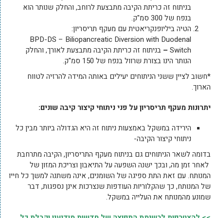
בניתוח זה כריתת הקיבה מתבצעת לרוחב, והחלק שנותר הוא
בנפח של 300 סמ"ק.
הטיה ביליופנקריאטית עם מעקף תריסריון:
BPD-DS – Biliopancreatic Diversion with Duodenal
Switch
–
בניתוח זה כריתת הקיבה מתבצעת לאורך, והחלק
הנותר הינו בצורת שרוול בנפח של 150 סמ"ק.
*חשוב לציין ששני הניתוחים יעילים באותה המידה להרזיה לטווח
הארוך.
יתרונות מעקף תריסריון על פני ניתוחי קיצור קיבה שונים:
הירידה במשקל באמצעות ניתוח זה היא הגדולה ביותר מבין כל
ניתוחי קיצור הקיבה-
בדומה לשאר הניתוחים גם בניתוח מעקף התריסריון, הקיבה מתרחבת
לאחר זמן מה, ובכך ישנה השפעה על התיאבון וצריכת המזון של
המנותח. עם זאת התת ספיגה של השומנים, אינה משתנה למשך כל חייו
של המנותח, כך שהקלוריות העודפות שנצרכות אינן נספגות, דבר
שמונע מהמנותח את העלייה במשקל.
>> להצטרפות לרשימת התפוצה של חדשות מודיעין וקבלת כל