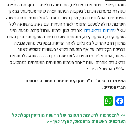
חוסר קיצוני בוויטמינים ומינרלים, תת תזונה ודליפה. בנוסף תת הספיגה
שנוצרת במערכת העיכול בעקבות הניתוח יוצרת שינוי משמעותי במאזן
הוויטמינים והחלבונים בגוף, ולכן חשוב מאוד ליטול תוספי תזונה וישנה
חשיבות גדולה למעקב הרפואי לאחר הניתוח. עם זאת, בהשוואה לכל
שאל
ניתוחים בריאטרים
אחרים כגון: ניתוח שרוול קיבה, טבעת, מיני
מעקף קיבה, ומעקף קיבה, מנותחים שעברו ניתוח מעקף תריסריון נהנים
ממגוון רחב יותר של מאכלים לאחר הניתוח, ובמקביל פחות הגבלה
בצריכת הקלוריות. על אף תופעות הלוואי העשויות להופיע לאחר
הניתוח, המטופלים מדווחים על שביעות רצון רבה בהשוואה לניתוחים
בריאטרים אחרים. שנה לאחר הניתוח מפחיתים המנותחים בממוצע כ
-90% מהמשקל העודף.
המאמר נכתב ע״י
ד״ר חסן קיס
מומחה בתחום הניתוחים
הבריאטריים.
WhatsApp
Facebook
>> להצטרפות לרשימת התפוצה של חדשות מודיעין וקבלת כל
העדכונים ראשונים בווטסאפ, לחץ/י כאן <<