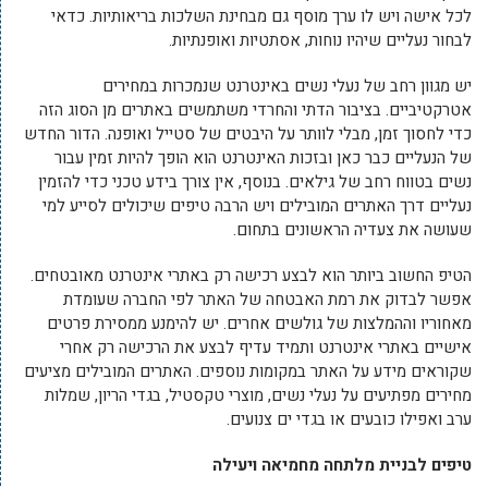
לכל אישה ויש לו ערך מוסף גם מבחינת השלכות בריאותיות. כדאי
לבחור נעליים שיהיו נוחות, אסתטיות ואופנתיות.
יש מגוון רחב של נעלי נשים באינטרנט שנמכרות במחירים
אטרקטיביים. בציבור הדתי והחרדי משתמשים באתרים מן הסוג הזה
כדי לחסוך זמן, מבלי לוותר על היבטים של סטייל ואופנה. הדור החדש
של הנעליים כבר כאן ובזכות האינטרנט הוא הופך להיות זמין עבור
נשים בטווח רחב של גילאים. בנוסף, אין צורך בידע טכני כדי להזמין
נעליים דרך האתרים המובילים ויש הרבה טיפים שיכולים לסייע למי
שעושה את צעדיה הראשונים בתחום.
הטיפ החשוב ביותר הוא לבצע רכישה רק באתרי אינטרנט מאובטחים.
אפשר לבדוק את רמת האבטחה של האתר לפי החברה שעומדת
מאחוריו וההמלצות של גולשים אחרים. יש להימנע ממסירת פרטים
אישיים באתרי אינטרנט ותמיד עדיף לבצע את הרכישה רק אחרי
שקוראים מידע על האתר במקומות נוספים. האתרים המובילים מציעים
מחירים מפתיעים על נעלי נשים, מוצרי טקסטיל, בגדי הריון, שמלות
ערב ואפילו כובעים או בגדי ים צנועים.
טיפים לבניית מלתחה מחמיאה ויעילה