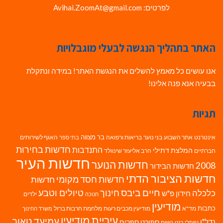
לפרטים: Avihai.ZoomAt@gmail.com
האתר בתהליך הנגשה לבעלי מוגבלויות
אנו עושים כל מאמץ להשלים את הנגשת האתר! במידה ונתקלת
בבעיה אנא פנה אלינו!
תגיות
בר מצווה
אינטרנט
אתר השבוע
בני נוער
בריאות ורפואה
האגף לשירותים
בתי ספר
חדשות בחירות
התנדבות
המלצת דתילי
חברתיים
הרב אליעזר שינוולד
חדשות העיר
חדשות הנוער
2008
חדשות הבידור
חדשות הציבור הדתי
חדשות חסד מקומי
חדשות
חיים ביבס
טיולים וטבע
כלכלה
חינוך
חידון פ"ש
ילדים
חנוכה
מודיעין
כתבות
מד"א
מודיעין מכבים רעות
מלחמת חרבות ברזל
משרד החינוך
עיריית מודיעין
עמיעד טאוב
נדל"ן
ספורט
ספרים
נשים
נפתלי בנט