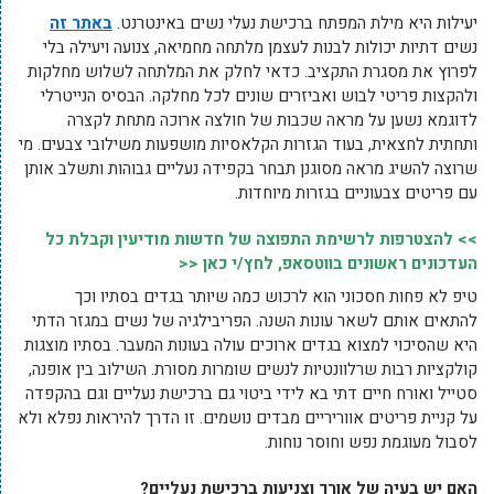
יעילות היא מילת המפתח ברכישת נעלי נשים באינטרנט.
באתר זה
נשים דתיות יכולות לבנות לעצמן מלתחה מחמיאה, צנועה ויעילה בלי
לפרוץ את מסגרת התקציב. כדאי לחלק את המלתחה לשלוש מחלקות
ולהקצות פריטי לבוש ואביזרים שונים לכל מחלקה. הבסיס הנייטרלי
לדוגמא נשען על מראה שכבות של חולצה ארוכה מתחת לקצרה
ותחתית לחצאית, בעוד הגזרות הקלאסיות מושפעות משילובי צבעים. מי
שרוצה להשיג מראה מסוגנן תבחר בקפידה נעליים גבוהות ותשלב אותן
עם פריטים צבעוניים בגזרות מיוחדות.
>> להצטרפות לרשימת התפוצה של חדשות מודיעין וקבלת כל
העדכונים ראשונים בווטסאפ, לחץ/י כאן <<
טיפ לא פחות חסכוני הוא לרכוש כמה שיותר בגדים בסתיו וכך
להתאים אותם לשאר עונות השנה. הפריבילגיה של נשים במגזר הדתי
היא שהסיכוי למצוא בגדים ארוכים עולה בעונות המעבר. בסתיו מוצגות
קולקציות רבות שרלוונטיות לנשים שומרות מסורת. השילוב בין אופנה,
סטייל ואורח חיים דתי בא לידי ביטוי גם ברכישת נעליים וגם בהקפדה
על קניית פריטים אווריריים מבדים נושמים. זו הדרך להיראות נפלא ולא
לסבול מעוגמת נפש וחוסר נוחות.
האם יש בעיה של אורך וצניעות ברכישת נעליים?