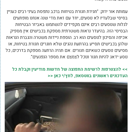
עמותת אור ירוק: "חגירת חגורת בטיחות ברכב נתפסת בעיני רבים כעניין
בסיסי שבלעדיו לא נוסעים, יחד עם זאת מדי שנה אנחנו מופתעים
לגלות שנוסעים רבים אינם מקפידים להשתמש באביזר הבטיחות
הבסיסי הזה. בהיעדר נראות משטרתית מספקת בכבישים אין מספיק
אכיפה והסיכון לנוסעים הוא רב. הוספת ניידות משטרה והגברת הנראות
שלהן בכבישים תסייע בהרתעת נהגים שלא חוגרים חגורת בטיחות, או
מסיעים נוסעים כשאינם חגורים. אם תהיה הרתעה מספקת בדרכים, כל
נוסע ידאג להיות חגור ונוכל לצמצם את מספר הנפגעים".
>> להצטרפות לרשימת התפוצה של חדשות מודיעין וקבלת כל
העדכונים ראשונים בווטסאפ, לחץ/י כאן <<