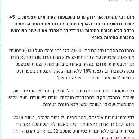
מתנדבי עמותת אור ירוק ערכו בשבועות האחרונים תצפיות ב- 45
יישובים שונים ברחבי הארץ במטרה לדגום את מספר הנוסעים
ברכב ללא חגורת בטיחות ועל ידי כך לאמוד את שיעור השימוש
בחגורת בטיחות בארץ.
במסגרת הסקר נצפו קרוב ל- 2,500 כלי רכב ובהם מעל 6,000 נוסעים.
מתוצאות התצפית עולה כי בממוצע 23% מהנוסעים שנבדקו לא חגרו
חגורת בטיחות, מדובר בעליה באחוזים בהשוואה לתצפית שביצענו
בשנה שעברה ובה נצפו 18% ללא חגורה. את התצפיות ביצעו חניכי
קבוצות 'נוער אור ירוק לכבוד שניאור חשין'.
בין המקומות בהם נערכו תצפיות: חבל מודיעין, מודיעין-מכבים-רעות
ושוהם, במהלכן פקדו המתנדבים מוקדים שונים ביישובים. מעל שליש
מהנוסעים שנצפו בשוהם נסעו ללא חגורת בטיחות
לפי נתוני עמותת אור ירוק, המבוססים על נתוני הלמ"ס, בשנת 2019
נפגעו 502 בני אדם בתאונות דרכים כאשר לא השתמשו באביזרי
בטיחות ובהם ללא חגורת בטיחות, מתוכם 32 בני אדם נהרגו ו- 141
נפצעו באורח קשה.