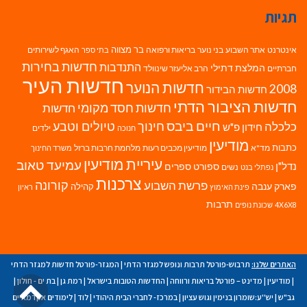
תגיות
בר מצווה
אינטרנט
אתר השבוע
בני נוער
בריאות ורפואה
האגף לשירותים
בתי ספר
חדשות בחירות
התנדבות
המלצת דתילי
חברתיים
הרב אליעזר שינוולד
חדשות העיר
חדשות הנוער
2008
חדשות הבידור
חדשות הציבור הדתי
חדשות חסד מקומי
חדשות
חיים ביבס
טיולים וטבע
כלכלה
חינוך
חידון פ"ש
ילדים
חנוכה
מודיעין
כתבות
מד"א
מודיעין מכבים רעות
מלחמת חרבות ברזל
משרד החינוך
עיריית מודיעין
עמיעד טאוב
נדל"ן
ספורט
ספרים
נשים
נפתלי בנט
צרכנות
פרשת השבוע
קורונה
פארק ענבה
קהילה
פינת האימוץ
ראיון
תרבות
4X6X8
שכונת נופים
האתרים שלנו:
תרבוש-פורטל תרבות ונופש למגזר הדתי
|
המגזר-פורטל חדשות למגזר הדתי
גל
|
מודיעין
|
מדינט – פורטל בריאות ורווחה
|
החדשות הטובות בישראל
|
רמת גן
|
בת ים - חולון
|
גב"ש
|
יש''ע:שומרון בנימין וגוש עציון
|
במרכז- לחברי הבית היהודי
|
לוד
|
לימודים אקדמאיים