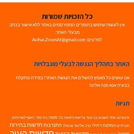
כל הזכויות שמורות
אין לעשות שימוש בחומרים המפורסמים באתר ללא אישור בכתב
מבעלי האתר.
לפרטים: Avihai.ZoomAt@gmail.com
האתר בתהליך הנגשה לבעלי מוגבלויות
אנו עושים כל מאמץ להשלים את הנגשת האתר! במידה ונתקלת
בבעיה אנא פנה אלינו!
תגיות
בר מצווה
אינטרנט
אתר השבוע
בני נוער
בריאות ורפואה
האגף לשירותים
בתי ספר
חדשות בחירות
התנדבות
המלצת דתילי
חברתיים
הרב אליעזר שינוולד
חדשות העיר
חדשות הנוער