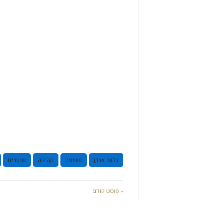
גלעד ארדן
פשיעה
קהילה
שוטרים
« פוסט קודם