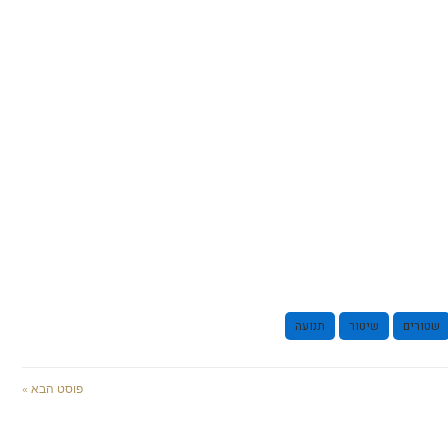
שטורים
שיטור
תנועה
פוסט הבא »