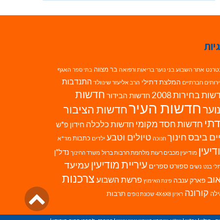
יות
בר מצווה
טרנט
אתר השבוע
בני נוער
בריאות ורפואה
האגף
בתי ספר
התנדבות
המלצת דתילי
רותים חברתיים
הרב אליעזר שינוולד
חדשות
ות בחירות 2008
חדשות הבידור
חדשות העיר
חדשות הציבור
וער
תי
חדשות חסד מקומי
חדשות כלכלה
חידון פ"ש
ים ביבס
טיולים וטבע
חינוך
כתבות
ילדים
מד"א
חנוכה
דיעין
נדל"ן
מודיעין מכבים רעות
מלחמת חרבות ברזל
משרד החינוך
עיריית מודיעין
עמיעד
ספורט
ספרים
נשים
לי בנט
צרכנות
וב
פרשת השבוע
פארק ענבה
פינת האימוץ
גליל
קורונה
לה
תרבות
ראיון 4X6X8
שכונת נופים
לרא