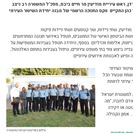
ן, ראש עיריית מודיעין מר חיים ביבס, מפכ"ל המשטרה רב ניצב
י כהן התקיים טקס החנוכה הרשמי של מבנה יחידת השיטור העירוני
חושת הביטחון האישי של התושבים, תטפל באירועי תגובה המתרחשים
יונות, אלימות וונדליזם. בנוסף, היחידה תטפל בעבירות המשפיעות על
בנייה ביצוע צווי בתי משפט עירוניים, טיפול בעבירות בתחום האלכוהול,
ה וסיוע לאבטחת אירועים עירוניים.
יטור העירוני
 שמח שבעיר הכל
עירוני לרווחת
ת למשטרת ישראל
 אדם לחברו, "מה
טה או דקירה
… אמון הקהילה
צילום באדיבות דוברות המשטרה