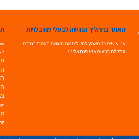
האתר בתהליך הנגשה לבעלי מוגבלויות
תג
ר
אנו עושים כל מאמץ להשלים את הנגשת האתר! במידה
אינ
ונתקלת בבעיה אנא פנה אלינו!
לשי
חדש
הנ
הד
חי
מו
נפת
טא
קהי