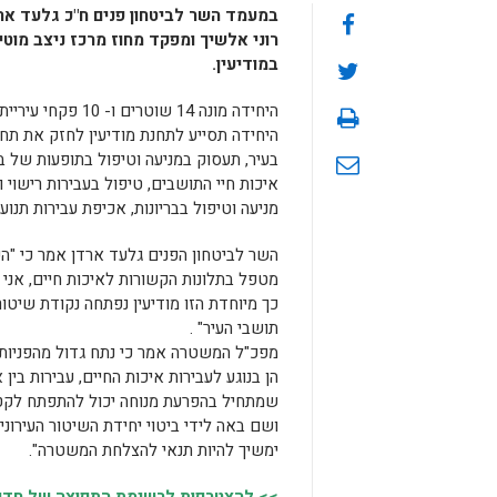
במעמד השר לביטחון פנים ח"כ גלעד ארד
רוני אלשיך ומפקד מחוז מרכז ניצב מוט
במודיעין.
היחידה מונה 14 שוטרים ו- 10 פקחי עיריית מודיעין, שתי ניידות, שני קטנועים ושתי ניידות פיקוח.
היחידה תסייע לתחנת מודיעין לחזק את ת
בעיר, תעסוק במניעה וטיפול בתופעות של בר
איכות חיי התושבים, טיפול בעבירות רישוי ו
מניעה וטיפול בבריונות, אכיפת עבירות תנוע
השר לביטחון הפנים גלעד ארדן אמר כי "הש
מטפל בתלונות הקשורות לאיכות חיים, אני
כך מיוחדת הזו מודיעין נפתחה נקודת שיטור 
תושבי העיר" .
מפכ"ל המשטרה אמר כי נתח גדול מהפניו
הן בנוגע לעבירות איכות החיים, עבירות בין
שמתחיל בהפרעת מנוחה יכול להתפתח לקט
ושם באה לידי ביטוי יחידת השיטור העירוני
ימשיך להיות תנאי להצלחת המשטרה".