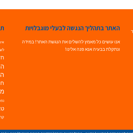
האתר בתהליך הנגשה לבעלי מוגבלויות
תג
ר
אנו עושים כל מאמץ להשלים את הנגשת האתר! במידה
אינ
ונתקלת בבעיה אנא פנה אלינו!
לשי
חדש
הנ
הד
חי
מו
נפת
טא
קהי