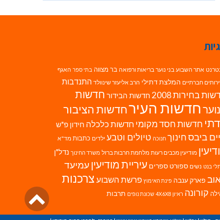
יות
בר מצווה
טרנט
אתר השבוע
בני נוער
בריאות ורפואה
האגף
בתי ספר
התנדבות
המלצת דתילי
רותים חברתיים
הרב אליעזר שינוולד
חדשות
ות בחירות 2008
חדשות הבידור
חדשות העיר
חדשות הציבור
וער
תי
חדשות חסד מקומי
חדשות כלכלה
חידון פ"ש
ים ביבס
טיולים וטבע
חינוך
כתבות
ילדים
מד"א
חנוכה
דיעין
נדל"ן
מודיעין מכבים רעות
מלחמת חרבות ברזל
משרד החינוך
עיריית מודיעין
עמיעד
ספורט
ספרים
נשים
לי בנט
צרכנות
וב
פרשת השבוע
פארק ענבה
פינת האימוץ
גליל
קורונה
לה
תרבות
ראיון 4X6X8
שכונת נופים
לרא