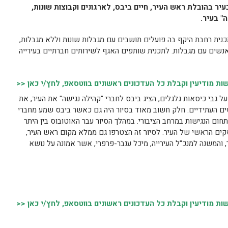
יר בהובלת ראש העיר, חיים ביבס, לארגונים וקבוצות שונות,
" בעיר.
כנית רחבת היקף בה פועלים תושבים עם מגבלות שונות וללא מגבלות,
אנשים עם מגבלות. לתכנית שותפים האגף לשירותים חברתיים בעירייה
 מודיעין וקבלת כל העדכונים ראשונים בווטסאפ, לחץ/י כאן <<
על גבי כיסאות גלגלים, הציג ביבס לחברי "קהילה נגישה" את העיר, את
ים העתידיים. חלק חשוב מאוד בסיור היה גם כאשר ביבס שמע מחברי
ום הנגישות במרחב הציבורי. במהלך הסיור עבר האוטובוס בין היתר
סקים הראשי של העיר. לסיור זה הצטרפו גם ממלא מקום ראש העיר,
 והמשנה למנכ"ל העירייה, מיכל ענבר-פרפרי, אשר אמונה על נושא
 מודיעין וקבלת כל העדכונים ראשונים בווטסאפ, לחץ/י כאן <<