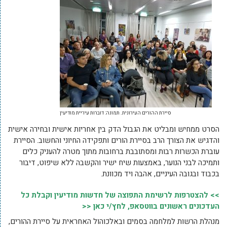
סיירת ההורים העירונית. תמונה: דוברות עיריית מודיעין
הסרט ממחיש ומבליט את הגבול הדק בין אחריות אישית ובחירה אישית
והדגיש את הצורך הרב בסיירת הורים ותפקידה החיוני והחשוב. הסיירת
עוברת הכשרות רבות ומסתובבת ברחובות מתוך מטרה להעניק כלים
ותמיכה לבני הנוער, באמצעות שיח ישיר והקשבה ללא שיפוט, דיבור
בכבוד ובגובה העיניים, אהבה ויד מכוונת.
>> להצטרפות לרשימת התפוצה של חדשות מודיעין וקבלת כל
העדכונים ראשונים בווטסאפ, לחץ/י כאן <<
מנהלת הרשות למלחמה בסמים ובאלכוהול האחראית על סיירת ההורים,