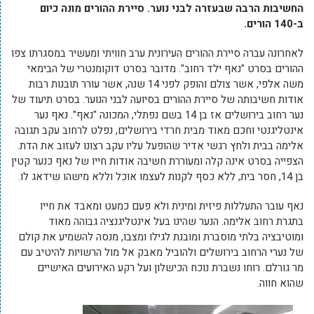
החשיבות הרבה שבעזרה לבני נוער. סיירת ההורים מונה כיום
ב-140 הורים.
לאחרונה עברה סיירת ההורים העירונית ערב חוויתי ומעשיר במסגרתו צפו
ההורים בסרט "נאף ילד רחוב". מדובר בסרט דוקומנטרי של הבימאי
משה אלפי, אשר צולם והופק לפני 14 שנה, אשר עורר תובנות רבות
אודות חשיבותה של סיירת ההורים בסיועה לבני הנוער. בסרט תיעוד של
נער רחוב בירושלים אז בן 14 בשם נפתלי, המכונה "נאף". נאף נער
אינטליגנטי וחכם מאוד מבית חרדי בירושלים, נפלט לרחוב עקב תגובה
אלימה בבית ולחץ רגשי אדיר שהופעל עליו עקב רצונו לעזוב את הדת.
הצפייה בסרט אינה קלה ומעוררת חשיבה אודות חייו של נאף כנער קטין
בן 14, חסר בית, ללא כסף לקנות לעצמו אוכל וללא מישהו שידאג לו.
נאף עובר התעללות פיזית ומינית ולא פעם כמעט ומאבד את חייו
בתגרת רחוב אלימה. הנער שהינו בעל אינטליגנציה גבוהה מאוד
ומוטיבציה בלתי מוסברת ומובנת לגילו ומצבו, מנסה להשמיע את קולם
של נערי הרחוב בירושלים ולהוביל מאבק אל מול הרשויות להיטיב עם
מר גורלם. רוחו נשברת נוכח הכישלון ועל רקע האירועים האישיים
שהוא חווה.