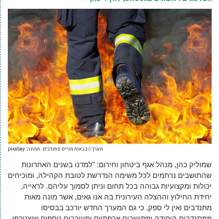
מערך הכבאות מגייס מתנדבים. תמונה: pixabay
שמוליק כהן, מנהל אגף ביטחון וחירום: "למדנו בשנים האחרונות
שהתושבים נרתמים לכל משימה הנדרשת לטובת הקהילה, ומוכיחים
יכולות ומקצועיות גבוהה בכל תחום וניתן לסמוך עליהם. לראייה,
יחידת החילוץ וההצלה העירונית בה אנו גאים, אשר מונה מאות
מתנדבים ואין לי ספק, כי גם המערך החדש יורכב בבסיסו
ממתנדבים היחידה ומתושבים אכפתיים ומעורבים נוספים שיצטרפו