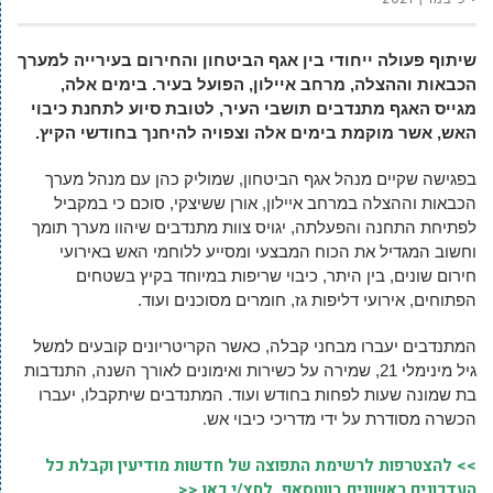
שיתוף פעולה ייחודי בין אגף הביטחון והחירום בעירייה למערך
הכבאות וההצלה, מרחב איילון, הפועל בעיר. בימים אלה,
מגייס האגף מתנדבים תושבי העיר, לטובת סיוע לתחנת כיבוי
האש, אשר מוקמת בימים אלה וצפויה להיחנך בחודשי הקיץ.
בפגישה שקיים מנהל אגף הביטחון, שמוליק כהן עם מנהל מערך
הכבאות וההצלה במרחב איילון, אורן ששיצקי, סוכם כי במקביל
לפתיחת התחנה והפעלתה, יגויס צוות מתנדבים שיהוו מערך תומך
וחשוב המגדיל את הכוח המבצעי ומסייע ללוחמי האש באירועי
חירום שונים, בין היתר, כיבוי שריפות במיוחד בקיץ בשטחים
הפתוחים, אירועי דליפות גז, חומרים מסוכנים ועוד.
המתנדבים יעברו מבחני קבלה, כאשר הקריטריונים קובעים למשל
גיל מינימלי 21, שמירה על כשירות ואימונים לאורך השנה, התנדבות
בת שמונה שעות לפחות בחודש ועוד. המתנדבים שיתקבלו, יעברו
הכשרה מסודרת על ידי מדריכי כיבוי אש.
>> להצטרפות לרשימת התפוצה של חדשות מודיעין וקבלת כל
העדכונים ראשונים בווטסאפ, לחץ/י כאן <<