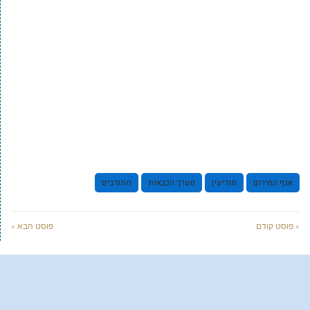
אגף החירום
מודיעין
מערך הכבאות
מתנדבים
« פוסט קודם
פוסט הבא »