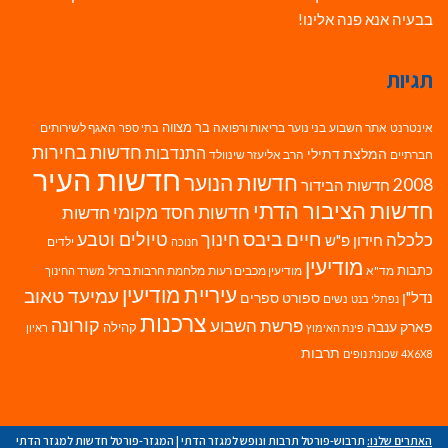
בבעיה אנא פנה אלינו!
תגיות
בר מצווה
אינטרנט
אתר השבוע
בני נוער
בריאות ורפואה
האגף לשירותים
בתי ספר
חדשות בחירות
התנדבות
המלצת דתילי
חברתיים
הרב אליעזר שינוולד
חדשות העיר
חדשות הנוער
2008
חדשות הבידור
חדשות הציבור הדתי
חדשות חסד מקומי
חדשות
חיים ביבס
טיולים וטבע
כלכלה
חינוך
חידון פ"ש
ילדים
חנוכה
מודיעין
כתבות
מד"א
מודיעין מכבים רעות
מלחמת חרבות ברזל
משרד החינוך
עיריית מודיעין
עמיעד טאוב
נדל"ן
ספורט
ספרים
נשים
נפתלי בנט
צרכנות
פרשת השבוע
קורונה
פארק ענבה
קהילה
פינת האימוץ
ראיון
תרבות
4X6X8
שכונת נופים
האתרים שלנו:
תרבוש-פורטל תרבות ונופש למגזר הדתי
|
המגזר-פורטל חדשות למגזר הדתי