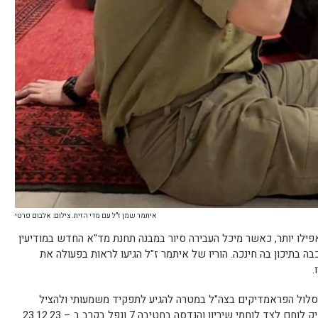
איתמר שמן ז"ל עם מדי הזית. צילום: אלבום פרטי
ילו יותר, כאשר מיכל העבירה סיור במבנה תחנת מד"א החדש במודיעין
בתיכון בה חינכה. הוריו של איתמר ז"ל הגיעו לראות בפעולה את
.
מסלול הפראמדיקים בצה"ל במטרה להגיע לתפקיד משמעותי ולהציל
חיים. סמ"ר איתמר שמן ז"ל שירת כפראמדיק לוחם לצד לוחמי שיריון והנדסה בחטיבה 7 ונפל בקרב ב – 23.12.23