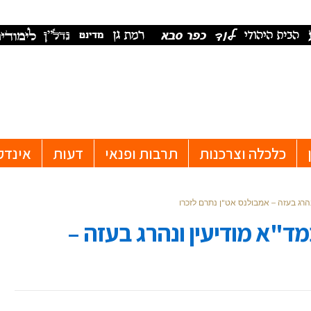
כלכלה וצרכנות
תרבות ופנאי
דעות
אינדק
רג בעזה – אמבולנס אט"ן נתרם לזכרו
"א מודיעין ונהרג בעזה –