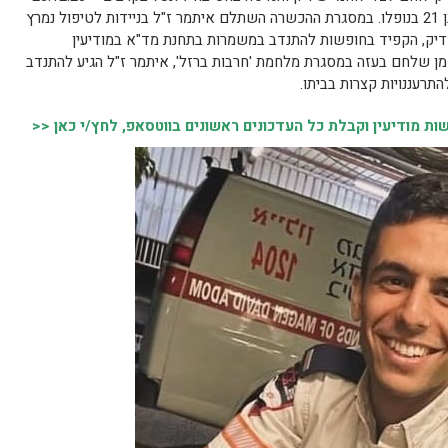
בדרום רצועת עזה במלחמת 'חרבות ברזל' בן 21 בנופלו. במסגרת ההכשרה השתלם איתמר ז"ל בניידות לטיפול נמרץ
יק, הקפיד בחופשות להתנדב במשמרות בתחנת מד"א במודיעין
מן שלחם בעזה במסגרת מלחמת 'חרבות ברזל', איתמר ז"ל הגיע להתנדב
תרעננויות קצרות בביתו.
 מודיעין וקבלת כל העדכונים ראשונים בווטסאפ, לחץ/י כאן <<