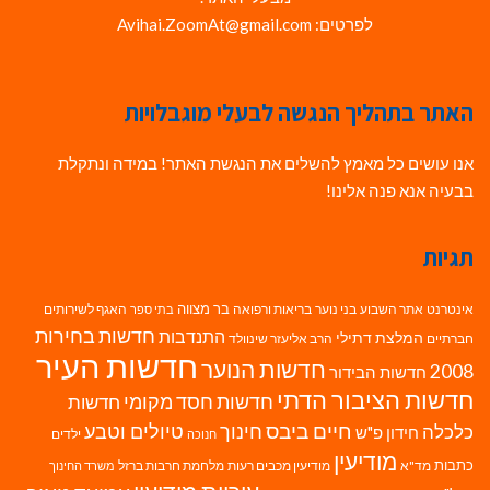
לפרטים: Avihai.ZoomAt@gmail.com
האתר בתהליך הנגשה לבעלי מוגבלויות
אנו עושים כל מאמץ להשלים את הנגשת האתר! במידה ונתקלת
בבעיה אנא פנה אלינו!
תגיות
בר מצווה
אינטרנט
אתר השבוע
בני נוער
בריאות ורפואה
האגף לשירותים
בתי ספר
חדשות בחירות
התנדבות
המלצת דתילי
חברתיים
הרב אליעזר שינוולד
חדשות העיר
חדשות הנוער
2008
חדשות הבידור
חדשות הציבור הדתי
חדשות חסד מקומי
חדשות
חיים ביבס
טיולים וטבע
כלכלה
חינוך
חידון פ"ש
ילדים
חנוכה
מודיעין
כתבות
מד"א
מודיעין מכבים רעות
מלחמת חרבות ברזל
משרד החינוך