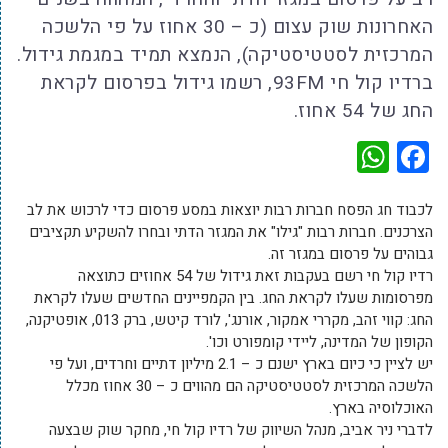
האחרונות שוק עצום (כ – 30 אחוז על פי הלשכה
המרכזית לסטטיסטיקה), הנמצא תמיד במגמת גידול.
ברדיו קול חי 93FM, רשמו גידול בפרסום לקראת
החג של 54 אחוז.
WhatsApp
Facebook
לכבוד חג הפסח חברות רבות יוצאות במסע פרסום כדי לרכוש את לב
הצרכנים. חברות רבות "גילו" את המגזר הדתי ובחרו להשקיע תקציבים
גבוהים על פרסום במגזר זה.
רדיו קול חי רשם בעקבות זאת גידול של 54 אחוזים כתוצאה
מפרסומות שעלו לקראת החג. בין הקמפיינים החדשים שעלו לקראת
החג: קווי זהב, מקררי אמקור, אורנג', לורד קיטש, ברק 013, אופטיקנה,
הקופון של המדינה, ליידי קומפורט וכו'.
יש לציין כי כיום בארץ ישנם כ – 2.1 מיליון דתיים וחרדים, ועל פי
הלשכה המרכזית לסטטיסטיקה הם מהווים כ – 30 אחוז מכלל
האוכלוסיה בארץ.
לדברי ניר אביב, מנהל השיווק של רדיו קול חי, מחקר שוק שבצעה