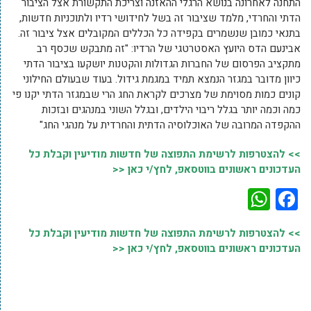
התחנה לאחרונה בנושא הרגלי ההאזנה וצריכת התקשורת אצל הציבור
הדתי והחרדי, מלמד שציבור זה בשל לחידושי רדיו ולתוכניות חדשות,
בתנאי כמובן שנשמרים בקפידה כל הכללים המקובלים אצל ציבור זה.
אבינעם הדס היועץ האסטרטגי של הרדיו: "זה מתבקש שכסף רב
מתקציב הפרסום של החברות הגדולות והקטנות יושקעו בציבור הדתי
כיוון מדובר במגזר הנמצא תמיד במגמת גידול. בעוד שבעולם החילוני
קונים כמות מסוימת של מצרכים לקראת החג הרי שבמגזר הדתי יקנו פי
כמה וכמה יותר בגלל ריבוי הילדים, ובגלל השוני במנהגים ובזכות
ההקפדה המרובה של האוכלוסיה הדתית והחרדית על מנהגי החג"
>> להצטרפות לרשימת התפוצה של חדשות מודיעין וקבלת כל
העדכונים ראשונים בווטסאפ, לחץ/י כאן <<
WhatsApp
Facebook
>> להצטרפות לרשימת התפוצה של חדשות מודיעין וקבלת כל
העדכונים ראשונים בווטסאפ, לחץ/י כאן <<