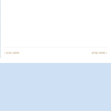
« פוסט קודם
פוסט הבא »