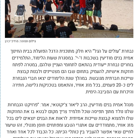
צילום תמונה: מרדכי כהן
נבחרת “עולים על הגל” היא חלק מתוכנית הדגל הפועלת בבית החינוך
אמית בנים מודיעין בשכבות ז’-י’. במסגרת שעות הלימוד, התלמידים
בוחרים נבחרת ייעודית בהתאם לתחומי העניין שלהם, במטרה לפתח
חוזקות אישיות, להעמיק בתחום שבו הם מצטיינים ולבנות קבוצת
שייכות חברתית מגובשת. במהלך שנת הלימודים יצאו חברי הנבחרת
לים כ-20 פעמים, בכל מזג אוויר, והתאמנו בטכניקות גלישה, חתירה
והיכרות עם הסביבה הימית.
מנהל אמית בנים מודיעין, הרב ליאור צ'יקוטאי, אמר: "פרויקט הנבחרות
שלנו נולד מתוך תפיסה שכל תלמיד צריך מקום לבטא בו את החוזקות
שלו ולמצוא קבוצת שייכות אמיתית. לראות את הבנים יוצאים לים בכל
מזג אוויר, מתמודדים עם אתגרי הטבע ומפתחים חוסן מנטלי, זהו שיעור
לחיים שאי אפשר להעביר בין כותלי הכיתה. כל הכבוד לכל אחד ואחד