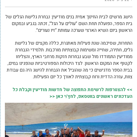
הישג מרשים לבית החינוך אמית בנים מודיעין: נבחרת גלישת הגלים של
בית הספר, הפועלת תחת השם “עולים על הגל”, זכתה בגביע ובמקום
הראשון ביום השיא הארצי שערכה עמותת “זיו נעורים”.
התחרות, שסיכמה שנת פעילות מאתגרת, כללה מקצים של גלישת
גלים, חתירה, שחייה ומשימות קבוצתיות מורכבות. תלמידי הנבחרת
ממודיעין התמודדו מול שבע נבחרות חזקות מרחבי הארץ, והצליחו
לקטוף את המקום הראשון. לצד היכולות הספורטיביות שהפגינו במים,
בבית הספר מדגישים כי מה שהוביל את הנבחרת להישג היה גם עבודת
צוות, עזרה הדדית ורוח קבוצתית לאורך כל יום הפעילות.
>> להצטרפות לרשימת התפוצה של חדשות מודיעין וקבלת כל
העדכונים ראשונים בווטסאפ, לחץ/י כאן <<