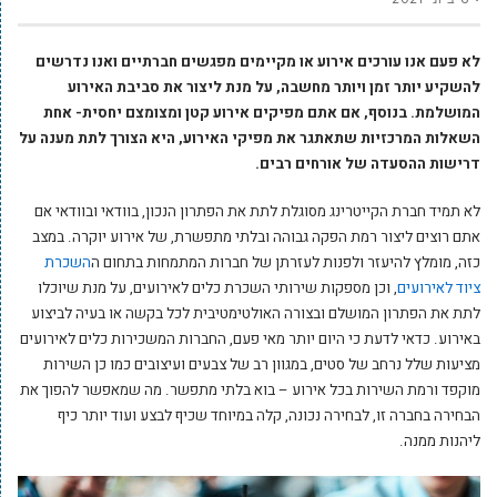
לא פעם אנו עורכים אירוע או מקיימים מפגשים חברתיים ואנו נדרשים
להשקיע יותר זמן ויותר מחשבה, על מנת ליצור את סביבת האירוע
המושלמת.
בנוסף, אם אתם מפיקים אירוע קטן ומצומצם יחסית- אחת
השאלות המרכזיות שתאתגר את מפיקי האירוע, היא הצורך לתת מענה על
דרישות ההסעדה של אורחים רבים.
לא תמיד חברת הקייטרינג מסוגלת לתת את הפתרון הנכון, בוודאי ובוודאי אם
אתם רוצים ליצור רמת הפקה גבוהה ובלתי מתפשרת, של אירוע יוקרה. במצב
כזה, מומלץ להיעזר ולפנות לעזרתן של חברות המתמחות בתחום ה
השכרת
ציוד לאירועים
, וכן מספקות שירותי השכרת כלים לאירועים, על מנת שיוכלו
לתת את הפתרון המושלם ובצורה האולטימטיבית לכל בקשה או בעיה לביצוע
באירוע. כדאי לדעת כי היום יותר מאי פעם, החברות המשכירות כלים לאירועים
מציעות שלל נרחב של סטים, במגוון רב של צבעים ועיצובים כמו כן השירות
מוקפד ורמת השירות בכל אירוע – בוא בלתי מתפשר. מה שמאפשר להפוך את
הבחירה בחברה זו, לבחירה נכונה, קלה במיוחד שכיף לבצע ועוד יותר כיף
ליהנות ממנה.