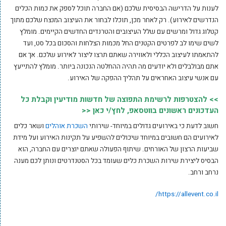
לענות על הדרישה הבסיסית שלכם (אם החברה תוכל לספק את כמות הכלים
הנדרשים לאירוע). רק לאחר מכן, תוכלו לבחור את העיצוב המנצח שלכם מתוך
קטלוג גדול ומרשים עם שלל העיצובים והטרנדים החדשים הקיימים. מומלץ
לשים שימו לב לפרטים הקטנים החל מכמות הצלחות והסכום בכל סט, ועד
להתאמתו לעיצוב הכללי ולאווירה שאתם תרצו ליצור לאירוע שלכם. אך אם
אתם מבולבלים ולא יודעים מה תהיה ההחלטה הנכונה ביותר. מומלץ להתייעץ
עם אנשי עיצוב האחראים על תהליך ההפקה של האירוע.
>> להצטרפות לרשימת התפוצה של חדשות מודיעין וקבלת כל
העדכונים ראשונים בווטסאפ, לחץ/י כאן <<
חשוב לדעת כי באירועים גדולים במיוחד- שירותי
השכרת אוהלים
ושאר כלים
לאירועים הם חשובים במיוחד שיכולים להשפיע על תקינות האירוע ועל מידת
שביעות הרצון של האורחים. שיתוף הפעולה שאתם יוצרים עם החברה, הוא
הבסיס ליצירת שירות השכרת כלים שעומד בכל הסטנדרטים ונותן לכם מענה
נרחב ורחב.
https://allevent.co.il/