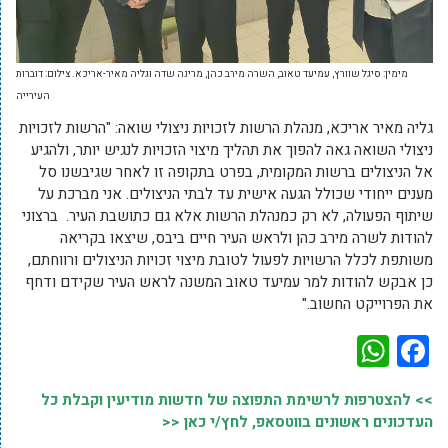
מימין: סיגל שוורץ, עמיעד טאוב, השרה מירב כהן, מרינה שדה וגליה מאיר-אריכא. צילום: דוברות
העירייה
גליה מאיר אריכא, מנהלת הרשות לזכויות ניצולי שואה: "הרשות לזכויות
ניצולי השואה גאה להפוך את תהליך מיצוי הזכויות לנגיש יותר, ולהגיע
אל הניצולים ברשות המקומית, בפרט בתקופה זו לאחר שגיבשנו סל
מענים ייחודי שכולל הגעה אישית עד לבתי הניצולים. אני מברכת על
שיתוף הפעולה, לא רק כמנהלת הרשות אלא גם כתושבת העיר. ברצוני
להודות לשרה מירב כהן ולראש העיר חיים ביבס, שיצאו בקריאה
משותפת לכלל הרשויות לפעול לטובת מיצוי זכויות הניצולים ורווחתם,
כן אבקש להודות למר עמיעד טאוב המשנה לראש העיר שקידם ודחף
את הפרוייקט החשוב."
WhatsApp
Facebook
>> להצטרפות לרשימת התפוצה של חדשות מודיעין וקבלת כל
העדכונים ראשונים בווטסאפ, לחץ/י כאן <<