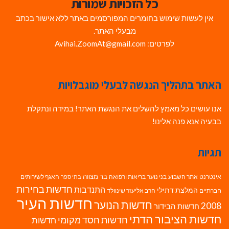
כל הזכויות שמורות
אין לעשות שימוש בחומרים המפורסמים באתר ללא אישור בכתב
מבעלי האתר.
לפרטים: Avihai.ZoomAt@gmail.com
האתר בתהליך הנגשה לבעלי מוגבלויות
אנו עושים כל מאמץ להשלים את הנגשת האתר! במידה ונתקלת
בבעיה אנא פנה אלינו!
תגיות
בר מצווה
אינטרנט
אתר השבוע
בני נוער
בריאות ורפואה
האגף לשירותים
בתי ספר
חדשות בחירות
התנדבות
המלצת דתילי
חברתיים
הרב אליעזר שינוולד
חדשות העיר
חדשות הנוער
2008
חדשות הבידור
חדשות הציבור הדתי
חדשות חסד מקומי
חדשות