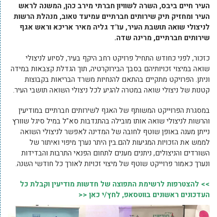
העיר חיים ביבס, השרה לשוויון חברתי מירב כהן, המשנה לראש
העיר ומחזיק תיק שירותים חברתיים עמיעד טאוב, מנהלת הרשות
לניצולי שואה תושבת העיר, עו"ד גליה מאיר אריכא וראש אגף
שירותים חברתיים, מרינה שדה.
כזכור, לפני כחודש התחיל פרויקט רחב היקף בעיר, לסיוע לניצולי
שואה במיצוי זכויותיהם בסבך הבירוקרטיה, תוך הגדלת קצבאות במידה
וניתן. הפרויקט מתקיים בהתאם להנחיות משרד הבריאות בקבוצות
קטנות של ניצולי שואה במטרה להגיע לכל ניצולי השואה תושבי העיר.
במסגרת הפרוייקט המשותף של האגף לשירותים חברתיים במודיעין
והרשות לניצולי שואה אותו מובילה בהתנדבות סא"ל במיל סיגל שוורץ
נייתן מענה באופן שוטף לחובה של המדינה לאפשר לניצולי השואה
לממש את הזכויות המגיעות להם.בין היתר נערך מיפוי ואיתור של
השורדים והניצולים, ניתנים מענים לתחום הפנאי התרבות והבדידות
ונערך כאמור פרוייקט שוטף של מיצוי זכויות לאורך כל חודשי השנה.
>> להצטרפות לרשימת התפוצה של חדשות מודיעין וקבלת כל
העדכונים ראשונים בווטסאפ, לחץ/י כאן <<