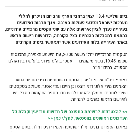
ביום שלישי 13.4 יצוין ברחבי הארץ ערב יום הזיכרון לחללי
מערכות ישראל ונפגעי פעולות האיבה. אגף תרבות ואירועים
בעירייה נערך לציון אירועים אלה עם שני טקסים מרכזיים עירוניים,
בהתאם למגבלות ההנחיות בצל הקורונה, הדורשות רישום מראש
באתר העירייה בלוח האירועים אשר יתאפשר בימים הקרובים.
הטקסים המרכזיים יחלו בשעה 20:00, עם הישמע הצפירה, התכנסות
משעה 19:45, בשני מיקומים – אמפי ביה"ס עירוני ב' ע"ש רבין ואולם
הספורט בתיכון מו"ר.
באמפי ביה"ס עירוני ב' יערך הטקס בהשתתפות נציגי תנועות הנוער
והאמנים מירי אלוני ודני רובס וכן חיים ועוזי אסנר, משולב בטקסטים
ושירי לוחמים. מומלץ להגיע בלבוש חם. מספר המקומות מוגבל ויש
להירשם מראש בהתאם להנחיות.
>> להצטרפות לרשימת התפוצה של חדשות מודיעין וקבלת כל
העדכונים ראשונים בווטסאפ, לחץ/י כאן <<
באולם הספורט בתיכון מו"ר ישתתפו תלמידי תיכון מו"ר. בתום הטקס