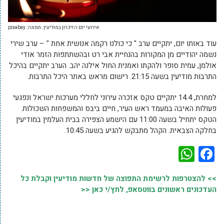
אירועי יום הזיכרון במודיעין. תמונה: pixabay
עוד באותו יום, יתקיים ערב " כי כולנו רקמה אנושית אחת " – ערב שירי
נשמה יהודיים מן המקורות בהנחיית אבי רט ובהשתתפות הזמר אודי
אולמן, עמית סופר ולהקתו ואמנית החול אילנה יהב. הערב יתקיים בהיכל
התרבות מודיעין בשעה 21:15. רישום מראש באתר היכל התרבות.
למחרת, 14.4 יתקיים טקס אזכרה עירוני לחללי מערכות ישראל ונפגעי
פעולות האיבה במעמד ראש העיר, חיים ביבס והמשפחות השכולות.
הטקס יתחיל בשעה 11:00 עם הישמע הצפירה בבית העלמין במודיעין
בחלקה הצבאית. הקהל מתבקש להגיע בשעה 10:45.
WhatsApp
Facebook
>> להצטרפות לרשימת התפוצה של חדשות מודיעין וקבלת כל
העדכונים ראשונים בווטסאפ, לחץ/י כאן <<