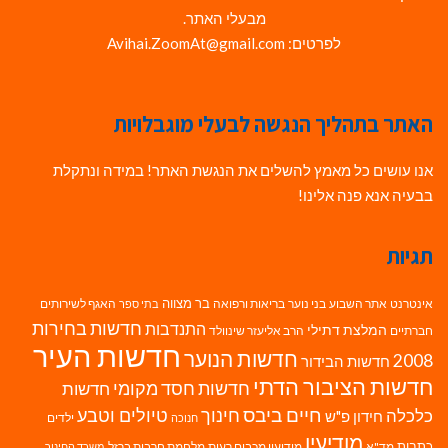
מבעלי האתר.
לפרטים: Avihai.ZoomAt@gmail.com
האתר בתהליך הנגשה לבעלי מוגבלויות
אנו עושים כל מאמץ להשלים את הנגשת האתר! במידה ונתקלת
בבעיה אנא פנה אלינו!
תגיות
בר מצווה
אינטרנט
אתר השבוע
בני נוער
בריאות ורפואה
האגף לשירותים
בתי ספר
חדשות בחירות
התנדבות
המלצת דתילי
חברתיים
הרב אליעזר שינוולד
חדשות העיר
חדשות הנוער
2008
חדשות הבידור
חדשות הציבור הדתי
חדשות חסד מקומי
חדשות
חיים ביבס
טיולים וטבע
כלכלה
חינוך
חידון פ"ש
ילדים
חנוכה
מודיעין
כתבות
מד"א
מודיעין מכבים רעות
מלחמת חרבות ברזל
משרד החינוך