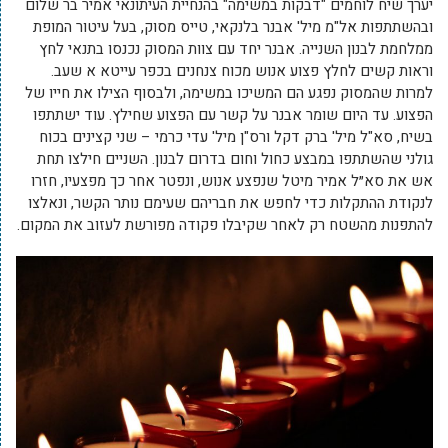
יערך שיח לוחמים "דבקות במשימה" בהנחיית העיתונאי אמיר בר שלום
ובהשתתפות אל"מ מיל' אבנר בלנקאי, טייס מסוק, בעל עיטור המופת
ממלחמת לבנון השנייה. אבנר יחד עם צוות המסוק נכנסו בתנאי לחץ
וראות קשים לחלץ פצוע אנוש מכוח צנחנים בכפר עייטא א שעב.
למרות שהמסוק נפגע הם המשיכו במשימה, ולבסוף הצילו את חייו של
הפצוע. עד היום שומר אבנר על קשר עם הפצוע שחילץ. עוד ישתתפו
בשיח, סא"ל מיל' ברק דקל ורס"ן מיל' עדי כרמי – שני קצינים בכוח
גולני שהשתתפו במבצע כחול וחום בדרום לבנון. השניים חילצו תחת
אש את סא״ל אמיר מיטל שנפצע אנוש, ונפטר אחר כך מפצעיו, חזרו
לנקודת ההתקלות כדי לחפש את חבריהם שעימם נותר הקשר, ונאלצו
להתפנות מהשטח רק לאחר שקיבלו פקודה מפורשת לעזוב את המקום.