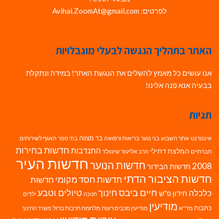
לפרטים: Avihai.ZoomAt@gmail.com
האתר בתהליך הנגשה לבעלי מוגבלויות
אנו עושים כל מאמץ להשלים את הנגשת האתר! במידה ונתקלת
בבעיה אנא פנה אלינו!
תגיות
בר מצווה
אינטרנט
אתר השבוע
בני נוער
בריאות ורפואה
האגף לשירותים
בתי ספר
חדשות בחירות
התנדבות
המלצת דתילי
חברתיים
הרב אליעזר שינוולד
חדשות העיר
חדשות הנוער
2008
חדשות הבידור
חדשות הציבור הדתי
חדשות חסד מקומי
חדשות
חיים ביבס
טיולים וטבע
כלכלה
חינוך
חידון פ"ש
ילדים
חנוכה
מודיעין
כתבות
מד"א
מודיעין מכבים רעות
מלחמת חרבות ברזל
משרד החינוך