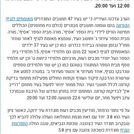
12:00 ועד 20:00.
הערב עדכנה העירייה כי יש בעיר 47 תושבים המוגדרים
מאומתים לנגיף
הקורונה
בהם שמונה תושבים מבוגרים (כולם היו מחוסנים) הכוללים
חמישה הורים לילדי בית הספר 'אסיף', מורה מבית הספר 'אסיף', מורה
מבית הספר עירוני ג' ותושב העיר, שנמצא מאומת לנגיף לאחר שחזר
מחו"ל ובזמן ששהה בבידוד כנדרש. כמו כן יש בעיר 37 ילדים
המאומתים לנגיף כאשר 22 מהם הם תלמידי אסיף, 15 תלמידי בית
הספר העל יסודי מכבים רעות, מרביתם תלמידי כיתות ט' וכן יש תלמיד
נוסף מבית הספר המתגורר בשוהם כמו כן יש שני תלמידים נוספים
שנדבקו בנגיף, אחד מעירוני א' והשני מעירוני ב'. במטרה למנוע את
שרשרת ההדבקה פיקוד העורף וקופות החולים מפעילות מתחמי בדיקת
קורונה לכלל תושבי העיר. החל ממחר יחזור לפעול בעיר מתחם "דרייב
אין" לבדיקות קורונה. המתחם יהיה בחניון החדש של הרכבת שבמרכז
עינב ויפעל מחר, יום שלישי 22.6 מהשעה 12:00 ועד 20:00.
על פי נתוני הרמזור, מודיעין מכבים רעות מוגדרת עיר ירוקה, כאשר ציון
העיר הוא 3.8. יחד עם זאת מגמת התחלואה העולה עלולה להביא לכך
שבקרוב תוגדר העיר כצהובה. שכונת הנביאים, שבה החלה
התפרצות
הנגיף
מוגדרת כשכונה צהובה עם ציון 5.8.