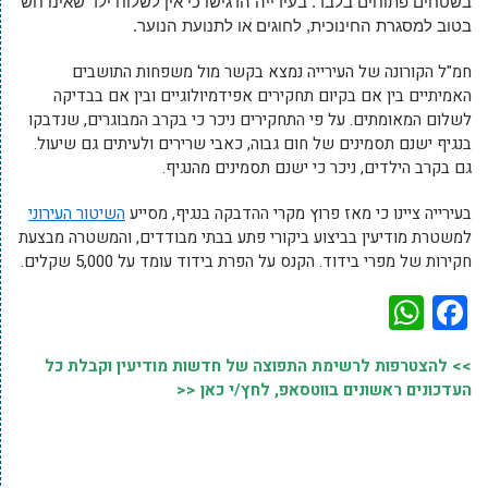
בשטחים פתוחים בלבד. בעירייה הדגישו כי אין לשלוח ילד שאינו חש
בטוב למסגרת החינוכית, לחוגים או לתנועת הנוער.
חמ"ל הקורונה של העירייה נמצא בקשר מול משפחות התושבים
האמיתיים בין אם בקיום תחקירים אפידמיולוגיים ובין אם בבדיקה
לשלום המאומתים. על פי התחקירים ניכר כי בקרב המבוגרים, שנדבקו
בנגיף ישנם תסמינים של חום גבוה, כאבי שרירים ולעיתים גם שיעול.
גם בקרב הילדים, ניכר כי ישנם תסמינים מהנגיף.
בעירייה ציינו כי מאז פרוץ מקרי ההדבקה בנגיף, מסייע
השיטור העירוני
למשטרת מודיעין בביצוע ביקורי פתע בבתי מבודדים, והמשטרה מבצעת
חקירות של מפרי בידוד. הקנס על הפרת בידוד עומד על 5,000 שקלים.
WhatsApp
Facebook
>> להצטרפות לרשימת התפוצה של חדשות מודיעין וקבלת כל
העדכונים ראשונים בווטסאפ, לחץ/י כאן <<