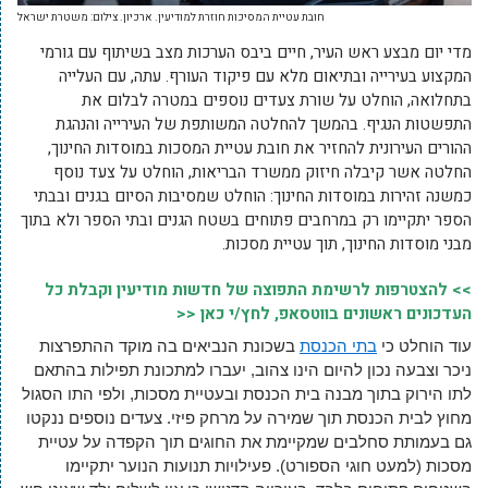
חובת עטיית המסיכות חוזרת למודיעין. ארכיון. צילום: משטרת ישראל
מדי יום מבצע ראש העיר, חיים ביבס הערכות מצב בשיתוף עם גורמי
המקצוע בעירייה ובתיאום מלא עם פיקוד העורף. עתה, עם העלייה
בתחלואה, הוחלט על שורת צעדים נוספים במטרה לבלום את
התפשטות הנגיף. בהמשך להחלטה המשותפת של העירייה והנהגת
ההורים העירונית להחזיר את חובת עטיית המסכות במוסדות החינוך,
החלטה אשר קיבלה חיזוק ממשרד הבריאות, הוחלט על צעד נוסף
כמשנה זהירות במוסדות החינוך: הוחלט שמסיבות הסיום בגנים ובבתי
הספר יתקיימו רק במרחבים פתוחים בשטח הגנים ובתי הספר ולא בתוך
מבני מוסדות החינוך, תוך עטיית מסכות.
>> להצטרפות לרשימת התפוצה של חדשות מודיעין וקבלת כל
העדכונים ראשונים בווטסאפ, לחץ/י כאן <<
עוד הוחלט כי
בתי הכנסת
בשכונת הנביאים בה מוקד ההתפרצות
ניכר וצבעה נכון להיום הינו צהוב, יעברו למתכונת תפילות בהתאם
לתו הירוק בתוך מבנה בית הכנסת ובעטיית מסכות, ולפי התו הסגול
מחוץ לבית הכנסת תוך שמירה על מרחק פיזי.
צעדים נוספים ננקטו
גם בעמותת סחלבים שמקיימת את החוגים תוך הקפדה על עטיית
מסכות (למעט חוגי הספורט). פעילויות תנועות הנוער יתקיימו