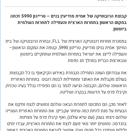
קבוצת הרובוטיקה של אמית מודיעין בנים – טרייגון 5990 זכתה
במקום הראשון בתחרות הארצית והעפילה לתחרות העולמית
ביוסטון.
במסגרת תחרות רובוטיקה הארצית של FLL, נבחרת הרובוטיקה של בית
החינוך אמית בנים מודיעין, טרייגון 5990, קטפה את המקום הראשון–
והעפילה לייצג את ישראל בתחרות העולמית שתתקיים ביוסטון
שבארצות הברית במהלך חג הפסח.
את עבודתם העונה התחילה הנבחרת באירוע הקיקאוף בו כל הקבוצות
בעולם מקבלות את האתגר ומתחילות לבנות רובוט. בתחרות האזורית
הראשונה שלהם, הקבוצה הגיעה לגמר בו הם הפסידו בגלל בעיה טכנית,
וקיבלו פרס על חדשות בבקרה ושליטה.
לאחר מכן, הם התכוננו לתחרות הבאה שלהם נחושים לנצח ותיקנו את
הבעיות על מנת להיות כמה שיותר עקביים. את התחרות האזורית השנייה
שלהם ניצחו בענק (עם שיא עולם), ואף קיבלו פרס על מצוינות
בהנדסה. נחושים יותר מאי פעם לנצח את התחרות הארצית, עבדו ימים
ולילות ושיפרו בכל מקום שרק אפשר לקראת התחרות הארצית. כאמור,