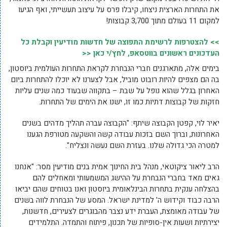
את התחרות הארצית ניצחו, קיבלו פרס על עיצוב תעשייתי, ואף הגיעו
למקום 11 בעולם מתוך 3,700 קבוצות!
>> להצטרפות לרשימת התפוצה של חדשות מודיעין וקבלת כל
העדכונים ראשונים בווטסאפ, לחץ/י כאן <<
בימים אלה, מתארגנים חברי הנבחרת לקראת התחרות העולמית ביוסטון,
בה הם מצפים להיות רובוט מוביל, אבל לצערנו לא יוכלו להתחרות ביום
האחרון בגלל שהוא נופל על שבת – בתקווה שבעוד כמה שנים עליות
חזקות של קבוצות דתיות כמו זו, ישנו את הימים של התחרות.
יאיר לוי, קפטן הקבוצה שיתף: "הקבוצה עברה תהליך מדהים בשנים
האחרונות, וברוך השם בזכות עבודה קשה והשקעה מטורפת הגענו
למטרה הכי גדולה שלנו. בעזרת השם נעשה ונצליח".
הרב ליאור ציקוטאי, מנהל בית החינוך אמית בנים מודיעין מסר: "אנחנו
גאים מאד בחברי הנבחרת על ההישג המשמעותי ומאחלים להם
בהצלחה ענקית בתחרות הבינלאומית ביוסטון ואנו בטוחים שהם יביאו
הרבה כבוד וקידוש ה' למדינת ישראל. המסע של הנבחרת לווה בשנים
של עבודה מאומצת, העברת ידע נצבר מהבוגרים לצעירים, חדשנות,
יצירתיות ושעות אין-סופיות של תכנון, פיתוח והתמדה. התלמידים