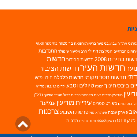
יות
בר מצווה
טרנט
אתר השבוע
בני נוער
בריאות ורפואה
האגף
בתי ספר
התנדבות
המלצת דתילי
רותים חברתיים
הרב אליעזר שינוולד
חדשות
ות בחירות 2008
חדשות הבידור
חדשות העיר
חדשות הציבור
וער
תי
חדשות חסד מקומי
חדשות כלכלה
חידון פ"ש
ים ביבס
טיולים וטבע
חינוך
כתבות
ילדים
מד"א
חנוכה
דיעין
נדל"ן
מודיעין מכבים רעות
מלחמת חרבות ברזל
משרד החינוך
עיריית מודיעין
עמיעד
ספורט
ספרים
נשים
לי בנט
צרכנות
וב
פרשת השבוע
פארק ענבה
פינת האימוץ
גליל
קורונה
לה
תרבות
ראיון 4X6X8
שכונת נופים
לרא