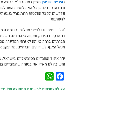
ב
עיריית מודיעין
מציין במכתבו: "אני רוצה מ
ובה נאבקים למען כל האוכלוסיות המוחלשו
ונדרשים לקבל החלטות הרות גורל בנוגע ל
להשתנות".
"על כן פניתי גם לנציגי מפלגתי בכנסת ו
במאבקכם הצודק ומקווה כי המדינה תשכי
חברתיים ברמה נאותה לאזרחי המדינה". מסי
מנהל האגף לשירותים חברתיים, מר יעקב אלמ
יו"ר איגוד העובדים הסוציאליים בישראל, 
וחשובה לנו מאד! אני בטוחה שהעובדים במו
WhatsApp
Facebook
>> להצטרפות לרשימת התפוצה של חדשות