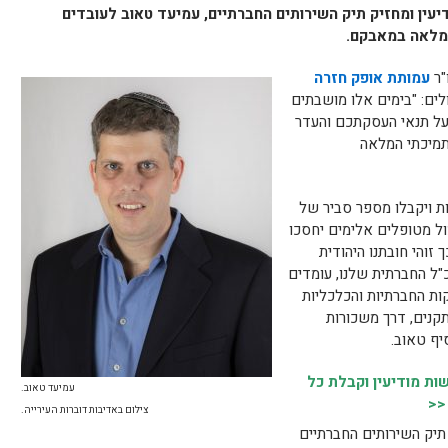
ין ומחזיק תיק השירותים החברתיים, עמיעד טאוב לעובדים
 מלאה במאבקם.
"ר
עמותת אופק חזרה
ים: "בימים אלו מושבתים
על תנאי העסקתכם והעדר
תמיכתי המלאה
ות ויקבלו מספר סביר של
ל מטופלים אלימים יחסכו
זוהי חובתנו היהודית
"ל החברתית שלנו, עומדים
ות החברתיות והכלכליות
קנים, דרך משכורות
יף טאוב.
ת מודיעין וקבלת כל
עמיעד טאוב.
<<
צילום באדיבות דוברות העירייה.
יק השירותים החברתיים