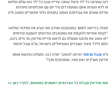
דינה שתראה כל ילד וניצול שואה. עירייה שבה כל ילד הוא עולם ומלואו.
ת ללא פשרות אתם המתמודדים מדי יום עם אוכלוסיות מיוחדות
עתידם עושים את עבודתכם נאמנה בתנאים בלתי אפשריים והמצב חייב
בממשלה בדרישה לתמוך במאבקכם הצודק ואני מביע את תמיכתי המלאה
ל לקחת אחריות ולהקצות את המשאבים הנדרשים להענקת שירותים
ים טאוב את מכתבו שנשלח גם לראש עיריית מודיעין, מר חיים ביבס,
וג וליו"ר איגוד העובדים הסוציאליים בישראל, עו"ס ענבל חרמוני.
עו"ס
ענבל חרמוני
הודתה לטאוב:"
תודה רבה. התמיכה מרגשת אותנו
דיעין מעריכים זאת מאד, ומתחזקים מכך!".
 מודיעין וקבלת כל העדכונים ראשונים בווטסאפ, לחץ/י כאן <<