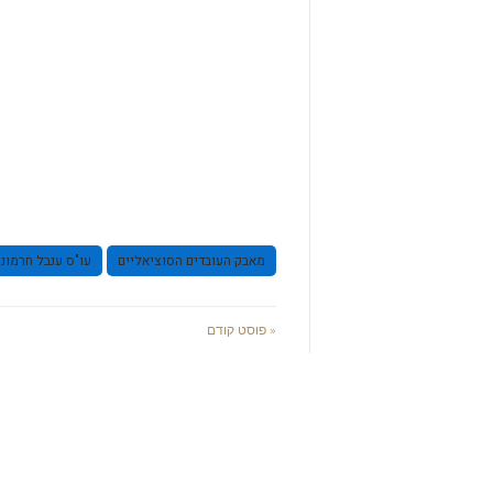
מאבק העובדים הסוציאליים
עו"ס ענבל חרמוני
« פוסט קודם