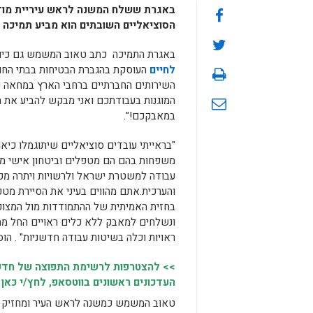
באגרת ששלח המשנה לראש עיריית מודיע
הסוציאליים השובתים הוא מביע תמיכה
באגרת התמיכה כתב טאוב המשמש גם כיו
לחיים
העוסקת בהגברת הבטיחות בבתי החול
השירותים החברתיים ברחבי הארץ במחאה 
המוגנות בעבודתכם ואני מבקש להביע את 
במאבקכם!".
"בראייתי עובדים סוציאליים שיתוגמלו כיא
משפחות בהם הם מטפלים וביטחון אישי מו
עבודה למשטרת ישראל ולרשויות ויתרה מכך 
והערכית.אתם מהווים בעיני את הסיירת מטכ
בחזית האמיתית של ההתמודדות מול המצוק
ונשלחים למאבק ללא כלים ראויים החל מת
ראויות וכלה בשיטות עבודה חדשניות" . הוס
>> להצטרפות לרשימת התפוצה של חדשו
העדכונים ראשונים בווטסאפ, לחץ/י כאן 
טאוב המשמש כמשנה לראש העיר ומחזיק ת