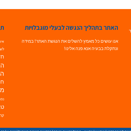
האתר בתהליך הנגשה לבעלי מוגבלויות
תג
ר
אנו עושים כל מאמץ להשלים את הנגשת האתר! במידה
אינ
ונתקלת בבעיה אנא פנה אלינו!
לשי
חדש
הנ
הד
חי
מו
נפת
טא
קהי