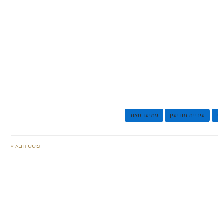
עיריית מודיעין
עמיעד טאוב
פוסט הבא »