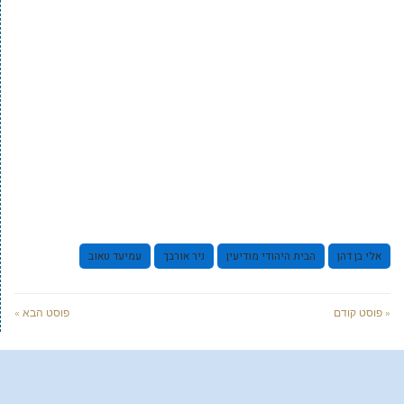
אלי בן דהן
הבית היהודי מודיעין
ניר אורבך
עמיעד טאוב
« פוסט קודם
פוסט הבא »