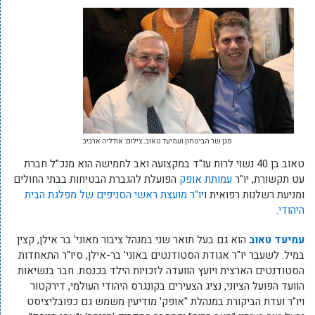
סגן שר הביטחון ועמיעד טאוב. צילום: אודליה ארביב
טאוב בן 40 נשוי לרות עו"ד במקצועה ואב לחמישה הוא מנכ"ל חברת
עט תקשורת, יו"ר
עמותת אופק
הפועלת להגברת הבטיחות בבתי החולים
ומניעת רשלנות רפואית ו
יו"ר מועצת ראשי הסניפים של מפלגת הבית
היהודי
.
עמיעד טאוב
הוא גם בעל תואר שני במנהל ציבור מאוני' בר אילן, קצין
במיל. לשעבר יו"ר אגודת הסטודנטים באוני' בר-אילן, סיו"ר התאחדות
הסטודנטים הארצית ויועץ הוועדה לזכויות הילד בכנסת. חבר בנשיאות
הוועד הפועל הציוני, נציג הצעירים בקונגרס היהודי העולמי, דירקטור
ויו"ר ועדת הביקורת במנהלת "אופק' מודיעין משמש גם כפובליציסט