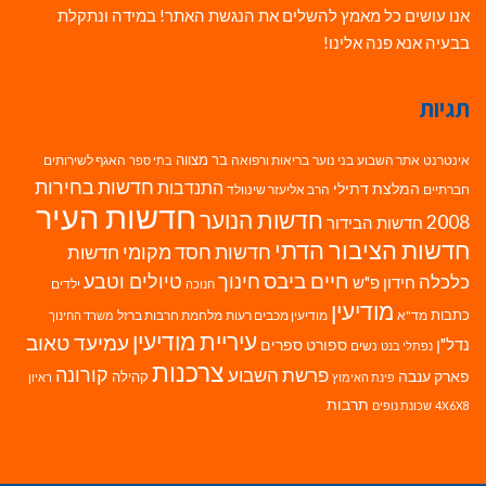
אנו עושים כל מאמץ להשלים את הנגשת האתר! במידה ונתקלת
בבעיה אנא פנה אלינו!
תגיות
בר מצווה
אינטרנט
אתר השבוע
בני נוער
בריאות ורפואה
האגף לשירותים
בתי ספר
חדשות בחירות
התנדבות
המלצת דתילי
חברתיים
הרב אליעזר שינוולד
חדשות העיר
חדשות הנוער
2008
חדשות הבידור
חדשות הציבור הדתי
חדשות חסד מקומי
חדשות
חיים ביבס
טיולים וטבע
כלכלה
חינוך
חידון פ"ש
ילדים
חנוכה
מודיעין
כתבות
מד"א
מודיעין מכבים רעות
מלחמת חרבות ברזל
משרד החינוך
עיריית מודיעין
עמיעד טאוב
נדל"ן
ספורט
ספרים
נשים
נפתלי בנט
צרכנות
פרשת השבוע
קורונה
פארק ענבה
קהילה
פינת האימוץ
ראיון
תרבות
4X6X8
שכונת נופים