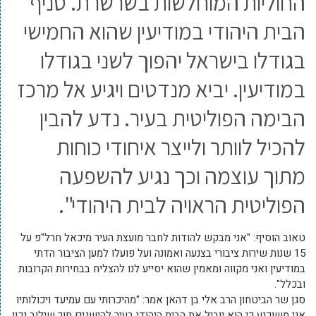
החוליות המוחלשות בשרשרת. סניף
הבית היהודי במודיעין שהוא החמישי
בגודלו בישראל יהפוך לשני בגודלו
במודיעין. יביא מנדטים ויגיע אל מרכז
הבימה הפוליטית בעיר. נדע להבין
להכיל לוותר ולייצר איחודי כוחות
מתוך עוצמה וכך נגיע להשפעה
הפוליטית הראויה לבית היהודי".
טאוב הוסיף: "אני מבקש להודות לחבר מועצת העיר מיכאל חרל"פ על
15 שנות שירות ציבורי בצנעה ואמונה ועל פועלו למען הציבור הדתי
במודיעין ואני מקווה ומאמין שהוא יסייע לנו להצליח בבחירות הקרובות
ובכלל".
סגן שר הביטחון הרב אלי בן דהאן אמר: "מהיכרותי עם עמיעד ויכולותיו
אני משוכנע כי הוא יוביל את הבית היהודי בעיר להישגים תוך שילוב נכון