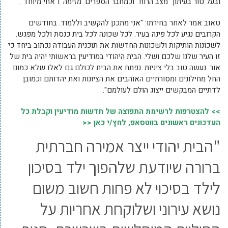
ובעל טור בעיתון "מצב הרוח" וכמחבר הספרים 'מזימה' ו"אחי מיוחד".
טאוב אמר לאחר בחירתו: "אני מתכנן להקשיב וללמוד. בחודשים
הקרובים נגיע לכל פינה בעיר. לכל שכונה לכל בית כנסת ולכל מפגש.
לשכונות הותיקות ולשכונות החדשות את תוכנית העבודה נכתוב ביחד כי
זו העיר שלנו שלכם ושלי. הבית היהודי במודיעין בראשותי יהיה בית של
אור. נעשה טוב בלי ציניות. נפתח את הבית לכולם גם לאלו שלא כמונו.
החל מחילונים ומסורתיים האוהבים את הציונות ואת יהדותם וכמובן
לדתיים המבקשים ייצוג הולם לעולמם".
>> להצטרפות לרשימת התפוצה של חדשות מודיעין וקבלת כל
העדכונים ראשונים בווטסאפ, לחץ/י כאן <<
"הבית יהודי ייצר אמירה חברתית
ברורה שיודעת שלהפוך ילד בסיכון
לילד בסיכוי לא פחות חשוב משום
נושא עירוני ושלוקחת אחריות על