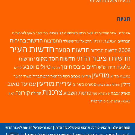
בבעיה אנא פנה אלינו!
תגיות
בר מצווה
אינטרנט
אתר השבוע
בני נוער
בריאות ורפואה
האגף לשירותים
בתי ספר
חדשות בחירות
התנדבות
המלצת דתילי
חברתיים
הרב אליעזר שינוולד
חדשות העיר
חדשות הנוער
2008
חדשות הבידור
חדשות הציבור הדתי
חדשות חסד מקומי
חדשות
חיים ביבס
טיולים וטבע
כלכלה
חינוך
חידון פ"ש
ילדים
חנוכה
מודיעין
כתבות
מד"א
מודיעין מכבים רעות
מלחמת חרבות ברזל
משרד החינוך
עיריית מודיעין
עמיעד טאוב
נדל"ן
ספורט
ספרים
נשים
נפתלי בנט
צרכנות
פרשת השבוע
קורונה
פארק ענבה
קהילה
פינת האימוץ
ראיון
תרבות
4X6X8
שכונת נופים
האתרים שלנו:
תרבוש-פורטל תרבות ונופש למגזר הדתי
|
המגזר-פורטל חדשות למגזר הדתי
|
מודיעין
|
מדינט – פורטל בריאות ורווחה
|
החדשות הטובות בישראל
|
רמת גן
|
בת ים - חולון
|