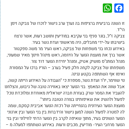
WhatsApp
Facebook
זו השנה ברביעית ברציפות בה נערך ערב גישור לזכרו של צביקה זימן
הי"ד.
צביקה ז"ל, בוגר סניף בני עקיבא במודיעין ותושב רעות, אשר נרצח
בישיבתו על-ידי מחבלים, היה מראשוני ועדת גשר בעיר.
באירוע נכחו בני משפחות של צביקה, ראש העיר מר משה ספקטור
אשר ברך את מועצת הנוער על היוזמה, ראש מינהל חינוך מאיר שמעוני,
מנהל המתנ"ס מושיק אטיק, ומנהל יחידת הנוער דוד צור.
משפחתו של צביקה לקחה חלק פעיל בערב – הוריו ברכו על המסורת
ואימו אף השתתפה בקטע נגינה.
נוי שווימר, יו"ר ועדת גשר, מספרת כי "העבודה על האירוע הייתה קשה,
אבל שווה את המאמץ. בני הנוער יצאו באווירה טובה של גיבוש, והצלחנו
להעביר את המסר שרק בעזרת חברה ישראלית מאוחדת ומלוכדת נוכל
לפעול ולהשיג את שאיפותינו בצורה הטובה ביותר".
מועצת הנוער העירונית בהנחייתה של רכזת הנוער אביבית קסקס, שמה
לה למטרה לפעול השנה למען גישור והידברות בין בני הנוער ובין ארגוני
הנוער השונים בעיר, מתוך שאיפה לקרב בין הנוער הדתי לחילוני ובין בני
הנוער מרחבי העיר- מודיעין, מכבים ורעות. באירוע השתתפו למעלה מ –