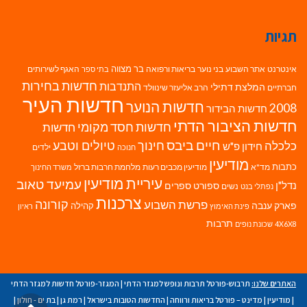
תגיות
בר מצווה
אינטרנט
אתר השבוע
בני נוער
בריאות ורפואה
האגף לשירותים
בתי ספר
חדשות בחירות
התנדבות
המלצת דתילי
חברתיים
הרב אליעזר שינוולד
חדשות העיר
חדשות הנוער
2008
חדשות הבידור
חדשות הציבור הדתי
חדשות חסד מקומי
חדשות
חיים ביבס
טיולים וטבע
כלכלה
חינוך
חידון פ"ש
ילדים
חנוכה
מודיעין
כתבות
מד"א
מודיעין מכבים רעות
מלחמת חרבות ברזל
משרד החינוך
עיריית מודיעין
עמיעד טאוב
נדל"ן
ספורט
ספרים
נשים
נפתלי בנט
צרכנות
פרשת השבוע
קורונה
פארק ענבה
קהילה
פינת האימוץ
ראיון
תרבות
4X6X8
שכונת נופים
האתרים שלנו:
תרבוש-פורטל תרבות ונופש למגזר הדתי
|
המגזר-פורטל חדשות למגזר הדתי
|
מודיעין
|
מדינט – פורטל בריאות ורווחה
|
החדשות הטובות בישראל
|
רמת גן
|
בת ים - חולון
|