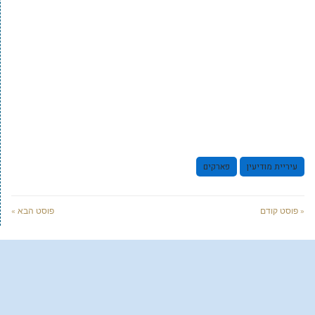
עיריית מודיעין
פארקים
« פוסט קודם
פוסט הבא »