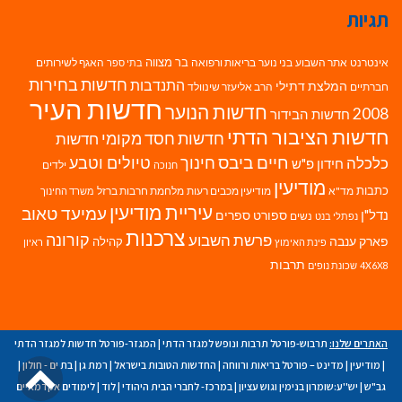
תגיות
בר מצווה
אינטרנט
אתר השבוע
בני נוער
בריאות ורפואה
האגף לשירותים
בתי ספר
חדשות בחירות
התנדבות
המלצת דתילי
חברתיים
הרב אליעזר שינוולד
חדשות העיר
חדשות הנוער
2008
חדשות הבידור
חדשות הציבור הדתי
חדשות חסד מקומי
חדשות
חיים ביבס
טיולים וטבע
כלכלה
חינוך
חידון פ"ש
ילדים
חנוכה
מודיעין
כתבות
מד"א
מודיעין מכבים רעות
מלחמת חרבות ברזל
משרד החינוך
עיריית מודיעין
עמיעד טאוב
נדל"ן
ספורט
ספרים
נשים
נפתלי בנט
צרכנות
פרשת השבוע
קורונה
פארק ענבה
קהילה
פינת האימוץ
ראיון
תרבות
4X6X8
שכונת נופים
האתרים שלנו:
תרבוש-פורטל תרבות ונופש למגזר הדתי
|
המגזר-פורטל חדשות למגזר הדתי
גל
|
מודיעין
|
מדינט – פורטל בריאות ורווחה
|
החדשות הטובות בישראל
|
רמת גן
|
בת ים - חולון
|
גב"ש
|
יש''ע:שומרון בנימין וגוש עציון
|
במרכז- לחברי הבית היהודי
|
לוד
|
לימודים אקדמאיים