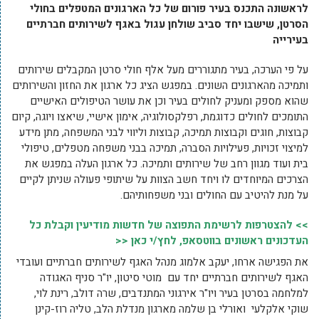
לראשונה התכנס בעיר פורום של כל הארגונים המטפלים בחולי
הסרטן, שישבו יחד סביב שולחן עגול באגף לשירותים חברתיים
בעירייה
על פי הערכה, בעיר מתגוררים מעל אלף חולי סרטן המקבלים שירותים
ותמיכה מהארגונים השונים. במפגש הציג כל ארגון את החזון והשירותים
שהוא מספק ומעניק לחולים בעיר וכן את עושר הטיפולים האישיים
התומכים לחולים כדוגמת, רפלקסולוגיה, אימון אישיי, שיאצו ויוגה, קיום
קבוצות, חוגים וקבוצות תמיכה, קבוצות וליווי לבני המשפחה, מתן מידע
למיצוי זכויות, פעילויות הסברה, תמיכה בבני משפחה מטפלים, טיפולי
בית ועוד מגוון רחב של שירותים ותמיכה. כל ארגון העלה במפגש את
הצרכים המיוחדים לו ויחד חשב הצוות על שיתופי פעולה שניתן לקיים
על מנת להיטיב עם החולים ובני משפחותיהם.
>> להצטרפות לרשימת התפוצה של חדשות מודיעין וקבלת כל
העדכונים ראשונים בווטסאפ, לחץ/י כאן <<
את הפגישה ארחו, יעקב אלמוג מנהל האגף לשירותים חברתיים ועובדי
האגף לשירותים חברתיים יחד עם מוטי סיטון, יו"ר סניף האגודה
למלחמה בסרטן בעיר ויו"ר אירגוני המתנדבים, שרה דולב, רינת לוי,
שוקי אלקלעי ואורלי בן שלמה מארגון מנדלת הלב, טליה רוז-קינן