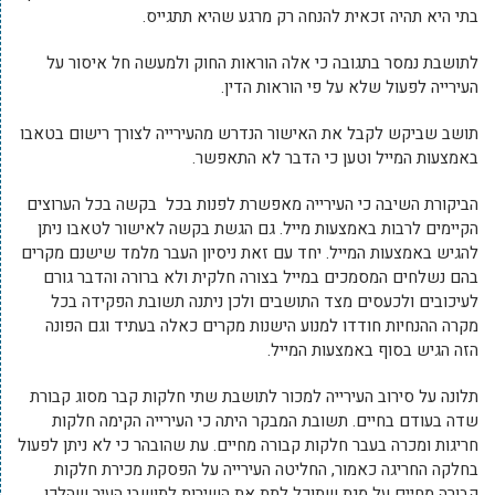
בתי היא תהיה זכאית להנחה רק מרגע שהיא תתגייס.
לתושבת נמסר בתגובה כי אלה הוראות החוק ולמעשה חל איסור על
העירייה לפעול שלא על פי הוראות הדין.
תושב שביקש לקבל את האישור הנדרש מהעירייה לצורך רישום בטאבו
באמצעות המייל וטען כי הדבר לא התאפשר.
הביקורת השיבה כי העירייה מאפשרת לפנות בכל בקשה בכל הערוצים
הקיימים לרבות באמצעות מייל. גם הגשת בקשה לאישור לטאבו ניתן
להגיש באמצעות המייל. יחד עם זאת ניסיון העבר מלמד שישנם מקרים
בהם נשלחים המסמכים במייל בצורה חלקית ולא ברורה והדבר גורם
לעיכובים ולכעסים מצד התושבים ולכן ניתנה תשובת הפקידה בכל
מקרה ההנחיות חודדו למנוע הישנות מקרים כאלה בעתיד וגם הפונה
הזה הגיש בסוף באמצעות המייל.
תלונה על סירוב העירייה למכור לתושבת שתי חלקות קבר מסוג קבורת
שדה בעודם בחיים. תשובת המבקר היתה כי העירייה הקימה חלקות
חריגות ומכרה בעבר חלקות קבורה מחיים. עת שהובהר כי לא ניתן לפעול
בחלקה החריגה כאמור, החליטה העירייה על הפסקת מכירת חלקות
קבורה מחיים על מנת שתוכל לתת את השירות לתושבי העיר שהלכו