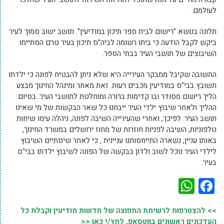
לעולמם.
תלונה בנושא "רישום לבית ספר תיכון במודיעין". תושב ישוב סמוך לעיר
ביקש לקבל הודעה כי ביתו רשומה לביה"ס תיכון בעיר טרם הסתיימו
השיבוצים של תושבי העיר בבתי הספר.
התשובה שקיבל ממבקר העירייה היא שלא ניתן להבטיח לפונה כי ילדתו
תשובץ בבי"ס במודיעין מכבים רעות. זאת מאחר ומינהל החינוך מבצע
הליך רישום מסודר ובו קדימות ברורה ומוחלטת לתושבי העיר. בסיום
ההליך ולאחר שיבוץ ילדי העיר ייבחנו כל שאר הבקשות של מי שאינו
תושב העיר. לפיכך, ואחרי שהעירייה השיבה לפונה, ניהלה עימו שיחות
טלפוניות, השיבה לפניות חוזרות של מחוז ירושלים במשרד החינוך,
באותו עניין, נשארה התייחסותנו עניינית , כי לאחר שיסתיים השיבוץ
לילדי העיר נוכל לשוב ולדון בבקשה של הפונה לשיבוץ ילדתו בבי"ס
בעיר.
WhatsApp
Facebook
>> להצטרפות לרשימת התפוצה של חדשות מודיעין וקבלת כל
העדכונים ראשונים בווטסאפ, לחץ/י כאן <<