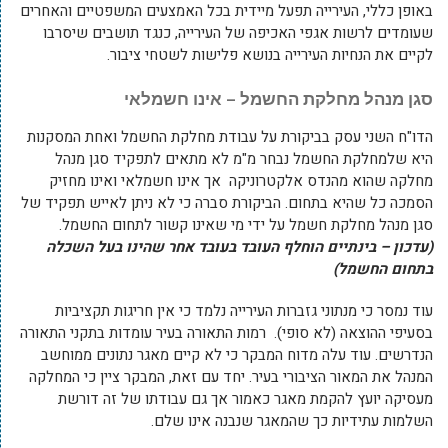
באופן כללי, העירייה תפעל מיידית בכל האמצעים המשפטיים והאחרים
שעומדים לרשות אגפי האכיפה של העירייה, כנגד תושבים שיסרבו
לקיים את הנחיות העירייה בנושא פלישות לשטחי ציבור.
סגן מנהל מחלקת החשמל – אינו חשמלאי
הדו"ח השני עסק בביקורת על עבודת מחלקת החשמל ואחת המסקנות
היא שלמחלקת החשמל נבחר מ"מ לא מתאים לתפקיד סגן מנהל
מחלקה שהוא מהנדס אלקטרוניקה אך אינו חשמלאי ואינו מחזיק
הסמכה כל שהיא בתחום. הביקורת סברה כי לא ניתן לאייש תפקיד של
סגן מנהל מחלקת חשמל על ידי מי שאינו קשור לתחום החשמל.
(עדכון – בינתיים הוחלף העובד בעובד אחר שהינו בעל השכלה
בתחום החשמל)
עוד נמסר כי מנתוני גזברות העירייה נלמד כי אין חריגות תקציביות
בסעיפי ההוצאה (לא סופי). רמות התאורה בעיר עומדות בתקני התאורה
הנדרשים. עוד עלה מדוח המבקר כי לא קיים מאגר נתונים ממוחשב
המנהל את המאור הציבורי בעיר. יחד עם זאת, המבקר ציין כי המחלקה
מעסיקה יועץ להקמת מאגר כאמור אך גם עבודתו של זה דורשת
השלמות עתידיות כך שהמאגר שנבנה אינו שלם.