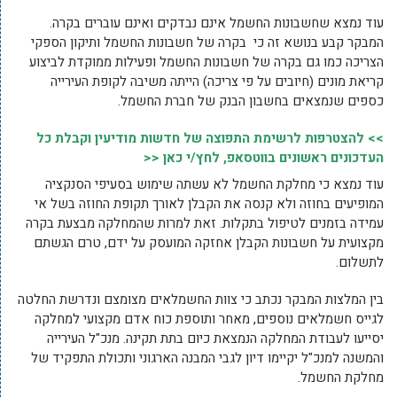
עוד נמצא שחשבונות החשמל אינם נבדקים ואינם עוברים בקרה.
המבקר קבע בנושא זה כי בקרה של חשבונות החשמל ותיקון הספקי
הצריכה כמו גם בקרה של חשבונות החשמל ופעילות ממוקדת לביצוע
קריאת מונים (חיובים על פי צריכה) הייתה משיבה לקופת העירייה
כספים שנמצאים בחשבון הבנק של חברת החשמל.
>> להצטרפות לרשימת התפוצה של חדשות מודיעין וקבלת כל
העדכונים ראשונים בווטסאפ, לחץ/י כאן <<
עוד נמצא כי מחלקת החשמל לא עשתה שימוש בסעיפי הסנקציה
המופיעים בחוזה ולא קנסה את הקבלן לאורך תקופת החוזה בשל אי
עמידה בזמנים לטיפול בתקלות. זאת למרות שהמחלקה מבצעת בקרה
מקצועית על חשבונות הקבלן אחזקה המועסק על ידם, טרם הגשתם
לתשלום.
בין המלצות המבקר נכתב כי צוות החשמלאים מצומצם ונדרשת החלטה
לגייס חשמלאים נוספים, מאחר ותוספת כוח אדם מקצועי למחלקה
יסייעו לעבודת המחלקה הנמצאת כיום בתת תקינה. מנכ"ל העירייה
והמשנה למנכ"ל יקיימו דיון לגבי המבנה הארגוני ותכולת התפקיד של
מחלקת החשמל.