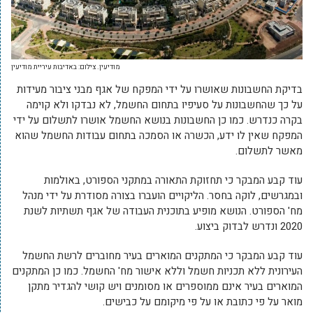
מודיעין. צילום: באדיבות עיריית מודיעין
בדיקת החשבונות שאושרו על ידי המפקח של אגף מבני ציבור מעידות
על כך שהחשבונות על סעיפיו בתחום החשמל, לא נבדקו ולא קוימה
בקרה כנדרש. כמו כן החשבונות בנושא החשמל אושרו לתשלום על ידי
המפקח שאין לו ידע, הכשרה או הסמכה בתחום עבודות החשמל שהוא
מאשר לתשלום.
עוד קבע המבקר כי תחזוקת התאורה במתקני הספורט, באולמות
ובמגרשים, לוקה בחסר. הליקויים הועברו בצורה מסודרת על ידי מנהל
מח' הספורט. הנושא מופיע בתוכנית העבודה של אגף תשתיות לשנת
2020 ונדרש לבדוק ביצוע.
עוד קבע המבקר כי המתקנים המוארים בעיר מחוברים לרשת החשמל
העירונית ללא תכניות חשמל וללא אישור מח' החשמל. כמו כן המתקנים
המוארים בעיר אינם ממוספרים או מסומנים ויש קושי להגדיר מתקן
מואר על פי כתובת או על פי מיקומם על כבישים.