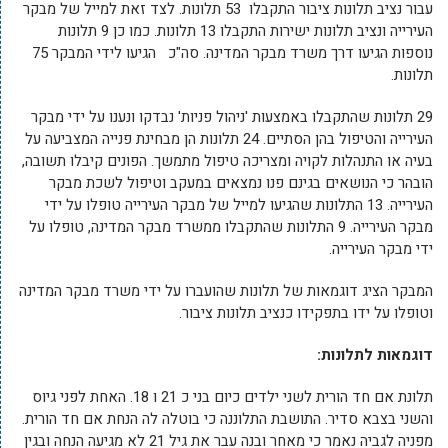
עבור נציב תלונות ציבור התקבלו 53 תלונות. לצד זאת למייל של מבקר
העירייה ונציב תלונות ישירות התקבלו 13 תלונות. כמו כן 9 תלונות
נוספות הגיעו דרך משרד מבקר המדינה. סה"כ הגיעו לידי המבקר 75
תלונות.
29 תלונות שהתקבלו באמצעות 'ניהול פניות' נבדקו ונענו על ידי מבקר
העירייה והטיפול בהן הסתיים. 24 תלונות הן מבחינת פנייה המצביעה על
בעיה או התנהלות לקויה ומצריכה טיפול מתמשך. הפונים קיבלו תשובה,
הובהר כי הנושאים בגינם פנו נמצאים במעקב וטיפול לשכת מבקר
העירייה. 13 התלונות שהגיעו למייל של מבקר העירייה טופלו על ידי
מבקר העירייה. 9 התלונות שהתקבלו ממשרד מבקר המדינה, טופלו על
ידי מבקר העירייה.
המבקר הציג דוגמאות של תלונות שהועברו על ידי משרד מבקר המדינה
וטופלו על ידו בתפקידו כנציב תלונות ציבור.
דוגמאות לתלונות:
תלונת אם חד הורית לשני ילדים כיום בני כ 21 ו 18. האחת לפני גיוס
והשני בצבא סדיר. התושבת התלוננה כי בוטלה לה הנחת אם חד הורית.
מפניה לגביה נאמר כי מאחר ובנה עבר את גיל 21 לא מגיעה הנחה ובגין