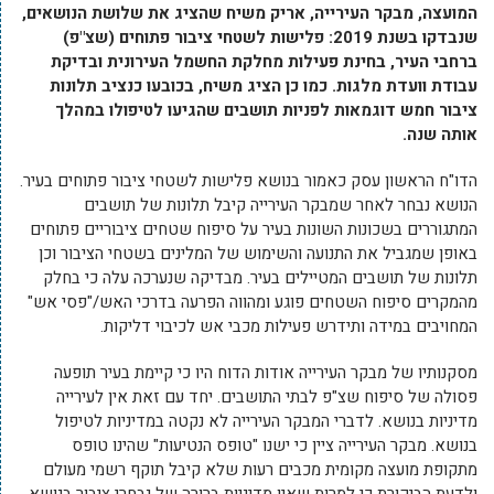
המועצה, מבקר העירייה, אריק משיח שהציג את שלושת הנושאים,
שנבדקו בשנת 2019: פלישות לשטחי ציבור פתוחים (שצ"פ)
ברחבי העיר, בחינת פעילות מחלקת החשמל העירונית ובדיקת
עבודת וועדת מלגות. כמו כן הציג משיח, בכובעו כנציב תלונות
ציבור חמש דוגמאות לפניות תושבים שהגיעו לטיפולו במהלך
אותה שנה.
הדו"ח הראשון עסק כאמור בנושא פלישות לשטחי ציבור פתוחים בעיר.
הנושא נבחר לאחר שמבקר העירייה קיבל תלונות של תושבים
המתגוררים בשכונות השונות בעיר על סיפוח שטחים ציבוריים פתוחים
באופן שמגביל את התנועה והשימוש של המלינים בשטחי הציבור וכן
תלונות של תושבים המטיילים בעיר. מבדיקה שנערכה עלה כי בחלק
מהמקרים סיפוח השטחים פוגע ומהווה הפרעה בדרכי האש/"פסי אש"
המחויבים במידה ותידרש פעילות מכבי אש לכיבוי דליקות.
מסקנותיו של מבקר העירייה אודות הדוח היו כי קיימת בעיר תופעה
פסולה של סיפוח שצ"פ לבתי התושבים. יחד עם זאת אין לעירייה
מדיניות בנושא. לדברי המבקר העירייה לא נקטה במדיניות לטיפול
בנושא. מבקר העירייה ציין כי ישנו "טופס הנטיעות" שהינו טופס
מתקופת מועצה מקומית מכבים רעות שלא קיבל תוקף רשמי מעולם