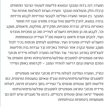
הוועדה דנה בדוח המבקר ובנושא פלישות לשטחי הציבור הפתוחים
קיבלה חלק מהמלצות המבקר והעירה הערות להמלצות אחרות של
המבקר. בין השאר הוועדה המליצה לקובעי המדיניות לקבוע מדיניות
ברורה בנושא, להכין וליישם נוהל עבודה מפורט שבו יהיו תחומי
האחריות ברורים, הגדרת סמכויות, תפקידים, מחלקות, תיאומים, מעקב
וכו', לקבוע מה הן סמכויות היועמ"ש לעירייה ומה הן סמכויות מהנדס
העיר, להקים וועדת תיאום בראשות מנכ"ל העירייה ובהשתתפות
היועמ"ש לעירייה ומהנדס העיר, שתיפגש לעיתים תכופות בכדי לנהל
מעקב שוטף ובקרה אחר הטיפול באכיפה נגד עבירות בניה ופלישות
לשצ"פים במרחב הציבורי. עוד המליצה הוועדה לשלוח מיידית מכתבי
התראה משפטיים לתושבים שפלשו/סיפחו/טיפחו ואינם חתומים על
הסכם נטיעות ובהם דרישה להחזיר המצב – לקדמותו באופן המיידי.
כמו"כ, הוועדה המליצה לשלוח מיידית מכתבי התראה משפטיים
לתושבים שפלשו/סיפחו/טיפחו שצ"פ שאינם במעטפת החיצונית, כמו
פלישות לתוך שטחים מגוננים ע"י העירייה בתוך הישובים פנימה, לשלוח
מיידית מכתבי התראה משפטיים לתושבים שפלשו/סיפחו/טיפחו
משעולי יציאה שהם שטחים ציבוריים, בדגש על מעברים שיש להם גם
משמעויות ביטחוניות ובטיחותיות.