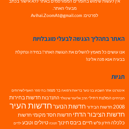
אין לעשות שימוש בחומרים המפורסמים באתר ללא אישור בכתב
מבעלי האתר.
לפרטים: Avihai.ZoomAt@gmail.com
האתר בתהליך הנגשה לבעלי מוגבלויות
אנו עושים כל מאמץ להשלים את הנגשת האתר! במידה ונתקלת
בבעיה אנא פנה אלינו!
תגיות
בר מצווה
אינטרנט
אתר השבוע
בני נוער
בריאות ורפואה
האגף לשירותים
בתי ספר
חדשות בחירות
התנדבות
המלצת דתילי
חברתיים
הרב אליעזר שינוולד
חדשות העיר
חדשות הנוער
2008
חדשות הבידור
חדשות הציבור הדתי
חדשות חסד מקומי
חדשות
חיים ביבס
טיולים וטבע
כלכלה
חינוך
חידון פ"ש
ילדים
חנוכה