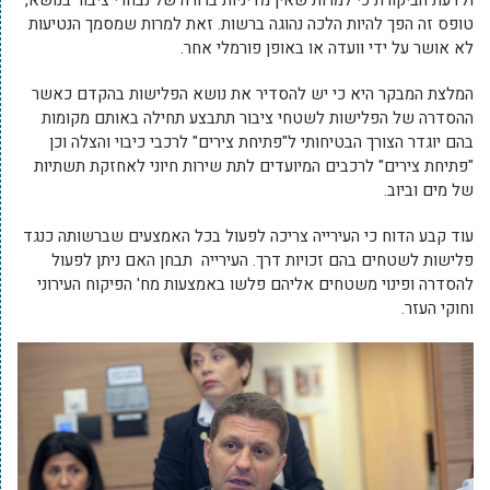
ולדעת הביקורת כי למרות שאין מדיניות ברורה של נבחרי ציבור בנושא,
טופס זה הפך להיות הלכה נהוגה ברשות. זאת למרות שמסמך הנטיעות
לא אושר על ידי וועדה או באופן פורמלי אחר.
המלצת המבקר היא כי יש להסדיר את נושא הפלישות בהקדם כאשר
ההסדרה של הפלישות לשטחי ציבור תתבצע תחילה באותם מקומות
בהם יוגדר הצורך הבטיחותי ל"פתיחת צירים" לרכבי כיבוי והצלה וכן
"פתיחת צירים" לרכבים המיועדים לתת שירות חיוני לאחזקת תשתיות
של מים וביוב.
עוד קבע הדוח כי העירייה צריכה לפעול בכל האמצעים שברשותה כנגד
פלישות לשטחים בהם זכויות דרך. העירייה תבחן האם ניתן לפעול
להסדרה ופינוי משטחים אליהם פלשו באמצעות מח' הפיקוח העירוני
וחוקי העזר.