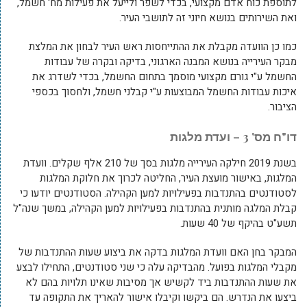
לתוספת כוח אדם מקצועי, בכדי לשפר ולייעל את פעילות מח' חשמל,
ואת השירותים בנושא חיוני זה לתושבי העיר.
כמו כן הוועדה מקבלת את ההתייחסות ראש העיר לבחון את המלצת
מבקר העירייה בנושא המבנה הארגוני, בדיקה ובקרה של עבודות
החשמל ע"י גורם מקצועי מוסמך בתחום החשמל, בכדי לשדרג את
איכות עבודות החשמל המבוצעות ע"י קבלני חשמל, ולחסוך בכספי
הציבור.
דו"ח מס' 3 – ועדת מלגות
בשנת 2019 חילקה העירייה מלגות בסך של 210 אלף שקלים. וועדת
המלגות, באישור מועצת העיר, החליטה לכרוך את חלוקת המלגות
לסטודנטים בהתנדבות בפעילויות למען הקהילה. הסטודנטים יודעו כי
קבלת המלגה מותנית בהתנדבות בפעילויות למען הקהילה, במשך שנה"ל
תשע"ט בהיקף של 40 שעות.
המבקר בחן האם וועדת המלגות בדקה את ביצוע שעות ההתנדבות של
מקבלי המלגות בפועל. מהבדיקה עלה כי שני סטודנטים, התחילו לבצע
את שעות ההתנדבות ביד לקשיש אך מסיבות שאינו תלויות בהם לא
ביצעו את הנדרש. הם ביקשו וקיבלו אישור להאריך את התקופה עד