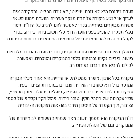
וועדת ביקורת היא לא גורם שיפוטי, לא גורם מחליט, ותפקידה אינו
לערוך או לבצע ביקורת על דו"ח מבקר העירייה. הוועדה זימנה נושאי
משרות מבוקרים בעירייה, בכדי לאפשר להם להגיב על הדו"ח. זימון
בעלי תפקיד להופיע בפני הוועדה הוא כלי חשוב ביותר בידיה, בכדי
לקבל תמונה שלמה ומאוזנת של הנושאים המתוארים בדוחות הביקורת.
במהלך הישיבות והשיחות עם המבוקרים, חברי הוועדה נהגו בממלכתיות,
ביושר, בידיים נקיות ובהגינות כלפי המבוקרים והנוכחים, ואפשרה
לכולם להביא את דברם בפירוט רב.
ביקורת בכל ארגון, משרד ממשלתי, או עירייה, היא אחד מכלי הבקרה
המרכזיים לוודא שעובדי העירייה, עובדים במוסדות הציבור בעיר,
ספקים וקבלנים שעובדים מול העירייה, פועלים ויפעלו באופן מקצועי,
עפ"י עקרונות של מינהל תקין, טוהר מידות, ניהול תקין וקפדני של כספי
הציבור, תוך הקפדה על חיסכון מירבי בהוצאות מהקופה הציבורית.
דו"ח הביקורת הוא מסמך חשוב מאד שמחייב תשומת לב מיוחדת של
המבוקרים וגם של הנהלת העירייה.
ארגון/מוסד ציבורי יעיל ובריא הוא ארגון שבו מבוצעות ביקורות באופן