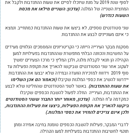
לסוף שנת 2019 על מנת שיוכלו לסיים את שעות ההתנדבות ולקבל את
המחצית השנייה של המלגה.
(עדכון: השניים מילאו את מכסת
השעות כנדרש)
שני סטודנטים נוספים, לא ביצעו את שעות ההתנדבות כמתחייב. ונמצא
כי אינם מעוניינים לבצע את ההתנדבות.
מסקנת מבקר העירייה הייתה כי הקריטריונים והמסמכים הנלווים מעידים
על החשיבות והכוונה הבלתי מתפשרת שההתנדבות בפעילויות למען
הקהילה הן תנאי לקבלת מלגה, ולכן המליץ כי מרכז הצעירים ימשיך
לעקוב אחר שני הסטודנטים שביקשו להאריך את תקופת הפעילות עד
סוף 2019 וידווח למזכירת הוועדה ובמידה שלא יבצעו את ההתנדבות
יידרשו להשיב את כספי המלגות שקיבלו
(וכאמור הם אכן השלימו
את שעות ההתנדבות)
. באשר לשני הסטודנטים שהחליטו שלא לבצע
את ההתנדבות, העירייה החלה לפעול להשבת הכספים שקיבלו
כמקדמה ע"ח המלגה.
(עדכון,
מאוחר יותר התברר ששני הסטודנטים
ביקשו להאריך את תקופת הפעילות, ביצעו את פעילות ההתנדבות,
ולכן אינם צריכים להחזיר את כספי המלגות.)
לדברי המבקר, פעילות להשבת הכספים טומנת בחיבה אמירה ומתן
תוקף לחשיבות ההתנדבות בפעילויות למען הקהילה.