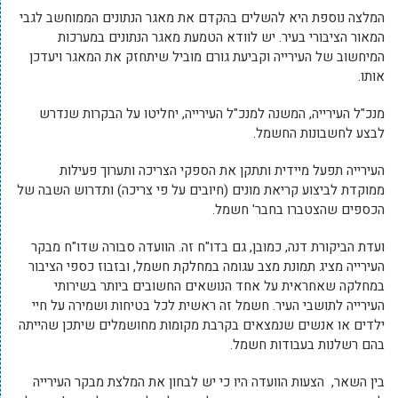
המלצה נוספת היא להשלים בהקדם את מאגר הנתונים הממוחשב לגבי
המאור הציבורי בעיר. יש לוודא הטמעת מאגר הנתונים במערכות
המיחשוב של העירייה וקביעת גורם מוביל שיתחזק את המאגר ויעדכן
אותו.
מנכ"ל העירייה, המשנה למנכ"ל העירייה, יחליטו על הבקרות שנדרש
לבצע לחשבונות החשמל.
העירייה תפעל מיידית ותתקן את הספקי הצריכה ותערוך פעילות
ממוקדת לביצוע קריאת מונים (חיובים על פי צריכה) ותדרוש השבה של
הכספים שהצטברו בחבר' חשמל.
ועדת הביקורת דנה, כמובן, גם בדו"ח זה. הוועדה סבורה שדו"ח מבקר
העירייה מציג תמונת מצב עגומה במחלקת חשמל, ובזבוז כספי הציבור
במחלקה שאחראית על אחד הנושאים החשובים ביותר בשירותי
העירייה לתושבי העיר. חשמל זה ראשית לכל בטיחות ושמירה על חיי
ילדים או אנשים שנמצאים בקרבת מקומות מחושמלים שיתכן שהייתה
בהם רשלנות בעבודות חשמל.
בין השאר, הצעות הוועדה היו כי יש לבחון את המלצת מבקר העירייה