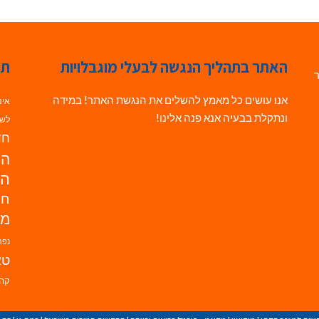
האתר בתהליך הנגשה לבעלי מוגבלויות
תג
ר
אנו עושים כל מאמץ להשלים את הנגשת האתר! במידה
אינ
ונתקלת בבעיה אנא פנה אלינו!
לשי
חדש
הנ
הד
חי
מו
נפת
טא
קהי