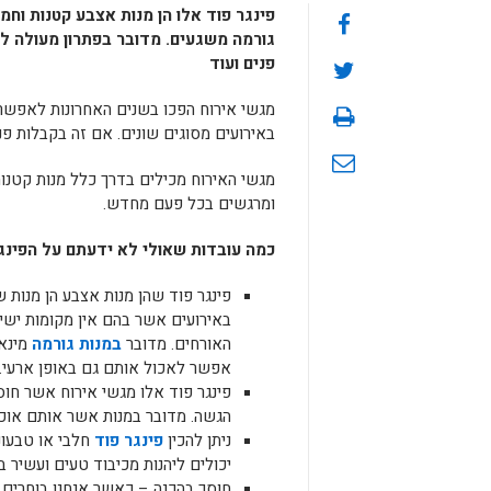
פינגר פוד אלו הן מנות אצבע קטנות וחמ
גורמה משגעים. מדובר בפתרון מעולה לא
פנים ועוד
מגשי אירוח הפכו בשנים האחרונות לאפשר
באירועים מסוגים שונים. אם זה בקבלות פני
מגשי האירוח מכילים בדרך כלל מנות קטנ
ומרגשים בכל פעם מחדש.
כמה עובדות שאולי לא ידעתם על הפינג
פינגר פוד שהן מנות אצבע הן מנות
באירועים אשר בהם אין מקומות ישיב
האורחים. מדובר
במנות גורמה
מינא
אפשר לאכול אותם גם באופן ארעי.
פינגר פוד אלו מגשי אירוח אשר חוס
הגשה. מדובר במנות אשר אותם אוכל
ניתן להכין
פינגר פוד
חלבי או טבעונ
יכולים ליהנות מכיבוד טעים ועשיר ב
חוסך בהכנה – כאשר אנחנו בוחרים 