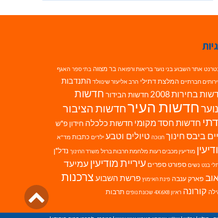
יות
בר מצווה
טרנט
אתר השבוע
בני נוער
בריאות ורפואה
האגף
בתי ספר
התנדבות
המלצת דתילי
רותים חברתיים
הרב אליעזר שינוולד
חדשות
ות בחירות 2008
חדשות הבידור
חדשות העיר
חדשות הציבור
וער
תי
חדשות חסד מקומי
חדשות כלכלה
חידון פ"ש
ים ביבס
טיולים וטבע
חינוך
כתבות
ילדים
מד"א
חנוכה
דיעין
נדל"ן
מודיעין מכבים רעות
מלחמת חרבות ברזל
משרד החינוך
עיריית מודיעין
עמיעד
ספורט
ספרים
נשים
לי בנט
צרכנות
וב
פרשת השבוע
פארק ענבה
פינת האימוץ
גליל
קורונה
לה
תרבות
ראיון 4X6X8
שכונת נופים
לרא