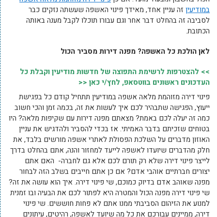
במודיעין
זה עניין אחד, מאידך פינוי האשפה שעשתה נזקים כבר
לסביבה זה בהחלט דבר אחר וגם עבורו תוכלו לקבל מענה באותה
הכתובת.
לאן הולכת כל האשפה? מפנה דירות מסביר הכול
>> להצטרפות לרשימת התפוצה של חדשות מודיעין וקבלת כל
העדכונים ראשונים בווטסאפ, לחץ/י כאן <<
פינוי דירה מזוהמת מלאה אשפה במודיעין תתחיל קודם כל בפגישת
ייעוץ, הפגישה שתבהיר לכם איך לעשות את זה, בכמה זמן והכי חשוב
כמה זה יעלה לכם באמת? מצאתם מפנה דירות עם שקיפות מלאה? היו
בטוחים שזכיתם בדבר האמיתי. אז בכדי להסביר ולהדגיש את עניין
האוזון מדברים על השלכת הפסולת לאתרי אשפה מורשים בלבד, את
חלק מהדברים שיועדו לאשפה לייעד למחזור והנה, אתם בהחלט בדרך
לייצר פינוי דירה שלא רק תורם לכם אלא גם לחברה- האם אתם
יצורים חברתיים אוהבי אדם? אם כן אתם חייבים בשלב הזה לבחור
מפנה שאוהב אדם בדיוק כמוכם, שי פינוי דירה. איך הוא עושה את זה?
שי פינוי דירה מפנה הכול והמטרה היא לפתור לכם את הבעיה ובו זמנית
למנוע את הזיהום הסביבתי ממנו אתם לא פחות חוששים. שי פינוי
דירה, ממיינים עבורכם את כל מה שיועד לאשפה, רהיטים, עיתונים