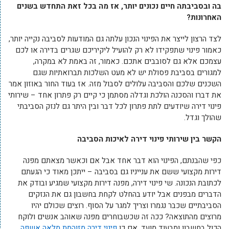
בה ובסביבתה חיים נכונים יותר, אז מה בכל זאת התחדש בשנים
האחרונות?
לצד הרצון לייצר את הפינוי הנכון עלתה גם המודעות לסביבה נקייה יותר,
כאמור פינוי שתפקידו לא רק להועיל ליקיריכם שגרים בדירה או לכם
עצמכם אלא גם לסובבים אתכם. כאמור, זה באמת לא במקרה,
למגורים בסביבת פסולת יש לא מעט השלכות תברואתיות שגם
השכנים שלכם והסביבה עלולים לסבול מזה. אז בעוד החור באוזון אמר
את דברו והסכנה הולכת וגדלה מסתמן כי קיים רק פתרון אחד – שירותי
פינוי דירה שיודעים לתת פתרון לכל דבר ובין היתר גם לנזק הסביבתי
שהולך וגדל.
הקשר בין שירותי פינוי דירה לאיכות הסביבה
כפי שהבנתם, הפינוי הוא דבר אחד אבל אם וכאשר מצאתם מפנה
דירות מקצועי ששם את ענייניו גם בסביבה – ייתכן מאוד כי הגעתם
לכתובת הנכונה. שי פינוי דירה, מפנה דירות מקצועי שמגיע ובודק את
הדברים מבפנים אבל יודע בהחלט לקחת בחשבון גם את הנזקים
הסביבתיים שכבר נגמרו וצריך למגר על הסוף. רוצים שכולם יהיו
מרוצים מהתוצאה? ככה זה שכשבוחרים מפנה שאוהב אנשים ולוקח
הכול בחשבון ומבעוד מועד. אם כן
פינוי דירה מזוהמת מלאה אשפה