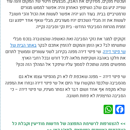
ועכשיו מנקים, מסלקים את האבק, מבצעים חיטוי של המקום והנה עוד
שנייה יגיע גם שלב השיפוץ האחרון והיה אפשר לממש מגורים
נורמטיביים בבית. בעוד רגע יהיה אפשר לעשות את הכול והכי חשוב?
לעשות את זה מבלי השכנים יהיו מעורבים, מבלי שאף אחד ייפגע ובו
זמנית מהרווח הסביבתי החדש- בית נקי וסביבה נקייה.
זקוקים למגר את נזקי הסביבה ואת האשפה שהצטברה בנכס מבלי
שתשימו לב? כאן הזמן והמקום להזמין אתכם לבקר
באתר הבית של
שי פינוי דירה
. שי פינוי דירה מפנה בקירוב לשני עשורים וממשיך לתרום
את חלקו באהבה ושקיפות מלאה לכל דורש ובכל רחבי הארץ.
מחפשים מפנה שתוכלו לסמוך עליו שיפקד אל המהלך הזה נכון?
שי פינוי דירה – מפנה שאכפת לו לא רק מהפינוי עצמו אלא גם
מהסביבה שלכם! התקשרו עוד היום אל שי פינוי דירה ובחרו את המפנה
שלא מקפח אף אחד ושום דבר לא נסתר מעיניו, שי פינוי דירה – כי
הסביבה החיצונית לא פחות חשובה.
WhatsApp
Facebook
>> להצטרפות לרשימת התפוצה של חדשות מודיעין וקבלת כל
העדכונים ראשונים בווטסאפ, לחץ/י כאן <<