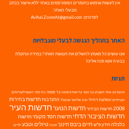
אין לעשות שימוש בחומרים המפורסמים באתר ללא אישור בכתב
מבעלי האתר.
לפרטים: Avihai.ZoomAt@gmail.com
האתר בתהליך הנגשה לבעלי מוגבלויות
אנו עושים כל מאמץ להשלים את הנגשת האתר! במידה ונתקלת
בבעיה אנא פנה אלינו!
תגיות
בר מצווה
אינטרנט
אתר השבוע
בני נוער
בריאות ורפואה
האגף לשירותים
בתי ספר
חדשות בחירות
התנדבות
המלצת דתילי
חברתיים
הרב אליעזר שינוולד
חדשות העיר
חדשות הנוער
2008
חדשות הבידור
חדשות הציבור הדתי
חדשות חסד מקומי
חדשות
חיים ביבס
טיולים וטבע
כלכלה
חינוך
חידון פ"ש
ילדים
חנוכה