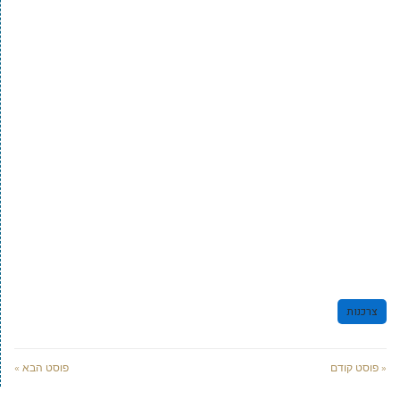
צרכנות
« פוסט קודם
פוסט הבא »