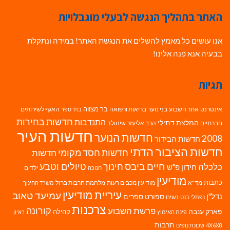
האתר בתהליך הנגשה לבעלי מוגבלויות
אנו עושים כל מאמץ להשלים את הנגשת האתר! במידה ונתקלת
בבעיה אנא פנה אלינו!
תגיות
בר מצווה
אינטרנט
אתר השבוע
בני נוער
בריאות ורפואה
האגף לשירותים
בתי ספר
חדשות בחירות
התנדבות
המלצת דתילי
חברתיים
הרב אליעזר שינוולד
חדשות העיר
חדשות הנוער
2008
חדשות הבידור
חדשות הציבור הדתי
חדשות חסד מקומי
חדשות
חיים ביבס
טיולים וטבע
כלכלה
חינוך
חידון פ"ש
ילדים
חנוכה
מודיעין
כתבות
מד"א
מודיעין מכבים רעות
מלחמת חרבות ברזל
משרד החינוך
עיריית מודיעין
עמיעד טאוב
נדל"ן
ספורט
ספרים
נשים
נפתלי בנט
צרכנות
פרשת השבוע
קורונה
פארק ענבה
קהילה
פינת האימוץ
ראיון
תרבות
4X6X8
שכונת נופים