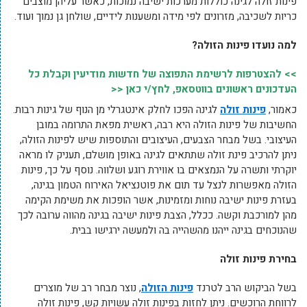
פינות זולה לגינה כוללות מערכות ישיבה נמוכות, כאשר עליהן מוצבים
כריות לשכיבה, מזרונים לפי מידה ומשענות לידיים, שולחן גן נמוך ועוד.
למה נועדו פינות הזולה?
>> להצטרפות לרשימת התפוצה של חדשות מודיעין וקבלת כל
העדכונים ראשונים בווטסאפ, לחץ/י כאן <<
כאמור,
פינות זולה
לגינה הפכו לחלק אינטגרלי מן הנוף של גינות רבות.
החשיבות של פינות הזולה היא רבה, ראשית מפאת התרומה במובן
העיצובי. בשל מבחר הצבעים, העיצובים והתוספות שיש לפינות הזולה,
ניתן להרכיב פינת זולה שתתאים לגינה באופן מושלם, תעניק לו מראה
יוקרתי ותשרה על הנמצאים בו אווירת רוגע ושלווה. נוסף על כך, פינות
הזולה מאפשרות לנצל עד תום את פוטנציאל האירוח הטמון בגינה,
בעזרת פינות ישיבה נוחות ומזמינות, אשר הופכות את משימת הקימה
מהן למורכבת וקשה. ככלל, הצבת פינות ישיבה בגינה מהווה ערובה לכך
שהנוכחים בגינה ייהנו מהשהייה בה ולמעשה ירגישו בבית.
בחירת פינות זולה
בשל הביקוש הרב לטרנד
פינות הזולה
, נוצר מבחר רב של מוצרים
לרווחת הרוכשים. ניתן לחזות בפינות זולה עשויות קש, פינות זולה