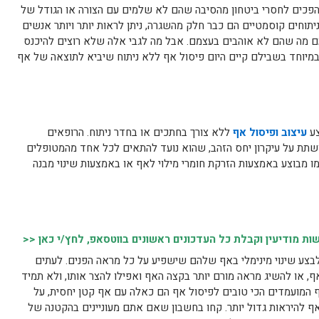
פכים לחסרי ביטחון מהסיבה שהם לא שלמים עם הצורה או הגודל של
ניתוחים קוסמטיים הם כבר חלק מהשגרה, ניתן לראות יותר ויותר אנשים
מה שהם לא אוהבים בעצמם. אבל מה לגבי אלה שלא רוצים להיכנס
במיוחד בשבילם קיים היום פיסול אף ללא ניתוח שיביא לתוצאה של אף
צע
עיצוב ופיסול אף
ללא צורך בחתכים או בחדר ניתוח. הרופאים
תת על עיקרון יחס הזהב, שהוא נועד להתאים לכל אחד מהמטופלים
ו מבוצע באמצעות הזרקת חומרי מילוי לאף או באמצעות שינוי מבנה
 מודיעין וקבלת כל העדכונים ראשונים בווטסאפ, לחץ/י כאן <<
לבצע שינוי מינימלי באף שלהם שישפיע על כל מראה הפנים. לעתים
ף, או להשיג מראה מורם יותר בקצה האף ואפילו להצר אותו, ולא תמיד
וסף המועמדים הכי טובים לפיסול אף הם כאלה עם אף קטן יחסית, על
ף להיראות גדול יותר. קחו בחשבון שאם אתם מעוניינים בהקטנה של