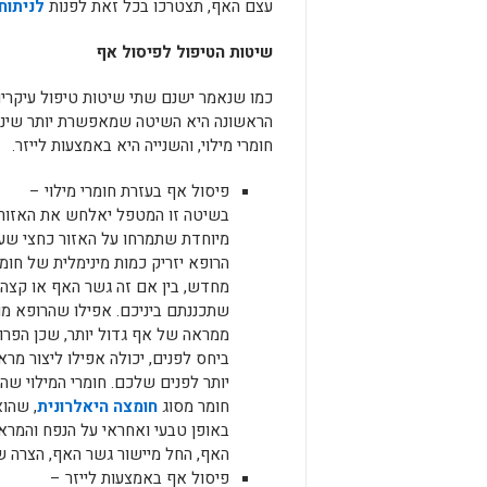
עצם האף, תצטרכו בכל זאת לפנות
לניתוח
שיטות הטיפול לפיסול אף
כמו שנאמר ישנם שתי שיטות טיפול עיקריות
הראשונה היא השיטה שמאפשרת יותר שינוי
חומרי מילוי, והשנייה היא באמצעות לייזר.
פיסול אף בעזרת חומרי מילוי –
בשיטה זו המטפל יאלחש את האזור
מיוחדת שתמרחו על האזור כחצי שעה
הרופא יזריק כמות מינימלית של חומר
מחדש, בין אם זה גשר האף או קצה 
שתכננתם ביניכם. אפילו שהרופא מו
ממראה של אף גדול יותר, שכן הפר
ביחס לפנים, יכולה אפילו ליצור מר
יותר לפנים שלכם. חומרי המילוי ש
חומר מסוג
חומצה היאלרונית
, שהוא
באופן טבעי ואחראי על הנפח והמרא
האף, החל מיישור גשר האף, הצרה ש
פיסול אף באמצעות לייזר –