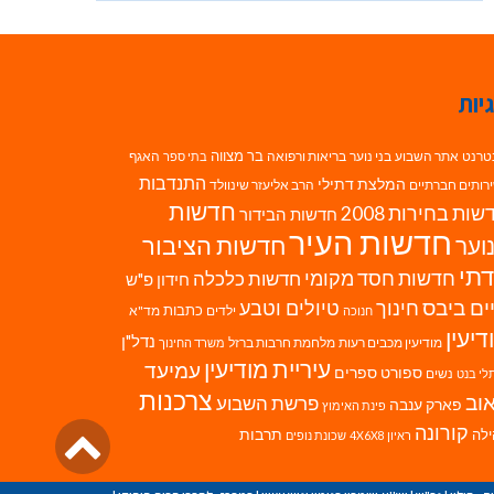
יות
בר מצווה
טרנט
אתר השבוע
בני נוער
בריאות ורפואה
האגף
בתי ספר
התנדבות
המלצת דתילי
רותים חברתיים
הרב אליעזר שינוולד
חדשות
ות בחירות 2008
חדשות הבידור
חדשות העיר
חדשות הציבור
וער
תי
חדשות חסד מקומי
חדשות כלכלה
חידון פ"ש
ים ביבס
טיולים וטבע
חינוך
כתבות
ילדים
מד"א
חנוכה
דיעין
נדל"ן
מודיעין מכבים רעות
מלחמת חרבות ברזל
משרד החינוך
עיריית מודיעין
עמיעד
ספורט
ספרים
נשים
לי בנט
צרכנות
וב
פרשת השבוע
פארק ענבה
פינת האימוץ
גליל
קורונה
לה
תרבות
ראיון 4X6X8
שכונת נופים
לרא