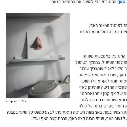
 האף
המסורתי כדי להשיג את התוצאה הזאת.
 לפיסול ועיצוב האף,
ים במבנה האף והיא בעזרת
 המטופל באמצעות משחה
 לפני הטיפול. במהלך הטיפול
 מילוי לאזור שמצריך עיצוב
האף, ויעצב את האף לפי מה
סיף חומר לאף אין לחשוש
ופורציה החדשה שתינתן לאף
אה של אף קטן יותר ואסתטי
הרופא ישתמש בהם הם לרוב
צילום: unsplash
 חומר שקיים בגוף של כולנו
ה הצעיר בעור. באמצעות השיטה הזאת ניתן לבצע כמעט כל שינוי במבנה
ל גשר האף, שינוי מבנה קצה האף, הרמת קצה האף ועוד.