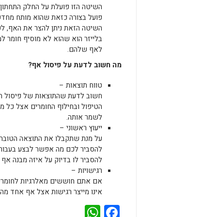
השיטה הזו פועלת על החלק התחתון 
פועל בצורה כזאת שהוא מותח מחדש 
השיטה הזאת ניתן להצר את האף, לש
בלייזר הוא שהוא לא מוסיף חומר למ
לאף שלהם.
מה חשוב לדעת על פיסול אף?
טווח תוצאות –
חשוב לדעת שהתוצאות של פיסול האף
הטיפול ובחילוף החומרים אצל כל מ
לשמר אותה.
ייעוץ ראשוני –
על מנת שתקבלו את התוצאה הטובה 
להסביר לכם מה אפשר לבצע בעבורכ
להסביר לו בדיוק על איזה מבנה אף
רגישויות –
אם אתם חוששים מאלרגיות לחומרי ה
אינו מייצר רגישות אצל אף אחד מהס
WhatsApp
Facebook