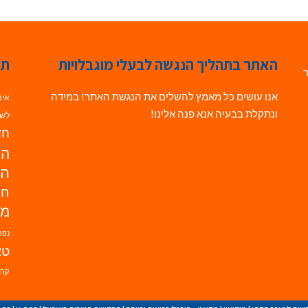
האתר בתהליך הנגשה לבעלי מוגבלויות
תג
ר
אנו עושים כל מאמץ להשלים את הנגשת האתר! במידה
אינ
ונתקלת בבעיה אנא פנה אלינו!
לשי
חדש
הנ
הד
חי
מו
נפת
טא
קהי