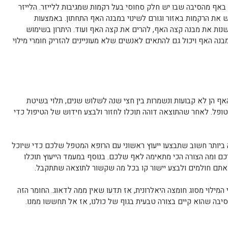
באף מהסיבה שבו יש חלק סחוסי בעל רקמות שמגיבות ללייזר. הלייזר
את הרקמות באזור וגורם לשינוי במבנה האף התחתון. באמצעות
נות את מבנה קצה האף, להרים את קצה האף ועוד. היתרון בשימוש
בנה האף ויכול גם להתאים לאנשים שלא מעוניינים להזריק חומרי מילוי
 הן לא קבועות ונשמרות בין חצי שנה לשלוש שנים, תלוי בשיטת
טופל. לאחר שהתוצאה דוהה תוכלו לחזור ולבצע חידוש של הטיפול כדי
ביותר חשוב שתבצעו ייעוץ ראשוני עם הרופא המטפל שלכם כדי שיוכל
ם ומה הצורה הכי מתאימה לאף שלכם. בנוסף במעמד הייעוץ תוכלו
 אתם חולמים ולבצע יישור קו בכל מה שקשור לתוצאה שתתקבל.
מילוי מסוג חומצה היאלרונית, אז תדעו שאין ממה לדאוג. החומר הזה
יבה שהוא קיים בצורה טבעית בגוף של כולנו, אז אל תחששו ממנו.