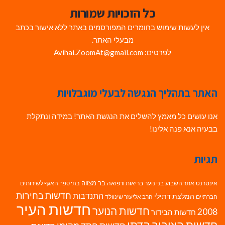
כל הזכויות שמורות
אין לעשות שימוש בחומרים המפורסמים באתר ללא אישור בכתב
מבעלי האתר.
לפרטים: Avihai.ZoomAt@gmail.com
האתר בתהליך הנגשה לבעלי מוגבלויות
אנו עושים כל מאמץ להשלים את הנגשת האתר! במידה ונתקלת
בבעיה אנא פנה אלינו!
תגיות
בר מצווה
אינטרנט
אתר השבוע
בני נוער
בריאות ורפואה
האגף לשירותים
בתי ספר
חדשות בחירות
התנדבות
המלצת דתילי
חברתיים
הרב אליעזר שינוולד
חדשות העיר
חדשות הנוער
2008
חדשות הבידור
חדשות הציבור הדתי