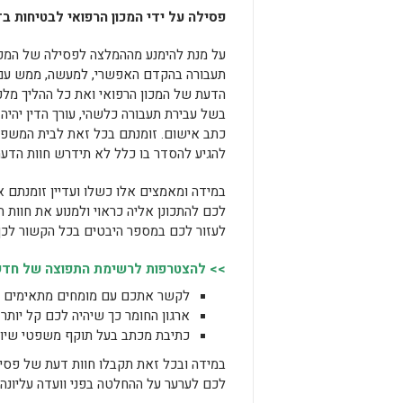
פסילה על ידי המכון הרפואי לבטיחות ב
על מנת להימנע מההמלצה לפסילה של המכון
תעבורה בהקדם האפשרי, למעשה, ממש עם ר
הדעת של המכון הרפואי ואת כל ההליך מל
בשל עבירת תעבורה כלשהי, עורך הדין יהי
כתב אישום. זומנתם בכל זאת לבית המשפט?
להגיע להסדר בו כלל לא תידרש חוות הדעת
במידה ומאמצים אלו כשלו ועדיין זומנתם אל
לכם להתכונן אליה כראוי ולמנוע את חוות ה
לעזור לכם במספר היבטים בכל הקשור לכך
>> להצטרפות לרשימת התפוצה של חדשות
לקשר אתכם עם מומחים מתאימים לש
ארגון החומר כך שיהיה לכם קל יותר 
כתיבת מכתב בעל תוקף משפטי שיופנ
במידה ובכל זאת תקבלו חוות דעת של פסילה 
לכם לערער על ההחלטה בפני וועדה עליונה.