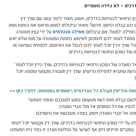
דרכים – לא גזירה משמיים
 הרפואי לבטיחות בדרכים, חשוב מאוד ליצור קשר עם עורך דין
גע קבלת הזימון. מדוע? מאחר וביכולתו למנוע מראש את הזמנת חוות
כתחילה. למשל, אם קיבלתם
פסילה מנהלתית
על ידי קצין משטרה
ה מסוגל לעזור לכם להתכונן לשימוע בתחנת המשטרה על מנת שלא יוגש
 עורך הדין יוכל לעזור לכם לבטל את האישום, להפחית בענישה או
 של המכון הרפואי לבטיחות בדרכים.
 הוועדה של המכון הרפואי לבטיחות בדרכים, עורך הדין יוכל לעזור
דעת שתביא לפסילת הרישיון. עורך דין תעבורה מקצועי ומנוסה יוכל
:
 מודיעין וקבלת כל העדכונים ראשונים בווטסאפ, לחץ/י כאן <<
ם קבלת חוות דעת מטעמם בנוגע למצבכם הגופני והנפשי.
להציג את כל הנתונים אל מול חברי הוועדה.
ה אל חברי הוועדה וינמק בצורה משכנעת את טיעוניכם.
על ידי המכון הרפואי לבטיחות בדרכים, עורך דין מקצועי יוכל לעזור
 במקרים חריגים ניתן אף לערער על החלטת וועדה זו בפני בית המשפט.