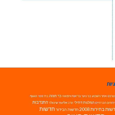
יות
בר מצווה
טרנט
אתר השבוע
בני נוער
בריאות ורפואה
האגף
בתי ספר
התנדבות
המלצת דתילי
רותים חברתיים
הרב אליעזר שינוולד
חדשות
ות בחירות 2008
חדשות הבידור