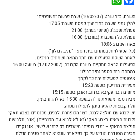
השבת, כ"ב שבט (10/02/07) שבת פרשת "משפטים"
להלן זמני השבת במודיעין: כניסת השבת: 17:05
פעולת שכב"ג (שישי בערב): 21:00
פעולת כל השכבות (בשבת): 16:00
צאת השבת: 18:06
(כל הפעילויות במתחם בית הספר "נתיב זבולון")
לאחר השקת הפעילות עם יותר ממאה ושמונים חניכים,
הפעילות הבאה תתקיים בשבת הקרובה, (17.02.2007) בשעה 16:00
במתחם בית הספר נתיב זבולון.
איסופים לפעילות יהיו כדלקמן:
מעיריית מודיעין בשעה 15:20
מישיבת בני עקיבא ברחוב ראובן בשעה 15:15
מבית ספר משואת נרי"ה בשעה 15:30. נא להגיע בזמן,
על הקבוצות להגיע בזמן לתפילת מנחה.
יש לבוא עם חולצה לבנה, רצוי מכופתרת. לבנים, מכנסיים בצבע חאקי
ולבנות חצאית בצבע חאקי (נא לא לבוא עם מכנסיים) (אגב, תלבושת
חולצת החאקי – "מדי צופים" מיועדים רק לימי שלישי, אנו נקיים
מכירה מסודרת ונודיע על כך בפלאייר שנוציא לאחר סגירת הוזלת