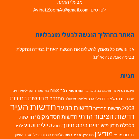
מבעלי האתר.
לפרטים: Avihai.ZoomAt@gmail.com
האתר בתהליך הנגשה לבעלי מוגבלויות
אנו עושים כל מאמץ להשלים את הנגשת האתר! במידה ונתקלת
בבעיה אנא פנה אלינו!
תגיות
בר מצווה
אינטרנט
אתר השבוע
בני נוער
בריאות ורפואה
האגף לשירותים
בתי ספר
חדשות בחירות
התנדבות
המלצת דתילי
חברתיים
הרב אליעזר שינוולד
חדשות העיר
חדשות הנוער
2008
חדשות הבידור
חדשות הציבור הדתי
חדשות חסד מקומי
חדשות
חיים ביבס
טיולים וטבע
כלכלה
חינוך
חידון פ"ש
ילדים
חנוכה
מודיעין
כתבות
מד"א
מודיעין מכבים רעות
מלחמת חרבות ברזל
משרד החינוך