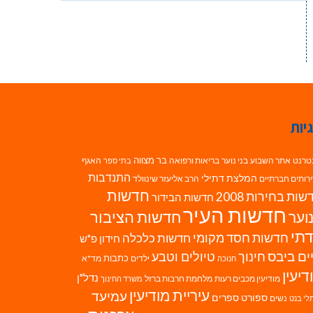
יות
בר מצווה
טרנט
אתר השבוע
בני נוער
בריאות ורפואה
האגף
בתי ספר
התנדבות
המלצת דתילי
רותים חברתיים
הרב אליעזר שינוולד
חדשות
ות בחירות 2008
חדשות הבידור
חדשות העיר
חדשות הציבור
וער
תי
חדשות חסד מקומי
חדשות כלכלה
חידון פ"ש
ים ביבס
טיולים וטבע
חינוך
כתבות
ילדים
מד"א
חנוכה
דיעין
נדל"ן
מודיעין מכבים רעות
מלחמת חרבות ברזל
משרד החינוך
עיריית מודיעין
עמיעד
ספורט
ספרים
נשים
לי בנט