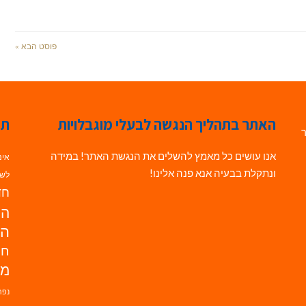
פוסט הבא »
האתר בתהליך הנגשה לבעלי מוגבלויות
תג
ר
אנו עושים כל מאמץ להשלים את הנגשת האתר! במידה
אינ
ונתקלת בבעיה אנא פנה אלינו!
לשי
חדש
הנ
הד
חי
מו
נפת