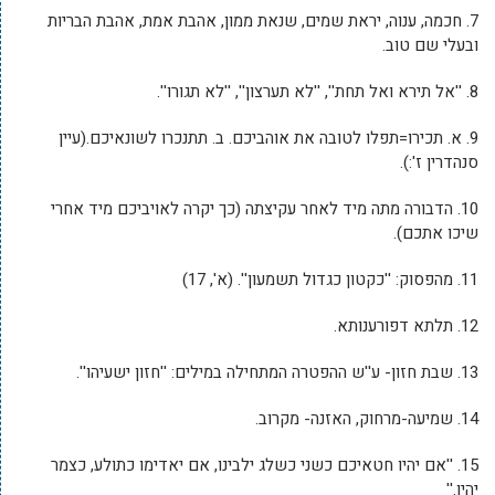
7. חכמה, ענוה, יראת שמים, שנאת ממון, אהבת אמת, אהבת הבריות
ובעלי שם טוב.
8. ''אל תירא ואל תחת'', ''לא תערצון'', ''לא תגורו''.
9. א. תכירו=תפלו לטובה את אוהביכם. ב. תתנכרו לשונאיכם.(עיין
סנהדרין ז':).
10. הדבורה מתה מיד לאחר עקיצתה (כך יקרה לאויביכם מיד אחרי
שיכו אתכם).
11. מהפסוק: ''כקטון כגדול תשמעון''. (א', 17)
12. תלתא דפורענותא.
13. שבת חזון- ע''ש ההפטרה המתחילה במילים: ''חזון ישעיהו''.
14. שמיעה-מרחוק, האזנה- מקרוב.
15. ''אם יהיו חטאיכם כשני כשלג ילבינו, אם יאדימו כתולע, כצמר
יהיו.''