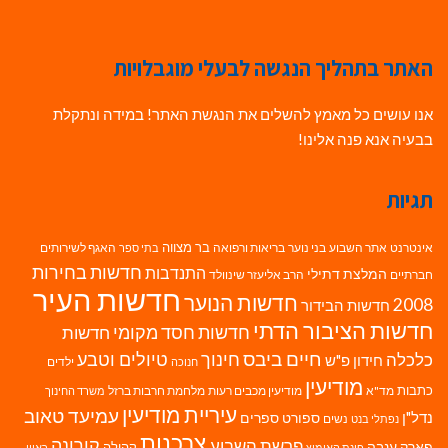
האתר בתהליך הנגשה לבעלי מוגבלויות
אנו עושים כל מאמץ להשלים את הנגשת האתר! במידה ונתקלת
בבעיה אנא פנה אלינו!
תגיות
בר מצווה
אינטרנט
אתר השבוע
בני נוער
בריאות ורפואה
האגף לשירותים
בתי ספר
חדשות בחירות
התנדבות
המלצת דתילי
חברתיים
הרב אליעזר שינוולד
חדשות העיר
חדשות הנוער
2008
חדשות הבידור
חדשות הציבור הדתי
חדשות חסד מקומי
חדשות
חיים ביבס
טיולים וטבע
כלכלה
חינוך
חידון פ"ש
ילדים
חנוכה
מודיעין
כתבות
מד"א
מודיעין מכבים רעות
מלחמת חרבות ברזל
משרד החינוך
עיריית מודיעין
עמיעד טאוב
נדל"ן
ספורט
ספרים
נשים
נפתלי בנט
צרכנות
פרשת השבוע
קורונה
פארק ענבה
קהילה
פינת האימוץ
ראיון