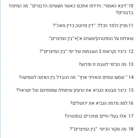
10.''ויצא האמורי…וירדפו אתכם כאשר תעשינה הדבורים''. מה המיוחד
בדבורים?
11.מניין נלמד הכלל: ''דין פרוטה כדין מאה''?
שאלות על ההפטרה(ישעיהו א')+''בין המיצרים'':
12. כיצד נקראות 3 השבתות של ימי ''בין המיצרים''?
13. מה הכינוי לשבת זו ומדוע?
14.'' שמעו שמים והאזיני ארץ''. מה ההבדל בין האזנה לשמיעה?
15. כיצד מבטא הנביא את הרעיון שימחלו עוונותיהם של ישראל?
16.למה מדמה הנביא את ירושלים?
17. אלו בעלי-חיים מוזכרים בהפטרה?
18. מה מקור הכינוי: ''בין המיצרים''?