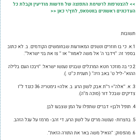
>> להצטרפות לרשימת התפוצה של חדשות מודיעין וקבלת כל
העדכונים ראשונים בווטסאפ, לחץ/י כאן <<
תשובות
1.א. כי בו חוזרים ונשנים המאורעות שבחומשים הקודמים. ב. לא כתוב
בספר זה: ''וידבר ה' אל משה לאמור'' או '' צו את בני ישראל''.
2.כי בה מוזכר חטא המרגלים שבגינו נענשו ישראל: ''ויבכו העם בלילה
ההוא''-ליל ט' באב היה'' ( תענית כ''ט .).
3. א. ''אלה''= ר''ת אבק לשון הרע. ב. אלה= גימטריה 36 כנגד ל''ו
צדיקים שבכל דור (סוכה מ''ה).
4. תופל ולבן= דברים שתפלו על המן שצבעו לבן.
5. בחצרות- נענשה מרים על לשון הרע; די זהב- מרמז על עגל הזהב.
6. מהפסוק: ''הואיל משה באר את התורה הזאת''.