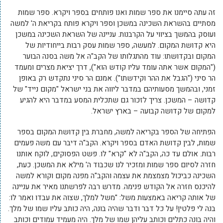
זה עתה סיימנו את ספר שמות ואנו פותחים בספר ויקרא. ספר שמות
מסתיים בהשראת השכינה במשכן וספר ויקרא פותח בקריאת ה' למשה
ועוסק בהמשך בציווי על הקרבנות. עניינה של השראת השכינה במשכן
היא קדושת המקום. למעשה, ספר שמות עסק רבות בייחודיות של
המקום ובקדושתו: עוד מהתגלותו של הקב"ה אל משה בסנה הבוער
("המקום אשר אתה עומד עליו קודש הוא"), דרך יציאת מצרים ומעמד
הר סיני ("הגבל את ההר וקידשתו"). אמנם הר סיני נתקדש רק באופן
זמני, ובהמשך מסעותיהם במדבר ליווה את בני ישראל "מקום נייד" של
קדושה – המשכן. צריך לזכור גם שתכלית המסע במדבר היא להגיע
למקום של קדושה קבועה – בארץ ישראל.
הפתיחה של הספר בקריאה למשה, מחברת בין קדושת המקום בספר
שמות, לבין קדושת האדם בספר ויקרא. הקב"ה דיבר עם משה פעמים
רבות. אולם עד כה, הקב"ה לא "קרא" לו. פשט הפסוקים, לוקח אותנו
חזרה לסיום ספר שמות ומזכיר לנו שכבוד ה' מילא את המשכן. כעת,
השכינה כביכול מצמצמת את עצמה והקב"ה מפנה מקום וקורא למשה
להיכנס חזרה אל הקודש פנימה. מדרש רבה לפרשתנו מאיר את עניינה
של אותה קריאה באמצעות משל: "משל למלך, שצוה את עבדו ואמר לו:
בנה לי פלטין! על כל דבר ודבר שהיה בונה, היה כותב עליו שמו של מלך.
והיה בונה כתלים וכותב עליהן שמו של מלך. היה מעמיד עמודים וכותב