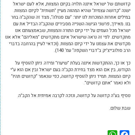
קדושתם של ישראל איננה תלויה בקיום המצוות, אלא לעם ישראל
ישנה "קדושה עצמית" שהיא המהווה מעיין "תשתית" לקיום המצוות.
במילים אחרות המוכרות לנו יותר: "עם סגולה", מצד זה שהקב"ה בחר
בנו. מאידך, פרשני הגישה השנייה מסבירים שהקב"ה הבדיל את עם
ישראל מכל העמים על ידי קיום התורה והמצוות, שבאמצעותם אנו
מתקדשים. לפי זה נראה שישראל אינם מתקדשים "מאליהם" אלא אנו
מקדשים את עצמנו על ידי קיום המצוות. (וכדאי לעיין בהרחבה בדברי
הרב סולובייצ'יק ב"דברי השקפה" עמ' 140).
כך או כך, ההתקדשות איננה בעלת "שיערו" ומידה. ניתן להוסיף על
הקודש, בין אם הוא מצד בחירת הקב"ה בעם ישראל ובין אם הוא ע"י
קיום המצוות. תמיד ניתן להוסיף קדושה, כפי שנאמר "קדושים תהיו"
ולא נאמר "אתם קדושים".
נוסיף בע"ה קדושה על קדושה, ונזכה לקרבה אמיתית אל הקב"ה.
שבת שלום.
WhatsApp
Facebook