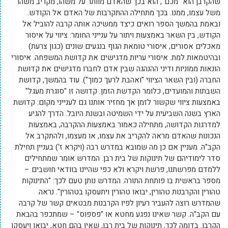
שהקרבן הוא "מכם", הוא בכך שהאדם מוותר על משהו, מקריב משהו
משל עצמו, ממנו. בכך מתחילה ההתקרבות של האדם אל הקודש.
ובאמת בהמשך הספר רואים כיצד ממשיכה אותה קרבה להוביל אל
הקודש, בין השאר באמצעות ויתור על ענייני החומר: ציווי על איסור
מאכלים אסורים, איסורי טומאת הגוף בנגעים שונים (כגון צרעת)
ובהיטמאות למת. איסורי עריות מדגישים את קדושת המשפחה. איסורי
הונאות ממוניות ודיני ההנהגה שבין אדם לחברו מדגישים את קדושת
החברה (ובין השאר הציווי "ואהבת לרעך כמוך"). עוד בהמשך, קדושת
השבתות והמועדים, כלומר הקדשת הזמן. קדושה זו "סוגרת מעגל"
באמצעות ציווי שקשור לזמן אך מחזיר אותנו גם לענייני מקום: קדושת
הארץ בשנה השביעית על ידי השמיטה ובשנת היובל. הדרך להגיע
למדרגות הקדושה, מתחילה כאמור באמצעות ההקרבה, באמצעות
הנכונות שהאדם מראה להקריב את עצמו, או מעצמו, ולהתקרב אל
הקב"ה. מעניין אם כן מה שמובא במדרש רבה (ויקרא ז') בעניין תחילת
סדר לימודיהם של תינוקות של בית רבן. המדרש אומר שמתחילים
ללמדם מפרשתנו, פרשת ויקרא ולא כפי שהיינו בוודאי חושבים –
מספר בראשית בו פותחת התורה. המדרש נותן טעם לכך: "התינוקות
טהורין והקרבנות טהורין, יבואו טהורין ויתעסקו בטהורין". נראה
שהמדרש רוצה להעביר רעיון לפיו הקרבנות מבטאים קשר של קרבה
עם הקב"ה. קשר שאינו נפגע מחטא או "פספוס" – שמתכפר בהבאת
הקרבן. בדומה לכך, תינוקות של בית רבן, שאין בהם חטא, יבואו ויעסקו