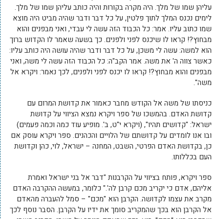
עליהן שמו של מלך. היה מקרה בקורות והיה כותב עליהן שמו של מלך.
לימים נכנס המלך לתוך פלטין, על כל דבר ודבר שהיה מביט היה מוצא
שמו כתוב עליו. אמר: כל הכבוד הזה עשה לי עבדי, ואני מבפנים והוא
מבחוץ?! קראו לו שיכנס לפני ולפנים. כך בשעה שאמר לו הקדוש ברוך
הוא למשה: עשה לי משכן, על כל דבר ודבר שהיה עושה היה כותב עליו:
כאשר צווה ה' את משה. אמר הקב"ה: כל הכבוד הזה עשה לי משה, ואני
מבפנים והוא מבחוץ?! קראו לו יכנס לפני ולפנים, לכך נאמר: ויקרא אל
משה".
כניסתו של משה אל הקודש מחבר כאמור את קדושת המרום עם
קדושת האדם. בהמשכו של ספר ויקרא נמצא הציווי על קדושת
ישראל: "קדושים תהיו", (ויקרא י"ט, ב'. מופיע עוד כמה וכמה פעמים)
ובו אנו לומדים על קדושתם של הלויים והכהנים. ספר ויקרא עוסק אם
כן, בקדושת האדם הפרטי, השבט, המחנה – ישראל, לוי, כהן וקדושת
העם בכללותו.
ספר ויקרא, פותח בציווי על הקרבנות "דבר אל בני ישראל ואמרת
אליהם, אדם כי יקריב מכם קרבן לה'." כלומר, במעשה ההקרבה האדם
מקרב את עצמו לקדושה. הקרבן הוא "מכם" – סמל להעברה מהאדם
אל הקרבן הוא בכך שהמקריב סומך את ידיו על הקרבן. הסבר נוסף לכך