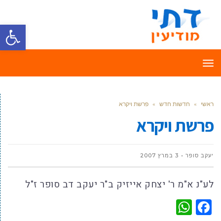
פתח סרגל
תפריט
ראשי
»
חדשות חדש
»
פרשת ויקרא
פרשת ויקרא
יעקב סופר
3 במרץ 2007
לע"נ א"מ ר' יצחק אייזיק ב"ר יעקב דב סופר ז"ל
WhatsApp
Facebook