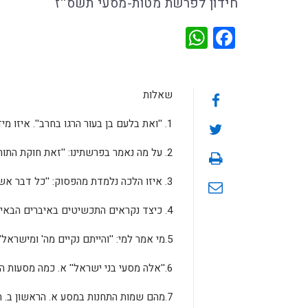
חידון לפרשת מטות-מסעי תשס''ז
WhatsApp
Facebook
שאלות
1. ''ואת בלעם בן בעור הרגו בחרב''. איזו מידה כנגד מידה יש בעונש זה? (רש''י)
2. על מה נאמר בפרשתינו: ''זאת חוקת התורה''?
3. איזו הלכה נלמדת מהפסוק: ''כל דבר אשר יבוא באש תעבירו באש''?
4. כיצד נקראים התכשיטים באיברים הבאים: א. יד ב. רגל ג. אף ?
5.מי אמר למי: ''והייתם נקיים מה' ומישראל''?
6.''אלה מסעי בני ישראל'' א. כמה מסעות היו? ב. מהו הרמז לכך?
7.מהם שמות התחנות במסע א. הראשון ב. האחרון ?