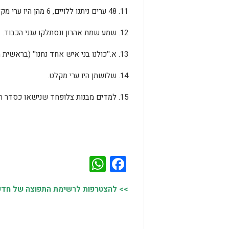
11. 48 ערים ניתנו ללויים, 6 מהן היו ערי מקלט.
12. שמע שמת אהרון ונסתלקו ענני הכבוד.
13. א.''כולנו בני איש אחד נחנו'' (בראשית מ''ב,11) ב. ''ונחנו מה כי תלינו עלינו'' (שמות ט''ז,7)
14. שלושתן היו ערי מקלט.
15. למדים מבנות צלופחד שנישאו כסדר תולדתן (רש''י, ע''פ הגמ' בבא בתרא ק''כ).
WhatsApp
Facebook
>> להצטרפות לרשימת התפוצה של חדשות