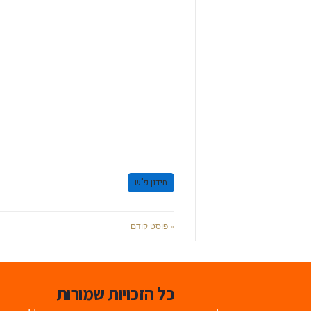
חידון פ"ש
« פוסט קודם
כל הזכויות שמורות