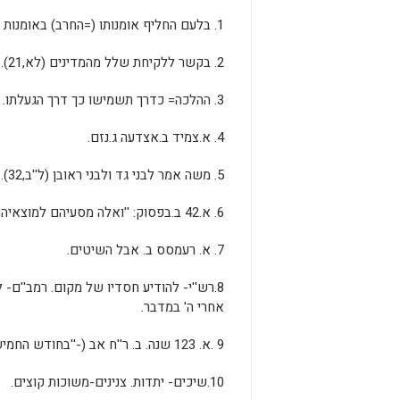
1. בלעם החליף אומנותו (=החרב) באומנות ישראל (=תפילה בפה), ולכן גם הם השתמשו באומנותו (החרב).
2. בקשר ללקיחת שלל מהמדינים (לא,21).
3. ההלכה= כדרך תשמישו כך דרך הגעלתו.
4. א.צמיד ב.אצדעה ג.נזם.
5. משה אמר לבני גד ולבני ראובן (ל''ב,32).
6. א.42 ב.בפסוק: ''ואלה מסעיהם למוצאיהם''. ואלה= גימטריא 42.
7. א. רעמסס ב. אבל השיטים.
8.רש''י- להודיע חסדיו של מקום. רמב''ם
אחרי ה' במדבר.
9 .א. 123 שנה. ב. ר''ח אב (-''בחודש החמישי באחד לחודש'')
10.שיכים- יתדות. צנינים-משוכות קוצים.