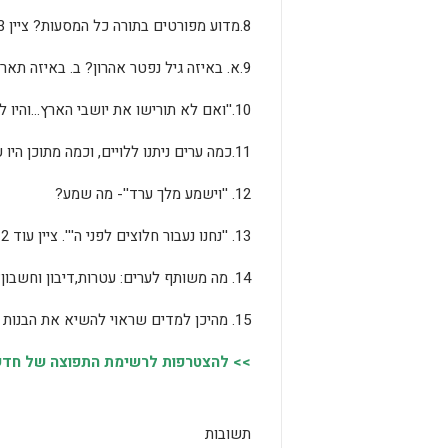
8.מדוע מפורטים בתורה כל המסעות? ציין 3 טעמים.
9.א. באיזה גיל נפטר אהרון? ב. באיזה תאריך הוא נפטר?
10.''ואם לא תורישו את יושבי הארץ…והיו לשיכים בעיניכם ולצנינים בצידיכם''. מה פירוש המילים:שיכים וצנינים?
11.כמה ערים ניתנו ללויים, וכמה מתוכן היו ערי מקלט?
12. ''וישמע מלך ערד''- מה שמע?
13. ''נחנו נעבור חלוצים לפני ה'''. ציין עוד 2 מקומות בתורה,בהם כתוב הביטוי:נחנו.
14. מה משותף לערים: עטרות,דיבון וחשבון?
15. מהיכן למדים שראוי להשיא את הבנות על-פי גילן?
>> להצטרפות לרשימת התפוצה של חדשות
תשובות