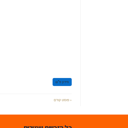
חידון פ"ש
« פוסט קודם
כל הזכויות שמורות