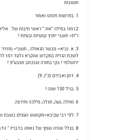
תשובות
1. בפרשות פנחס ואמור.
2.רמוז במילה "את " ראשי תיבות של : אלי
ר"ת= תשבי יתרץ קושיות ובעיות !.
3. א. נביא= מבשר הגאולה , תשבי= מחזיר 
לשכת הגזית במקדש שנקרא גלעד רמז לחכמת
ירושלמי ! בקי בתורה שבכתב ושבע"פ !
4. דתן ואבירם (כ"ו, 9)
5. בגיל 130 שנה !
6. מחלה ,נעה, חגלה, מילכה ותירצה.
7. לפי רבי עקיבא=מקושש העצים בשבת שנסקל . לפי רבי שמעון= אחד מהמעפילים.
8. בגלל שהיה שמץ של גאווה בדבריו " הדבר הקשה יביאון אלי ".