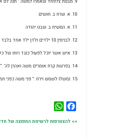
9. מבנות צלפחד שאמרו למשה " תנה לנו אחוזה " לעומת הגברים שאמרו " נשובה מצרימה ".
10. א. שרח ב. חושים
11. א. המשיח ב. שבט יהודה
12. לבנימין 10 ילדים ולדן ילד אחד בלבד ולמרות זאת שבט דן היה גדול במספרו משבט בנימין !.
13. איש אשר יוכל לפעול כנגד רוחו של כל אחד , מנהיג שיכול לגשר בין דעות שונות.
14. בפרשת קרח אומרים משה ואהרן לה' :" קל אלוקי הרוחות… האיש אחד יחטא ועל כל העדה תקצוף " ?
15. נמשלו לשמש וירח :" פני משה כפני חמה ופני יהושע כפני לבנה " (בבא בתרא ע"ה . )
WhatsApp
Facebook
>> להצטרפות לרשימת התפוצה של חדשות