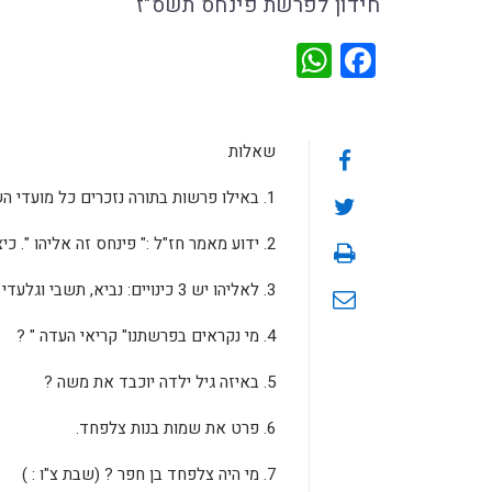
חידון לפרשת פינחס תשס"ז
WhatsApp
Facebook
שאלות
1. באילו פרשות בתורה נזכרים כל מועדי השנה ?
2. ידוע מאמר חז"ל :" פינחס זה אליהו ". כיצד רמוז הדבר בפסוק : "ונתתי לו את בריתי שלום" ?
3. לאליהו יש 3 כינויים: נביא, תשבי וגלעדי : א.לאילו מתפקידי אליהו קשורים הנ"ל ? ב. מה רמוז בשם : "תשבי " ?
4. מי נקראים בפרשתנו" קריאי העדה " ?
5. באיזה גיל ילדה יוכבד את משה ?
6. פרט את שמות בנות צלפחד.
7. מי היה צלפחד בן חפר ? (שבת צ"ו : )