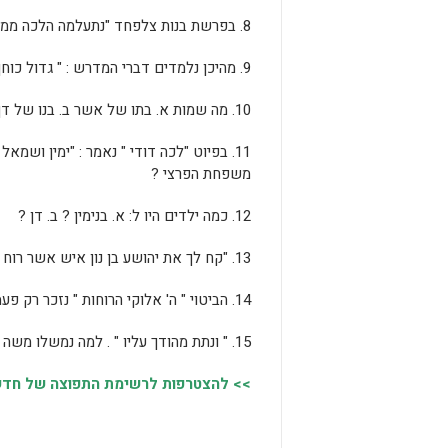
8. בפרשת בנות צלפחד "נתעלמה הלכה ממשה". מדוע ?
9. מהיכן נלמדים דברי המדרש : " גדול כוחן של הנשים משל האנשים " ?
10. מה שמות א. בתו של אשר ב. בנו של דן ?
11. בפיוט "לכה דודי " נאמר : "ימין ושמ
משפחת הפרצי ?
12. כמה ילדים היו ל: א. בנימין ? ב. דן ?
13. "קח לך את יהושע בן נון איש אשר רוח בו ". כיצד מפרש רש"י כינוי זה ?
14. הביטוי " ה' אלוקי הרוחות " נזכר רק פעמיים בתורה, האחד בפרשתנו והשני היכן ?
15. " ונתת מהודך עליו " . למה נמשלו משה ויהושע ? ( עיין בבא בתרא ע"ה .)
>> להצטרפות לרשימת התפוצה של חדשות