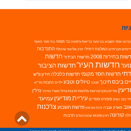
יות
בר מצווה
טרנט
אתר השבוע
בני נוער
בריאות ורפואה
האגף
בתי ספר
התנדבות
המלצת דתילי
רותים חברתיים
הרב אליעזר שינוולד
חדשות
ות בחירות 2008
חדשות הבידור
חדשות העיר
חדשות הציבור
וער
תי
חדשות חסד מקומי
חדשות כלכלה
חידון פ"ש
ים ביבס
טיולים וטבע
חינוך
כתבות
ילדים
מד"א
חנוכה
דיעין
נדל"ן
מודיעין מכבים רעות
מלחמת חרבות ברזל
משרד החינוך
עיריית מודיעין
עמיעד
ספורט
ספרים
נשים
לי בנט
צרכנות
וב
פרשת השבוע
פארק ענבה
פינת האימוץ
גליל
קורונה
לה
תרבות
ראיון 4X6X8
שכונת נופים
לרא