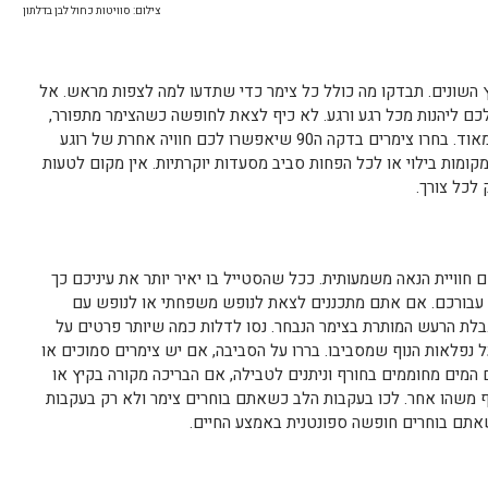
צילום: סוויטות כחול לבן בדלתון
רחבי הארץ השונים. תבדקו מה כולל כל צימר כדי שתדעו למה לצפות מראש. אל
כם ליהנות מכל רגע ורגע. לא כיף לצאת לחופשה כשהצימר מתפורר,
כשהניקיון לא במיטבו, כשהסביבה רועשת מאוד. בחרו צימרים בדקה ה90 שיאפשרו לכם חוויה אחרת של רוגע
ומות בילוי או לכל הפחות סביב מסעדות יוקרתיות. אין מקום לטעות
לכל צורך.
יכולים לספק לכם חוויית הנאה משמעותית. ככל שהסטייל בו יאיר יותר את עיניכם כך
ון עבורכם. אם אתם מתכננים לצאת לנופש משפחתי או לנופש עם
בלת הרעש המותרת בצימר הנבחר. נסו לדלות כמה שיותר פרטים על
ל נפלאות הנוף שמסביבו. בררו על הסביבה, אם יש צימרים סמוכים או
 המים מחוממים בחורף וניתנים לטבילה, אם הבריכה מקורה בקיץ או
משהו אחר. לכו בעקבות הלב כשאתם בוחרים צימר ולא רק בעקבות
שאתם בוחרים חופשה ספונטנית באמצע החיים.