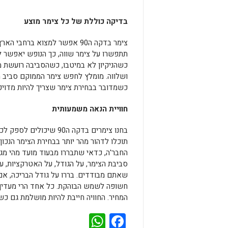
בדיקה כוללת של כל צימר מוצע
צימר בדקה ה90 אפשר למצוא ב
תתפשרו על צימר שווה, כך הנופש יאפשר ל
ושלווה. מומלץ לחפש צימר הממוקם סביב מק
כשמדובר בבחירת צימר שצריך להיות מדויק 
חוויית הנאה משמעותית
בחנו צימרים בדקה ה90 ש
תוכלו לדהור מהר יותר בבחירת הצימר הנכ
החבר'ה, כדאי שתבררו מבעוד מועד מהי מג
סביבת הצימר, על הגודל, על האטרקציות, ע
שאתם מבודדים. בררו על גודל הבריכה, אם
חשופה לשמש הבוהקת. כל אחד הרי מעדיף 
המחיר. החוויה חייבת להיות מושלמת גם כ
WhatsApp
Facebook