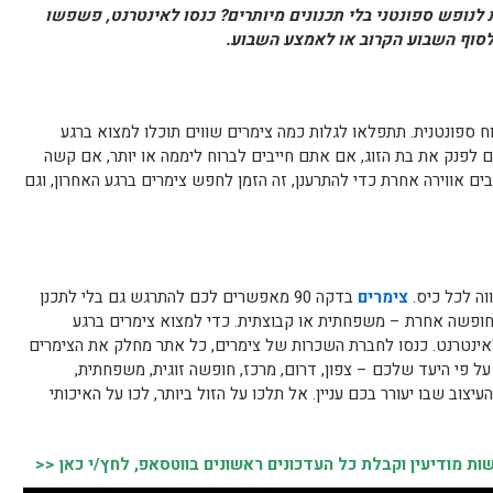
קה 90? רוצים לצאת לנופש ספונטני בלי תכנונים מיותרים? כנסו לאינטרנט, פשפשו
 לסוף השבוע הקרוב או לאמצע השבוע.
י שמגלה רוח ספונטנית. תתפלאו לגלות כמה צימרים שווים תוכלו למצוא ברגע
 לפנק את בת הזוג, אם אתם חייבים לברוח ליממה או יותר, אם קשה
 אווירה אחרת כדי להתרענן, זה הזמן לחפש צימרים ברגע האחרון, וגם
וה לכל כיס.
צימרים
בדקה 90 מאפשרים לכם להתרגש גם בלי לתכנן
ופשה אחרת – משפחתית או קבוצתית. כדי למצוא צימרים ברגע
אינטרנט. כנסו לחברת השכרות של צימרים, כל אתר מחלק את הצימרים
 על פי היעד שלכם – צפון, דרום, מרכז, חופשה זוגית, משפחתית,
צוב שבו יעורר בכם עניין. אל תלכו על הזול ביותר, לכו על האיכותי
 מודיעין וקבלת כל העדכונים ראשונים בווטסאפ, לחץ/י כאן <<