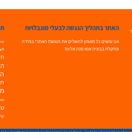
האתר בתהליך הנגשה לבעלי מוגבלויות
תג
ר
אנו עושים כל מאמץ להשלים את הנגשת האתר! במידה
אינ
ונתקלת בבעיה אנא פנה אלינו!
לשי
חדש
הנ
הד
חי
מו
נפת
טא
קהי