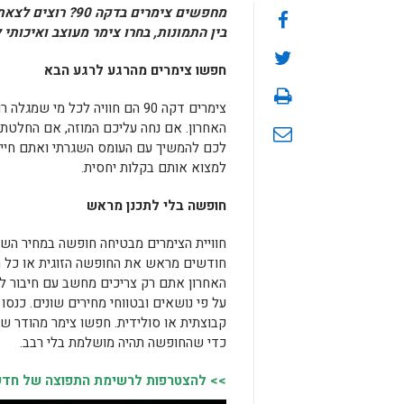
מחפשים צימרים בד
בין התמונות, בחרו צימר מעוצב ואיכותי
חפשו צימרים מהרגע לרגע הבא
צימרים דקה 90 הם חוויה לכל מ
האחרון. אם נחה עליכם המוזה, אם החלטתם
לכם להמשיך עם העומס השגרתי ואתם חייבים
למצוא אותם בקלות יחסית.
חופשה בלי לתכנן מראש
חוויית הצימרים מבטיחה חופשה במחיר השו
חודשים מראש את החופשה הזוגית או כל ח
האחרון אתם רק צריכים מחשב עם חיבור ל
על פי נושאים ובטווחי מחירים שונים. כנסו
קבוצתית או סולידית. חפשו צימר מהודר שהעי
כדי שהחופשה תהיה מושלמת בלי רבב.
>> להצטרפות לרשימת התפוצה של חדשות