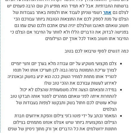
ברשתות החברתיות. אבל לא תמיד הוא מופיע רק שם הרבה פעמים יש
לצלם גם
אתר
רשמי שניתן לעבוד אתו ולצפות באתר בעבודות של
הצלם על מנת לספק לכם את התוצאות הטובות ביותר עבורכם הכי
חשוב שאתם תאהבו ושלצלם יהיה נעים אתכם ולכם נעים עמו גם
בפגישה לבדוק את הדברים הללו ולא לוותר על החיבור אם הצלם כי
החיבור אתו חשוב מאוד לכל אורך יום הצילומים
כמה דגשים לסוף שיבואו לכם בטוב
צלם מקצועי משקיע על יום עבודה מלא בערך יום וחצי יומיים
לצורך עריכת התמונות ברמה גבוה לכן תעריכו אותו ואל תנסו
להוריד אותו מתחת למחיר השוק ככה הוא יגיע בחשק ובאנרגיה
לאירוע לעשות עבורכם את ההכי טוב שלו
במידה ומצאתם הצעה זולה משמעותית שהצלם לא יכול
להתחרות איתה לפני שאתם ממהרים לסגור אותה תבדקו טוב
שלא עושים לכם חתול בשק ותבקשו לצפות בעבודות של
הצלמים
המאמר נכתב על ידי פוטו ג'וני צילום והפקת אירועים חברת
הצילום המקצועית ביותר שיש אצלנו אנחנו מתמחים בצילום
חתונות ירושלמים את כל הדברים אך ורק מתוך ניסיון של שנים