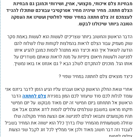
מבחינת צלם איכותי, מקצועי, אמין, ושירותי וכמובן גם מבחינת
הצלם חתונה. מחיר שיהיה מחיר אטרקטיבי עבורכם שתוכלו להגיד
לעצמכם זה צלם חתונה במחיר שפוי לחלוטין ועשינו את העסקה
הטובה ביותר שיכולנו לבקש.
הדבר הראשון והחשוב ביותר שצריכים לעשות הוא לעשות באמת סקר
שוק מעמיק עבור הצלם לראות בהמלצות לקוחות שלו לשלוח להם
הודעה לשאול איך הוא וכיצד הוא מתנהל לנסות כמובן להגיע איתו
לפגישה ולעשות תיאום ציפיות על מנת לראות שאתם משדרים על
אותו הגל. מוכנים להתקדם לשלב הבא ? גם אנחנו אז בואו נמשיך.
כיצד מוצאים צלם לחתונה במחיר שפוי ?
אחרי שאת החלק הראשון קראנו ועברנו עליו הגיע הזמן לדבר ביזנס אני
עומד לגלות לכם סוד שיעזור לכם המון בסגירת
צלם לחתונה
הדבר
הראשון אל תתחתנו ביום חמישי זה יום מאוד מבוקש. על יום חמישי
תיקחו מראש בחשבון שצלמים עלולים לנסות לדוג אתכם אבל אם
תהיו מקצוענים ותבואו לצלם לפגישה אם הצעת מחיר מקולגה שלו
שזולה משמעותית מהמחיר שלו בדרך כלל הוא ישווה את המחיר בשביל
לעבוד וזה דבר חשוב מאוד ולכן אני ממליץ לכל זוג לקבל שני הצעות
צילום לפחות.