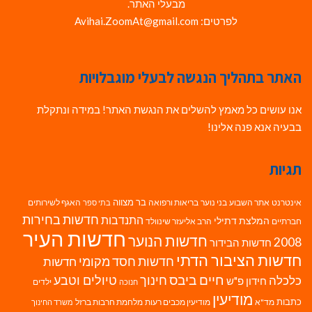
מבעלי האתר.
לפרטים: Avihai.ZoomAt@gmail.com
האתר בתהליך הנגשה לבעלי מוגבלויות
אנו עושים כל מאמץ להשלים את הנגשת האתר! במידה ונתקלת
בבעיה אנא פנה אלינו!
תגיות
בר מצווה
אינטרנט
אתר השבוע
בני נוער
בריאות ורפואה
האגף לשירותים
בתי ספר
חדשות בחירות
התנדבות
המלצת דתילי
חברתיים
הרב אליעזר שינוולד
חדשות העיר
חדשות הנוער
2008
חדשות הבידור
חדשות הציבור הדתי
חדשות חסד מקומי
חדשות
חיים ביבס
טיולים וטבע
כלכלה
חינוך
חידון פ"ש
ילדים
חנוכה
מודיעין
כתבות
מד"א
מודיעין מכבים רעות
מלחמת חרבות ברזל
משרד החינוך