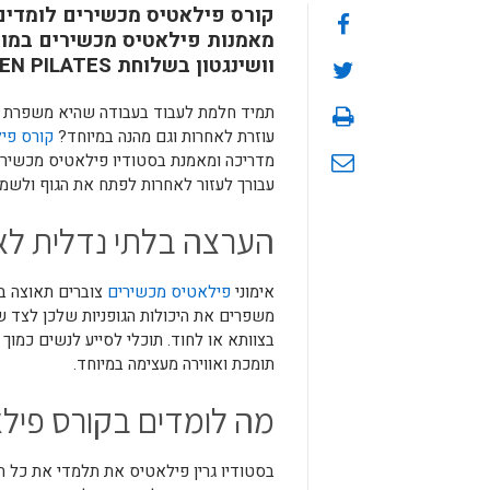
קורס פילאטיס מכשירים לומדים
מאמנות פילאטיס מכשירים במוד
וושינגטון בשלוחת GREEN PILATES במודיעין.
תמיד חלמת לעבוד בעבודה שהיא משפרת את
עוזרת לאחרות וגם מהנה במיוחד?
קורס פי
מדריכה ומאמנת בסטודיו פילאטיס מכשירים
עבורך לעזור לאחרות לפתח את הגוף ולשמור
הערצה בלתי נדלית לא
אימוני
פילאטיס מכשירים
צוברים תאוצה בפ
משפרים את היכולות הגופניות שלכן לצד שי
בצוותא או לחוד. תוכלי לסייע לנשים כמוך
תומכת ואווירה מעצימה במיוחד.
מה לומדים בקורס פיל
בסטודיו גרין פילאטיס את תלמדי את כל ה