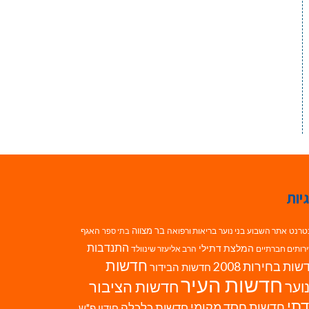
יות
בר מצווה
טרנט
אתר השבוע
בני נוער
בריאות ורפואה
האגף
בתי ספר
התנדבות
המלצת דתילי
רותים חברתיים
הרב אליעזר שינוולד
חדשות
ות בחירות 2008
חדשות הבידור
חדשות העיר
חדשות הציבור
וער
תי
חדשות חסד מקומי
חדשות כלכלה
חידון פ"ש