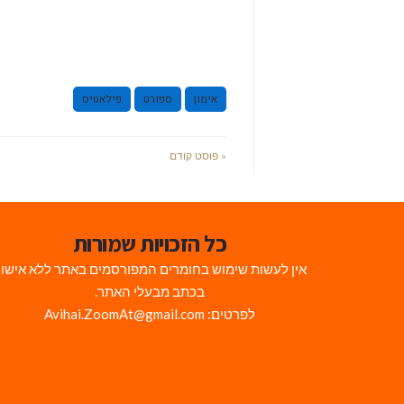
אימון
ספורט
פילאטיס
« פוסט קודם
כל הזכויות שמורות
אין לעשות שימוש בחומרים המפורסמים באתר ללא אישו
בכתב מבעלי האתר.
לפרטים: Avihai.ZoomAt@gmail.com