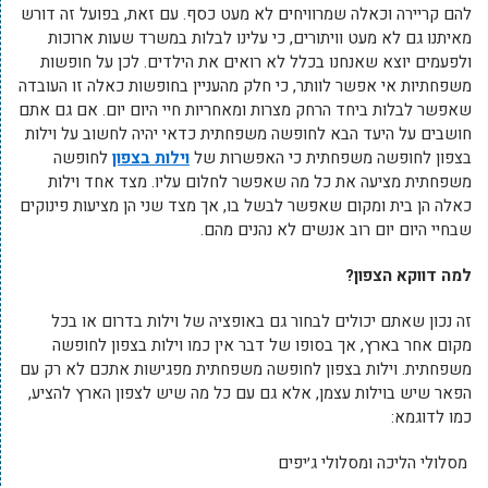
להם קריירה וכאלה שמרוויחים לא מעט כסף. עם זאת, בפועל זה דורש
מאיתנו גם לא מעט וויתורים, כי עלינו לבלות במשרד שעות ארוכות
ולפעמים יוצא שאנחנו בכלל לא רואים את הילדים. לכן על חופשות
משפחתיות אי אפשר לוותר, כי חלק מהעניין בחופשות כאלה זו העובדה
שאפשר לבלות ביחד הרחק מצרות ומאחריות חיי היום יום. אם גם אתם
חושבים על היעד הבא לחופשה משפחתית כדאי יהיה לחשוב על וילות
בצפון לחופשה משפחתית כי האפשרות של
וילות בצפון
לחופשה
משפחתית מציעה את כל מה שאפשר לחלום עליו. מצד אחד וילות
כאלה הן בית ומקום שאפשר לבשל בו, אך מצד שני הן מציעות פינוקים
שבחיי היום יום רוב אנשים לא נהנים מהם.
למה דווקא הצפון?
זה נכון שאתם יכולים לבחור גם באופציה של וילות בדרום או בכל
מקום אחר בארץ, אך בסופו של דבר אין כמו וילות בצפון לחופשה
משפחתית. וילות בצפון לחופשה משפחתית מפגישות אתכם לא רק עם
הפאר שיש בוילות עצמן, אלא גם עם כל מה שיש לצפון הארץ להציע,
כמו לדוגמא:
מסלולי הליכה ומסלולי ג׳יפים