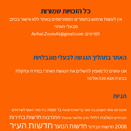
כל הזכויות שמורות
אין לעשות שימוש בחומרים המפורסמים באתר ללא אישור בכתב
מבעלי האתר.
לפרטים: Avihai.ZoomAt@gmail.com
האתר בתהליך הנגשה לבעלי מוגבלויות
אנו עושים כל מאמץ להשלים את הנגשת האתר! במידה ונתקלת
בבעיה אנא פנה אלינו!
תגיות
בר מצווה
אינטרנט
אתר השבוע
בני נוער
בריאות ורפואה
האגף לשירותים
בתי ספר
חדשות בחירות
התנדבות
המלצת דתילי
חברתיים
הרב אליעזר שינוולד
חדשות העיר
חדשות הנוער
2008
חדשות הבידור