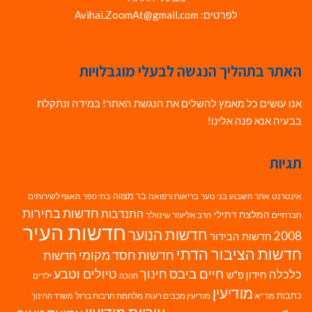
לפרטים: Avihai.ZoomAt@gmail.com
האתר בתהליך הנגשה לבעלי מוגבלויות
אנו עושים כל מאמץ להשלים את הנגשת האתר! במידה ונתקלת
בבעיה אנא פנה אלינו!
תגיות
בר מצווה
אינטרנט
אתר השבוע
בני נוער
בריאות ורפואה
האגף לשירותים
בתי ספר
חדשות בחירות
התנדבות
המלצת דתילי
חברתיים
הרב אליעזר שינוולד
חדשות העיר
חדשות הנוער
2008
חדשות הבידור
חדשות הציבור הדתי
חדשות חסד מקומי
חדשות
חיים ביבס
טיולים וטבע
כלכלה
חינוך
חידון פ"ש
ילדים
חנוכה
מודיעין
כתבות
מד"א
מודיעין מכבים רעות
מלחמת חרבות ברזל
משרד החינוך