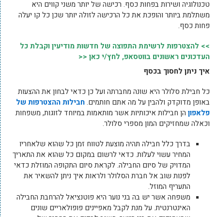
טכנולוגיה ושירות בפחות כסף. רכישה של יותר משני קווים היא
משתלמת ביותר והופכת את כל הרכישה לזולה יותר שכן כל קו יעלה
פחות כסף.
>> להצטרפות לרשימת התפוצה של חדשות מודיעין וקבלת כל
העדכונים ראשונים בווטסאפ, לחץ/י כאן <<
איך ניתן לחסוך בכסף
כל חבילת סלולר היא שונה מחברתה ועל כן כדאי לבחון את ההצעות
באופן מדוקדק ולהבין על מה אתם חותמים.
חבילות ההצטרפות של
פלאפון
הן חבילות איכותיות אשר מותאמות במיוחד לזוגות, משפחות
וכאלה שמחזיקים המון מספרי סלולר.
בדרך כלל חבילה תהיה מוצעת לטווח זמן כל שהוא שלאחריו
המחיר עשוי לעלות. כדאי לרשום במקום כל שהוא את התאריך
המדויק של סיום החבילה. לקראת סיום התקופה המוזלת כדאי
לפנות שוב אל חברת הסלולר ולראות איך ניתן להשאיר את
התעריף המוזל.
משפחה אשר יש בה בני נוער היא פוטנציאל להרחבת החבילה
האינטרנטית. על מנת לקבל מאפיינים פופולאריים שונים