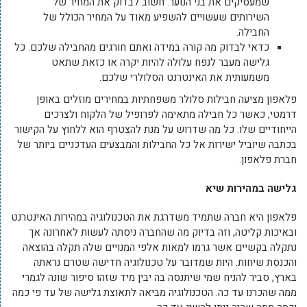
שמעסיקים את בני הנוער. חשוב לבדוק את המחיר של
השירותים שעשויים להשפיע מאוד על המחיר הכולל של
החבילה.
כדאי לבדוק מה קורה במידה ואתם חורגים מהחבילה שלכם. כל
גלישה מעבר לנפח עלולה להיות יקרה או כזאת שתאט
משמעותית את האינטרנט הסלולרי שלכם.
פלאפון מציעה חבילות סלולר משפחתיות במחירים מוזלים באופן
דרמטי, כאשר כל חבילה מתאימה לפרופיל של הלקוח ולצרכים
הייחודיים שלו. כל מה שדרוש על מנת להצטרף הוא ללחוץ על הקישור
בכתבה שיוביל ישירות אל כל החבילות והמבצעים העדכניים ביותר של
חברת פלאפון.
גלישה במהירות שיא
פלאפון היא חברה שתמיד משדרגת את הטכנולוגיה במהירות האינטרנט
ובאיכות קליטה, וזה בדיוק מה שהחברה ניסתה לעשות לאחרונה אך
נתקלה בקשיים אשר גרמו למאות אלפי המנויים שלה תקלה בהוצאה
והכנסת שיחות. היות שמדובר על טכנולוגיה חדישה שטרם נראתה
בארץ, סביר להניח שמי שיתנסה בה יבין מיד שזהו סיפור שונה לגמרי
ממה שהכרנו עד כה. הטכנולוגיה מביאה לתאוצת גלישה של עד פי כמה