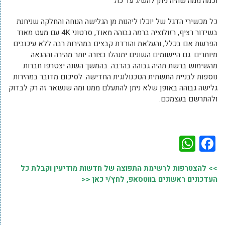
וכמה ממה שהיה ניתן להשיג עד כה.
כל מכשירי הדגל של יוכלו ליהנות מן הגלישה הנוחה והחלקה שניחנת
בשידור רציף, רזולוציה ברמה גבוהה מאוד, סרטוני 4K עם מעט מאוד
הפרעות אם בכלל, והעלאת והורדת קבצים במהירות רבה ללא עיכובים
מיותרים. גם היישומים השונים יתנהלו בצורה יותר מהירה וההנאה
מהשימוש ברשת תהיה גבוהה בהרבה. בהמשך השנה יצטרפו חברות
נוספות לבניית התשתית הטכנולוגית החדישה. לסיכום מדובר במהירות
גלישה גבוהה באופן שלא ניתן להתעלם ממנו ומה שנשאר זה רק לבדוק
ולהתרשם בעצמכם.
WhatsApp
Facebook
>> להצטרפות לרשימת התפוצה של חדשות מודיעין וקבלת כל
העדכונים ראשונים בווטסאפ, לחץ/י כאן <<