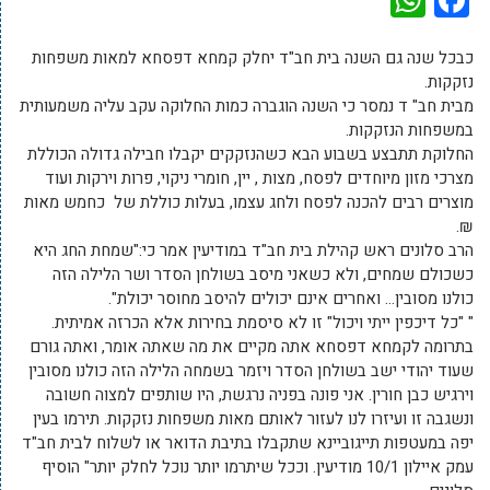
כבכל שנה גם השנה בית חב"ד יחלק קמחא דפסחא למאות משפחות
נזקקות.
מבית חב" ד נמסר כי השנה הוגברה כמות החלוקה עקב עליה משמעותית
במשפחות הנזקקות.
החלוקת תתבצע בשבוע הבא כשהנזקקים יקבלו חבילה גדולה הכוללת
מצרכי מזון מיוחדים לפסח, מצות , יין, חומרי ניקוי, פרות וירקות ועוד
מוצרים רבים להכנה לפסח ולחג עצמו, בעלות כוללת של כחמש מאות
₪.
הרב סלונים ראש קהילת בית חב"ד במודיעין אמר כי:"שמחת החג היא
כשכולם שמחים, ולא כשאני מיסב בשולחן הסדר ושר הלילה הזה
כולנו מסובין… ואחרים אינם יכולים להיסב מחוסר יכולת".
" "כל דיכפין ייתי ויכול" זו לא סיסמת בחירות אלא הכרזה אמיתית.
בתרומה לקמחא דפסחא אתה מקיים את מה שאתה אומר, ואתה גורם
שעוד יהודי ישב בשולחן הסדר ויזמר בשמחה הלילה הזה כולנו מסובין
וירגיש כבן חורין. אני פונה בפניה נרגשת, היו שותפים למצוה חשובה
ונשגבה זו ועיזרו לנו לעזור לאותם מאות משפחות נזקקות. תירמו בעין
יפה במעטפות תייגוביינא שתקבלו בתיבת הדואר או לשלוח לבית חב"ד
עמק איילון 10/1 מודיעין. וככל שיתרמו יותר נוכל לחלק יותר" הוסיף