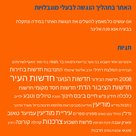
האתר בתהליך הנגשה לבעלי מוגבלויות
אנו עושים כל מאמץ להשלים את הנגשת האתר! במידה ונתקלת
בבעיה אנא פנה אלינו!
תגיות
בר מצווה
אינטרנט
אתר השבוע
בני נוער
בריאות ורפואה
האגף לשירותים
בתי ספר
חדשות בחירות
התנדבות
המלצת דתילי
חברתיים
הרב אליעזר שינוולד
חדשות העיר
חדשות הנוער
2008
חדשות הבידור
חדשות הציבור הדתי
חדשות חסד מקומי
חדשות
חיים ביבס
טיולים וטבע
כלכלה
חינוך
חידון פ"ש
ילדים
חנוכה
מודיעין
כתבות
מד"א
מודיעין מכבים רעות
מלחמת חרבות ברזל
משרד החינוך
עיריית מודיעין
עמיעד טאוב
נדל"ן
ספורט
ספרים
נשים
נפתלי בנט
צרכנות
פרשת השבוע
קורונה
פארק ענבה
קהילה
פינת האימוץ
ראיון
תרבות
4X6X8
שכונת נופים