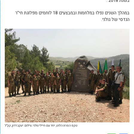
בשנת 2018 .
במהלך השנים נפלו במלחמות ובמבצעים 18 לוחמים מפלוגת חי"ר
הנדסי של גולני.
טקס הסרת הלוט, יחד עם חיילי גולני. צילום: יעקב דדון, קק"ל