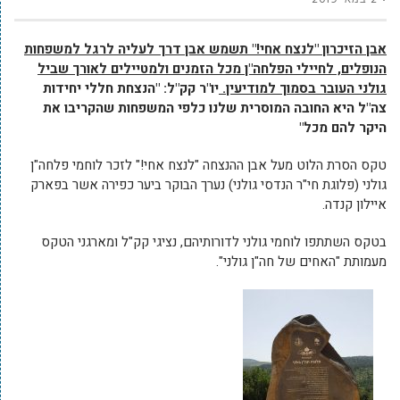
אבן הזיכרון "לנצח אחי!" תשמש אבן דרך לעליה לרגל למשפחות
הנופלים, לחיילי הפלחה"ן מכל הזמנים ולמטיילים לאורך שביל
גולני העובר בסמוך למודיעין.
יו"ר קק"ל: "הנצחת חללי יחידות
צה"ל היא החובה המוסרית שלנו כלפי המשפחות שהקריבו את
היקר להם מכל"
טקס הסרת הלוט מעל אבן ההנצחה "לנצח אחי!" לזכר לוחמי פלחה"ן
גולני (פלוגת חי"ר הנדסי גולני) נערך הבוקר ביער כפירה אשר בפארק
איילון קנדה.
בטקס השתתפו לוחמי גולני לדורותיהם, נציגי קק"ל ומארגני הטקס
מעמותת "האחים של חה"ן גולני".