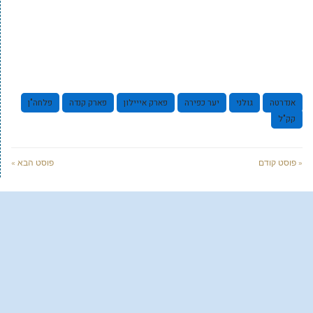
אנדרטה
גולני
יער כפירה
פארק אייילון
פארק קנדה
פלחה"ן
קק"ל
« פוסט קודם
פוסט הבא »