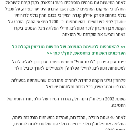
לאחר התיעצות עם גורמים מוסמכים ביער ובפארק בקרן קימת לישראל,
הוחלט כי המיקום המתאים להצבת אבן הזכרון הינו יער כפירה, על שביל
גולני בתחום פארק איילון קנדה. יצויין כי בכנס חה"ן גולני לדורותיו
שנערך לפני כשבועיים, בהשתתפות כ- 1200 מיוצאי החה"ן, הוכרז על
הקמת אבן הזיכרון לזכר הנופלים. חיילי הפלוגה מכל הזמנים ביקרו
באתר והביעו את הוקרתם על ההנצחה.
>> להצטרפות לרשימת התפוצה של חדשות מודיעין וקבלת כל
העדכונים ראשונים בווטסאפ, לחץ/י כאן <<
פינת אבן הזיכרון "לנצח אחי!" תשמש בעתיד אבן דרך לעליה לרגל
למשפחות הנופלים, לחיילי הפלחה"ן ולמטיילים לאורך שביל גולני
פלחה"ן גולני הוקמה כיחידת לוחמים מתנדבים שהשתתפה בפעילות
הבט"ש והמבצעים, בכל גזרות ומלחמות ישראל.
משנת 2002 הפלחה"ן הינה חלק מגדוד הסיור של גולני, חוד החנית של
החטיבה.
לאחר 40 שנות הובלה , התנדבות, ועמידה במשימות מורכבות ביותר,
החליפה את פלחה"ן גולני – סיירת גולני עם שלוש פלוגות לוחמים,