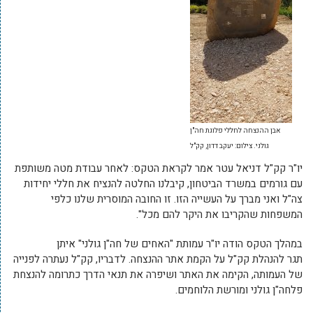
אבן ההנצחה לחללי פלוגת חה"ן
גולני. צילום: יעקב דדון, קק"ל
יו"ר קק"ל דניאל עטר אמר לקראת הטקס: לאחר עבודת מטה משותפת
עם גורמים במשרד הביטחון, קיבלנו החלטה להנציח את חללי יחידות
צה"ל ואני מברך על העשייה הזו. זו החובה המוסרית שלנו כלפי
המשפחות שהקריבו את היקר להם מכל".
במהלך הטקס הודה יו"ר עמותת "האחים של חה"ן גולני" איתן
תגר להנהלת קק"ל על הקמת אתר ההנצחה. לדבריו, קק"ל נעתרה לפנייה
של העמותה, הקימה את האתר ושיפרה את תנאי הדרך כתרומה להנצחת
פלחה"ן גולני ומורשת הלוחמים.