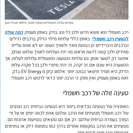
עמדות טעינה חשמלית בישפרו סנטר. צילום: אביחי טבק
רכב חשמלי הוא נושא חדש ולכן כל נהג בודק באופן מעמיק
כמה עולה
להטעין רכב חשמלי
. באופן כללי עלויות מילוי הדלק ברכבים רגילים
וברכבים היברידיים הן גבוהות מאד ולאורך השנה יש לא אחת עליית
מחירים ולכן קשה לדעת מראש מה יהיו העלויות לאורך שלוש שנים,
אפשר רק לשער אותן. גם עלויות ההטענה החשמלית עלולות לעלות, אך
ההשערה היא שגם אם זה יקרה, זה יהיה מינורי ולכן בכל מקרה עלות
הדלק היא תמיד תישאר גבוהה יותר. אלמוג קינן מ EV Energy בדק
זאת באופן מעמיק ואין ספק כי הרבה יותר כדאי לרכוש רכב חשמלי.
טעינה זולה של רכב חשמלי
האופציה של הטעינה הכדאית ביותר היא הטעינה הביתית. רוב הנהגים
של רכב חשמלי מטעינים את הרכב שלהם אחת לכמה ימים או על פי
הצורך בעמדת הביתית שלהם. רק אם הם נמצאים בנסיעות ארוכות הם
מטעינים את הרכב במקומות אחרים בדרך כמו בתחנות דלק או בחניונים
ציבוריים שהן מעט יקרות יותר.