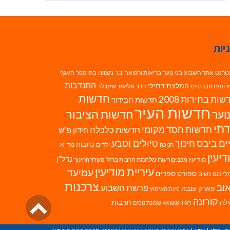
יות
בר מצווה
טרנט
אתר השבוע
בני נוער
בריאות ורפואה
האגף
בתי ספר
התנדבות
המלצת דתילי
רותים חברתיים
הרב אליעזר שינוולד
חדשות
ות בחירות 2008
חדשות הבידור
חדשות העיר
חדשות הציבור
וער
תי
חדשות חסד מקומי
חדשות כלכלה
חידון פ"ש
ים ביבס
טיולים וטבע
חינוך
כתבות
ילדים
מד"א
חנוכה
דיעין
נדל"ן
מודיעין מכבים רעות
מלחמת חרבות ברזל
משרד החינוך
עיריית מודיעין
עמיעד
ספורט
ספרים
נשים
לי בנט
צרכנות
וב
פרשת השבוע
פארק ענבה
פינת האימוץ
גליל
קורונה
לה
תרבות
ראיון 4X6X8
שכונת נופים
לרא