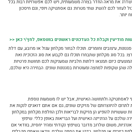
ישדרג את מראה החדר בצורה משמעותית, ויש לכם אפשרויות רבות בכל
ול לעזור לכם להשיג שתי מטרות: גם אסתטיקה ויופי, וגם חיסכון
 יותר.
 מודיעין וקבלת כל העדכונים ראשונים בווטסאפ, לחץ/י כאן <<
גנונות, עיצובים וחומרים. תוכלו לבחור מקלחון עגול או מרובע, עם דלת
ו. בכל סוג מקלחון שתבחרו תוכלו גם לקבוע את סוג הזכוכית ואת
 המוצעים כיום תמצאו דלתות חלביות שמעניקות לכם תחושת פרטיות
לה שהן שקופות למחצה ומעוטרות בסגנונות שונים. הבחירה היא שלכם,
תי לאסתטיקה ולתחושה האישית, אבל יש לו משמעות נוספת.
 לתרום להיווצרותם של מזיקים שונים, גם אם אתם דואגים לנקות את
ות שעשויות להופיע הן מזיקות לבריאות ולכן החלפת מקלחון במקלחון
ה שלכם על ההיגיינה האישית ועל הבריאות באופן כללי. שיפוץ
רגיות, משום שלרוב מדובר בשיפוץ נקודתי ומהיר יחסית, בוודאי אם
ת כיורים או מקלחון. בדקו את הספק שלכם, וודאו שאתם מקבלים