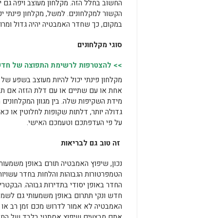
החשוב בחלל הזה. מקלחון מעוצב ויפה גם 
הקשור למקלחונים. למשל, מקלחון פינתי יכ
במקום, כך שחדר האמבטיה יהיה גדול ומרווח
סוגי מקלחונים
>> להצטרפות לרשימת התפוצה של חדשות
מקלחון פינתי יכול להיות מעוצב בשפע של ס
אחת או עם שתיים או עם דלת הזזה אם תרצ
מידת השקיפות שלה. בין מגוון המקלחונים
גדולה יותר, דלתות שקופות לחלוטין או כא
על פי העדפתכם וטעמכם האישי.
זה טוב גם לבריאות
נכון, שיפוץ האמבטיה תורם באופן משמעו
הטמפרטורות הגבוהות והלחות בחדר עשויות
החדר באופן יסודי בתדירות גבוהה. הבקטרי
חדש ונקי תתרום באופן משמעותי גם לשמיר
האמבטיה לא אמור לדרוש מכם זמן רב או אנ
אתם מבצעים שיפוץ אסתטי בלבד של החלפ