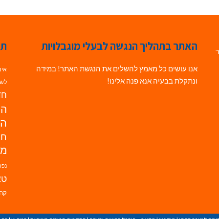
האתר בתהליך הנגשה לבעלי מוגבלויות
תג
ר
אנו עושים כל מאמץ להשלים את הנגשת האתר! במידה
אינ
ונתקלת בבעיה אנא פנה אלינו!
לשי
חדש
הנ
הד
חי
מו
נפת
טא
קהי